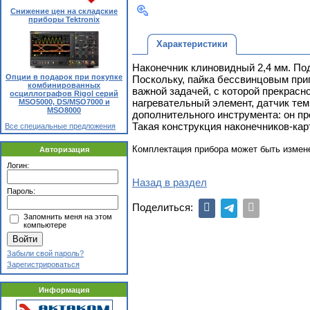
Снижение цен на складские
приборы Tektronix
Характеристики
Наконечник клиновидный 2,4 мм. По
Опции в подарок при покупке
Поскольку, пайка бессвинцовым при
комбинированных
важной задачей, с которой прекрас
осциллографов Rigol серий
нагревательный элемент, датчик те
MSO5000, DS/MSO7000 и
MSO8000
дополнительного инструмента: он пр
Такая конструкция наконечников-ка
Все специальные предложения
Комплектация прибора может быть измен
Авторизация
Логин:
Назад в раздел
Пароль:
Поделиться:
Запомнить меня на этом
компьютере
Забыли свой пароль?
Зарегистрироваться
Информация