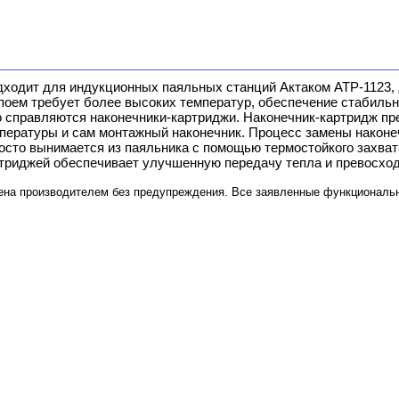
дходит для индукционных паяльных станций Актаком АТР-1123,
поем требует более высоких температур, обеспечение стабильн
но справляются наконечники-картриджи. Наконечник-картридж пр
мпературы и сам монтажный наконечник. Процесс замены наконе
осто вынимается из паяльника с помощью термостойкого захвата
ртриджей обеспечивает улучшенную передачу тепла и превосхо
ена производителем без предупреждения. Все заявленные функциональн