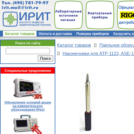
Тел.
(495) 781-79-97
irit.mail@irit.ru
Каталог товаров
Оплата и доставка
Поверка приборов
Загрузить 
Поиск по сайту
Каталог товаров
Паяльное обор
Наконечники для АТР-1123, ASE-1
Специальные предложения
Обновление условий акции
на измерительное
оборудование Rigol