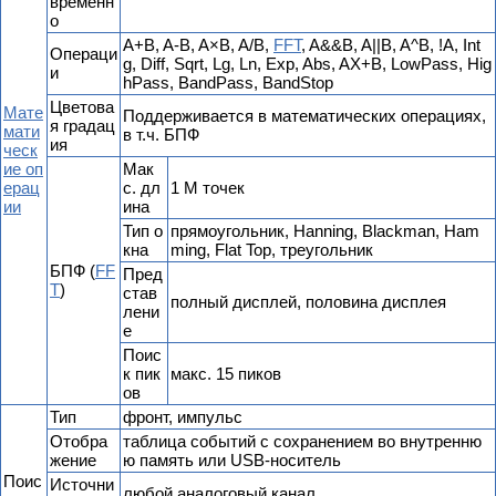
временн
о
A+B, A-B, A×B, A/B,
FFT
, A&&B, A||B, A^B, !A, Int
Операци
g, Diff, Sqrt, Lg, Ln, Exp, Abs, AX+B, LowPass, Hig
и
hPass, BandPass, BandStop
Цветова
Мате
Поддерживается в математических операциях,
я градац
мати
в т.ч. БПФ
ия
ческ
ие оп
Мак
ерац
с. дл
1 М точек
ии
ина
Тип о
прямоугольник, Hanning, Blackman, Ham
кна
ming, Flat Top, треугольник
БПФ (
FF
Пред
T
)
став
полный дисплей, половина дисплея
лени
е
Поис
к пик
макс. 15 пиков
ов
Тип
фронт, импульс
Отобра
таблица событий с сохранением во внутренню
жение
ю память или USB-носитель
Поис
Источни
любой аналоговый канал