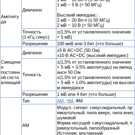
1 мВ ~ 5 В (> 50 МГц)
Диапазон
Высокий импеданс:
Амплиту
2 мВ ~ 20 Вп-п (≤ 50 МГц)
да
2 мВ ~ 10 В (> 50 МГц)
Точность
±(1,5% от установленного значения
(1 кГц синус)
+ 5 мВ)
Разрешение
100 мкВ или 3 бит (что больше)
±5 В AC+DC (50 Ом)
Диапазон
±10 В AC+DC (высокий импеданс)
Смещени
±(1,5% от установленного значения
е
+ 5 мВ + 0.5% амплитуды) на импед
постоянн
ансе 50 Ом
Точность
ой соста
±(1,5% от установленного значения
вляющей
+ 5 мВ + 1.0% амплитуды) на высоко
м импедансе
Разрешение
1 мВ или 4 бит (что больше)
Тип
АМ
,
ЧМ
, ФМ
Модул. сигнал: синусоидальный, пр
ямоугольный, пила вверх, пила вниз,
шумовой
Форма несущей: синусоидальный, п
АМ
рямоугольный, пилообразный
Источник: внутренний