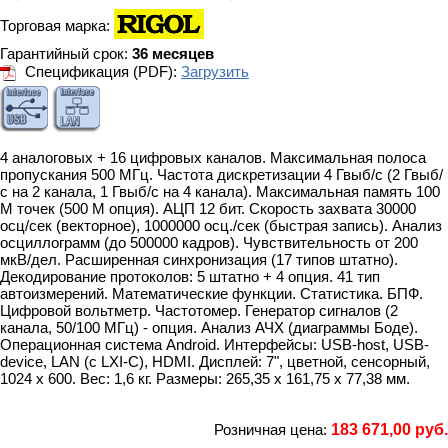
Торговая марка:
Гарантийный срок:
36 месяцев
Спецификация (PDF):
Загрузить
4 аналоговых + 16 цифровых каналов. Максимальная полоса
пропускания 500 МГц. Частота дискретизации 4 Гвыб/с (2 Гвыб/
с на 2 канала, 1 Гвыб/с на 4 канала). Максимальная память 100
М точек (500 М опция). АЦП 12 бит. Скорость захвата 30000
осц/сек (векторное), 1000000 осц./сек (быстрая запись). Анализ
осциллограмм (до 500000 кадров). Чувствительность от 200
мкВ/дел. Расширенная синхронизация (17 типов штатно).
Декодирование протоколов: 5 штатно + 4 опция. 41 тип
автоизмерений. Математические функции. Статистика. БПФ.
Цифровой вольтметр. Частотомер. Генератор сигналов (2
канала, 50/100 МГц) - опция. Анализ АЧХ (диаграммы Боде).
Операционная система Android. Интерфейсы: USB-host, USB-
device, LAN (c LXI-C), HDMI. Дисплей: 7", цветной, сенсорный,
1024 х 600. Вес: 1,6 кг. Размеры: 265,35 x 161,75 x 77,38 мм.
Розничная цена:
183 671,00 руб.