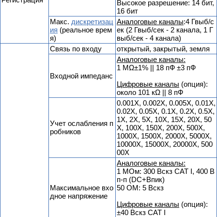
Высокое разрешение: 14 бит,
16 бит
Макс.
дискретизац
Аналоговые каналы
:4 Гвыб/с
ия
(реальное врем
ек (2 Гвыб/сек - 2 канала, 1 Г
я)
выб/сек - 4 канала)
Связь по входу
открытый, закрытый, земля
Аналоговые каналы:
1 MΩ±1% || 18 пФ ±3 пФ
Входной импеданс
Цифровые каналы
(опция):
около 101 кΩ || 8 пФ
0.001X, 0.002X, 0.005X, 0.01X,
0.02X, 0.05X, 0.1X, 0.2X, 0.5X,
1X, 2X, 5X, 10X, 15X, 20X, 50
Учет ослабления п
X, 100X, 150X, 200X, 500X,
робников
1000X, 1500X, 2000X, 5000X,
10000X, 15000X, 20000X, 500
00X
Аналоговые каналы:
1 МОм: 300 Вскз CAT I, 400 В
п-п (DC+Впик)
Максимальное вхо
50 ОМ: 5 Вскз
дное напряжение
Цифровые каналы
(опция):
±40 Вскз CAT I