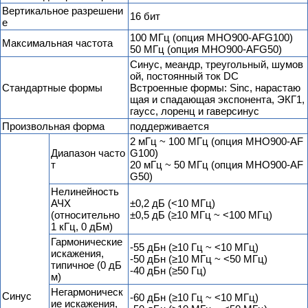
Вертикальное разрешени
16 бит
е
100 МГц (опция MHO900-AFG100)
Максимальная частота
50 МГц (опция MHO900-AFG50)
Синус, меандр, треугольный, шумов
ой, постоянный ток DC
Стандартные формы
Встроенные формы: Sinc, нарастаю
щая и спадающая экспонента, ЭКГ1,
гаусс, лоренц и гаверсинус
Произвольная форма
поддерживается
2 мГц ~ 100 МГц (опция MHO900-AF
Диапазон часто
G100)
т
20 мГц ~ 50 МГц (опция MHO900-AF
G50)
Нелинейность
АЧХ
±0,2 дБ (<10 МГц)
(относительно
±0,5 дБ (≥10 МГц ~ <100 МГц)
1 кГц, 0 дБм)
Гармонические
-55 дБн (≥10 Гц ~ <10 МГц)
искажения,
-50 дБн (≥10 МГц ~ <50 МГц)
типичное (0 дБ
-40 дБн (≥50 Гц)
м)
Негармоническ
Синус
-60 дБн (≥10 Гц ~ <10 МГц)
ие искажения,