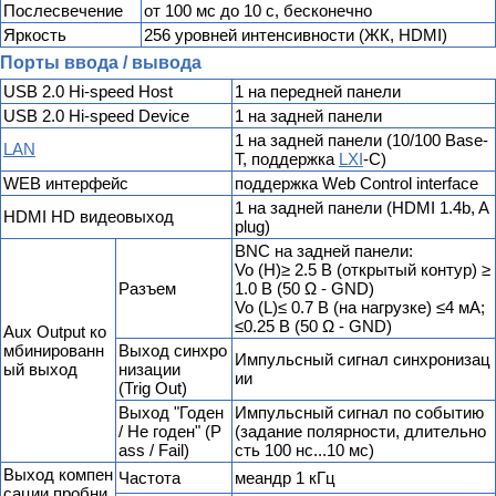
Послесвечение
от 100 мс до 10 с, бесконечно
Яркость
256 уровней интенсивности (ЖК, HDMI)
Порты ввода / вывода
USB 2.0 Hi-speed Host
1 на передней панели
USB 2.0 Hi-speed Device
1 на задней панели
1 на задней панели (10/100 Base-
LAN
T, поддержка
LXI
-C)
WEB интерфейс
поддержка Web Control interface
1 на задней панели (HDMI 1.4b, A
HDMI HD видеовыход
plug)
BNC на задней панели:
Vo (H)≥ 2.5 В (открытый контур) ≥
Разъем
1.0 В (50 Ω - GND)
Vo (L)≤ 0.7 В (на нагрузке) ≤4 мА;
≤0.25 В (50 Ω - GND)
Aux Output ко
мбинированн
Выход синхро
Импульсный сигнал синхронизац
ый выход
низации
ии
(Trig Out)
Выход "Годен
Импульсный сигнал по событию
/ Не годен" (P
(задание полярности, длительно
ass / Fail)
сть 100 нс...10 мс)
Выход компен
Частота
меандр 1 кГц
сации пробни