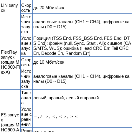
LIN запу
Скор
до 20 Мбит/сек
ск
ость
Исто
чник
аналоговые каналы (CH1 ~ CH4), цифровые ка
запу
налы (D0 ~ D15)
ска
Усло
Позиция (TSS End, FSS_BSS End, FES End, DT
вие з
S End); фрейм (null, Sync, Start , All); символ (CA
апус
S/MTS, WUS); ошибка (Head CRC Err, Tail CRC
FlexRay
ка
Err, Decode Err, Random Err).
запуск
Скор
(опция M
до 10 Мбит/сек
ость
HO900-Fl
Исто
exA)
чник
аналоговые каналы (CH1 ~ CH4), цифровые ка
запу
налы (D0 ~ D15)
ска
Тип к
анал
левый, правый, левый и правый
а
Усло
вие с
I²S запус
＝, ≠, ＞, ＜, ＜＞, ＞＜
равн
к
ения
(опция M
HO900-A
Режи