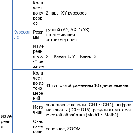
Коли
чест
во ку
2 пары XY курсоров
рсор
ов
ручной (ΔY, ΔX, 1/ΔX)
Курсорн
Режи
отслеживания
ые
мы
автоизмерения
Изме
рени
я в X
X = Канал 1, Y = Канал 2
-Y ре
жиме
Коли
чест
во ав
41 тип с отображением 10 одновременно
тоиз
мере
ний
аналоговые каналы (CH1 ~ CH4), цифров
Исто
ые каналы (D0 ~ D15), результат математ
чник
ической обработки (Math1 ~ Math4)
Изме
рени
Окно
я
изме
основное, ZOOM
рени