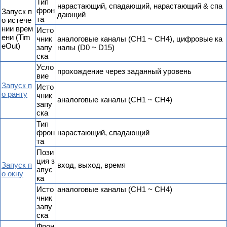
Тип
нарастающий, спадающий, нарастающий & спа
фрон
Запуск п
дающий
та
о истече
нии врем
Исто
ени (Tim
чник
аналоговые каналы (CH1 ~ CH4), цифровые ка
eOut)
запу
налы (D0 ~ D15)
ска
Усло
прохождение через заданный уровень
вие
Запуск п
Исто
о ранту
чник
аналоговые каналы (CH1 ~ CH4)
запу
ска
Тип
фрон
нарастающий, спадающий
та
Пози
ция з
Запуск п
вход, выход, время
апус
о окну
ка
Исто
аналоговые каналы (CH1 ~ CH4)
чник
запу
ска
Фрон