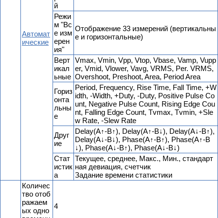
й
Режи
м "Вс
Отображение 33 измерений (вертикальны
е изм
Автомат
е и горизонтальные)
ерен
ические
ия"
Верт
Vmax, Vmin, Vpp, Vtop, Vbase, Vamp, Vupp
икал
er, Vmid, Vlower, Vavg, VRMS, Per. VRMS,
ьные
Overshoot, Preshoot, Area, Period Area
Period, Frequency, Rise Time, Fall Time, +W
Гориз
idth, -Width, +Duty, -Duty, Positive Pulse Co
онта
unt, Negative Pulse Count, Rising Edge Cou
льны
nt, Falling Edge Count, Tvmax, Tvmin, +Sle
е
w Rate, -Slew Rate
Delay(A↑-B↑), Delay(A↑-B↓), Delay(A↓-B↑),
Друг
Delay(A↓-B↓), Phase(A↑-B↑), Phase(A↑-B
ие
↓), Phase(A↓-B↑), Phase(A↓-B↓)
Стат
Текущее, среднее, Макс., Мин., стандарт
истик
ная девиация, счетчик
а
Задание времени статистики
Количес
тво отоб
ражаем
4
ых одно