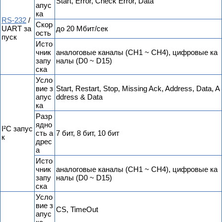
Start, Error, Check Error, Data
апус
ка
RS-232
/
Скор
UART за
до 20 Мбит/сек
ость
пуск
Исто
чник
аналоговые каналы (CH1 ~ CH4), цифровые ка
запу
налы (D0 ~ D15)
ска
Усло
вие з
Start, Restart, Stop, Missing Ack, Address, Data, A
апус
ddress & Data
ка
Разр
ядно
I²C запус
сть а
7 бит, 8 бит, 10 бит
к
дрес
а
Исто
чник
аналоговые каналы (CH1 ~ CH4), цифровые ка
запу
налы (D0 ~ D15)
ска
Усло
вие з
CS, TimeOut
апус