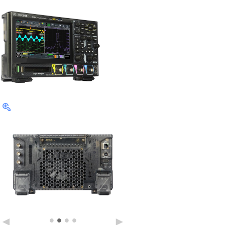
•
•
•
•
◄
►