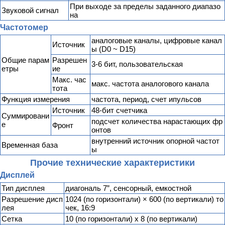
При выходе за пределы заданного диапазо
Звуковой сигнал
на
Частотомер
аналоговые каналы, цифровые канал
Источник
ы (D0 ~ D15)
Общие парам
Разрешен
3-6 бит, пользовательская
етры
ие
Макс. час
макс. частота аналогового канала
тота
Функция измерения
частота, период, счет ипульсов
Источник
48-бит счетчика
Суммировани
подсчет количества нарастающих фр
е
Фронт
онтов
внутренний источник опорной частот
Временная база
ы
Прочие технические характеристики
Дисплей
Тип дисплея
диагональ 7”, сенсорный, емкостной
Разрешение дисп
1024 (по горизонтали) × 600 (по вертикали) то
лея
чек, 16:9
Сетка
10 (по горизонтали) x 8 (по вертикали)