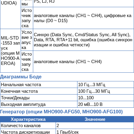
I²S, LJ, RJ
UDIOA)
мы
Исто
чник
аналоговые каналы (CH1 ~ CH4), цифровые ка
запу
налы (D0 ~ D15)
ска
Усло
Синхро (Data Sync, Cmd/Status Sync, All Sync),
вие з
MIL-STD
Data, RTA, RTA+11 bit, ошибка (ошибка синхрон
апус
-1553 зап
изации и ошибка четности)
ка
уск
(опция M
Исто
HO900-A
чник
аналоговые каналы (CH1 ~ CH4)
EROA)
запу
ска
Диаграммы Боде
Начальная частота
10 Гц...3 МГц
Конечная частота
100 Гц...30 МГц
Точки/Декады
10...100
Выходная амплитуда
20 мВ...10 В
Генератор (опции MHO900-AFG50, MHO900-AFG100)
Характеристика
Значение
Количесто каналов
2
Частота дискретизации
1 Гвыб/сек