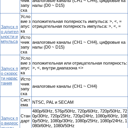
чник
аналоговые каналы (CH1 ~ CH4), цифровые ка
запу
налы (D0 ~ D15)
ска
Усло
вие з
положительная полярность импульса: >, <, =
апус
отрицательная полярность импульса: >, <, =
Запуск п
ка
о длител
ьности и
Исто
мпульса
чник
аналоговые каналы (CH1 ~ CH4), цифровые ка
запу
налы (D0 ~ D15)
ска
Усло
вие з
положительная или отрицательная полярность:
апус
>, <, внутри диапазона <>
Запуск п
ка
о скорос
ти нарас
Исто
тания
чник
аналоговые каналы (CH1 ~ CH4)
запу
ска
Сист
NTSC, PAL и SECAM
ема
480p/60Hz, 576p/50Hz, 720p/60Hz, 720p/50Hz, 72
Стан
0p/30Hz, 720p/25Hz, 720p/24Hz, 1080p/60Hz, 108
Запуск п
дарт
0p/50Hz, 1080p/30Hz, 1080p/25Hz, 1080p/24Hz, 1
о видеос
080i/60Hz, 1080i/50Hz
игналу