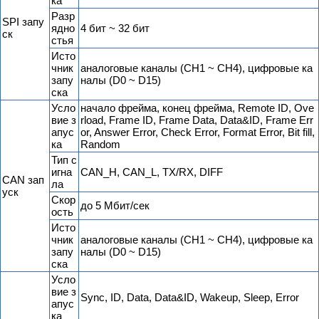
ка
Разр
SPI запу
ядно
4 бит ~ 32 бит
ск
стья
Исто
чник
аналоговые каналы (CH1 ~ CH4), цифровые ка
запу
налы (D0 ~ D15)
ска
Усло
начало фрейма, конец фрейма, Remote ID, Ove
вие з
rload, Frame ID, Frame Data, Data&ID, Frame Err
апус
or, Answer Error, Check Error, Format Error, Bit fill,
ка
Random
Тип с
игна
CAN_H, CAN_L, TX/RX, DIFF
CAN зап
ла
уск
Скор
до 5 Мбит/сек
ость
Исто
чник
аналоговые каналы (CH1 ~ CH4), цифровые ка
запу
налы (D0 ~ D15)
ска
Усло
вие з
Sync, ID, Data, Data&ID, Wakeup, Sleep, Error
апус
ка