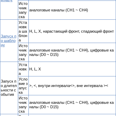
Исто
чник
аналоговые каналы (CH1 ~ CH4)
запу
ска
Уста
новк
а ша
H, L, X, нарастающий фронт, спадающий фронт
блон
Запуск п
а
о шабло
ну
Исто
чник
аналоговые каналы (CH1 ~ CH4), цифровые ка
запу
налы (D0 ~ D15)
ска
Уста
новк
H, L, X
а
Усло
Запуск п
вие з
о длител
>, <, внутри интервала<>, вне интервала ><
апус
ьности с
ка
обытия
Исто
чник
аналоговые каналы (CH1 ~ CH4), цифровые ка
запу
налы (D0 ~ D15)
ска