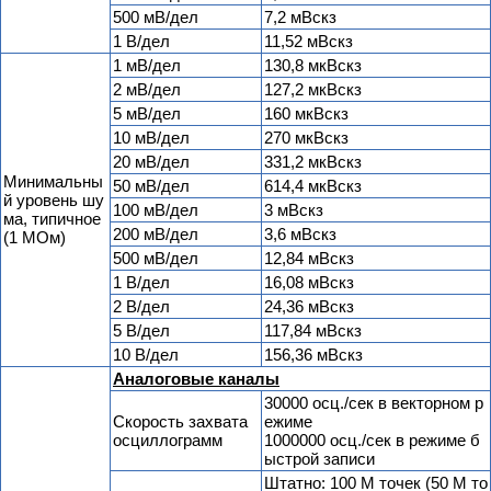
500 мВ/дел
7,2 мВскз
1 В/дел
11,52 мВскз
1 мВ/дел
130,8 мкВскз
2 мВ/дел
127,2 мкВскз
5 мВ/дел
160 мкВскз
10 мВ/дел
270 мкВскз
20 мВ/дел
331,2 мкВскз
Минимальны
50 мВ/дел
614,4 мкВскз
й уровень шу
100 мВ/дел
3 мВскз
ма, типичное
200 мВ/дел
3,6 мВскз
(1 МОм)
500 мВ/дел
12,84 мВскз
1 В/дел
16,08 мВскз
2 В/дел
24,36 мВскз
5 В/дел
117,84 мВскз
10 В/дел
156,36 мВскз
Аналоговые каналы
30000 осц./сек в векторном р
Скорость захвата
ежиме
осциллограмм
1000000 осц./сек в режиме б
ыстрой записи
Штатно: 100 М точек (50 М то