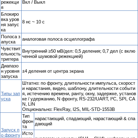
режекци
Вкл / Выкл
я
Блокиро
вка уров
8 нс ~ 10 с
ня запус
ка
Полоса з
аналоговая полоса осциллографа
апуска
Чувствит
Внутренний ≥50 мВ/дел: 0,5 деления; 0,7 дел (с вклю
ельность
ченной шумовой режекцией)
триггера
Диапазо
н уровня
±4 деления от центра экрана
запуска
Штатно: по фронту, длительности импульса, скорост
и нарастания, видео, шаблону, длительности событи
Типы зап
я, истечению времени, ранту, окну, задержке, установ
уска
ке / удержанию, N фронту, RS-232/UART, I²C, SPI, CA
N, LIN
Опционально: FlexRay, I2S, MIL-STD-1553B
Тип
нарастающий, спадающий, нарастающий & спа
фрон
дающий
та
Запуск п
Исто
о фронту