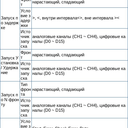
нарастающий, спадающий
т
Усло
вие з
Запуск п
>, <, внутри интервала<>, вне интервала ><
адер
о задерж
жки
ке
Исто
чник
аналоговые каналы (CH1 ~ CH4), цифровые ка
запу
налы (D0 ~ D15)
ска
Фрон
нарастающий, спадающий
т
Запуск У
становка
Исто
/ Удержа
чник
аналоговые каналы (CH1 ~ CH4), цифровые ка
ние
запу
налы (D0 ~ D15)
ска
Тип
фрон
нарастающий, спадающий
та
Запуск п
о N фрон
Исто
ту
чник
аналоговые каналы (CH1 ~ CH4), цифровые ка
запу
налы (D0 ~ D15)
ска
Усло
вие з