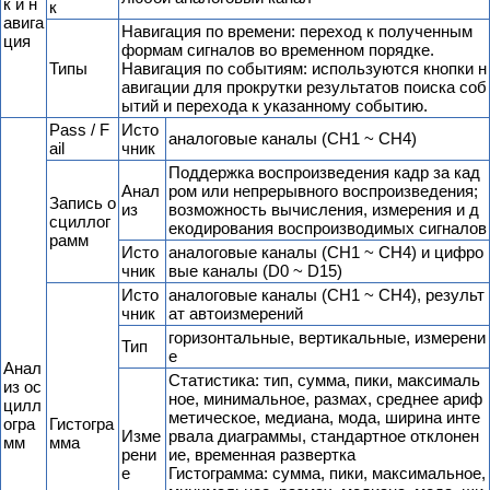
к и н
к
авига
Навигация по времени: переход к полученным
ция
формам сигналов во временном порядке.
Типы
Навигация по событиям: используются кнопки н
авигации для прокрутки результатов поиска соб
ытий и перехода к указанному событию.
Pass / F
Исто
аналоговые каналы (CH1 ~ CH4)
ail
чник
Поддержка воспроизведения кадр за кад
Анал
ром или непрерывного воспроизведения;
Запись о
из
возможность вычисления, измерения и д
сциллог
екодирования воспроизводимых сигналов
рамм
Исто
аналоговые каналы (CH1 ~ CH4) и цифро
чник
вые каналы (D0 ~ D15)
Исто
аналоговые каналы (CH1 ~ CH4), результ
чник
ат автоизмерений
горизонтальные, вертикальные, измерени
Тип
е
Анал
Статистика: тип, сумма, пики, максималь
из ос
ное, минимальное, размах, среднее ариф
цилл
метическое, медиана, мода, ширина инте
огра
Гистогра
Изме
рвала диаграммы, стандартное отклонен
мм
мма
рени
ие, временная развертка
е
Гистограмма: сумма, пики, максимальное,