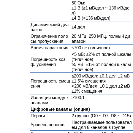
50 Ом:
±1 В (≥1 мВ/дел ~ 136 мВ/де
л)
±4 В (>136 мВ/дел)
Динамический диа
±4 дел
пазон
Ограничение поло
20 МГц, 250 МГц, полный ди
сы пропускания
апазон
Время нарастания
≤700 пс (типичное)
<5 мВ: ±2% от полной шкалы
Погрешность коэ
(типичное)
ф. усиления
≥5 мВ: ±1% от полной шкалы
(типичное)
≤200 мВ/дел: ±0,1 дел ±2 мВ
Погрешность смещ
±1,5% смещения
ения
>200 мВ/дел: ±0,1 дел ±2 мВ
±1% смещения
Изоляция между к
≥100:1
аналами
Цифровые каналы (опция)
Пороги
2 группы (D0 ~ D7, D8 ~ D15)
Настраиваемые пользовател
Уровень порогов
ем для 8 каналов в группе