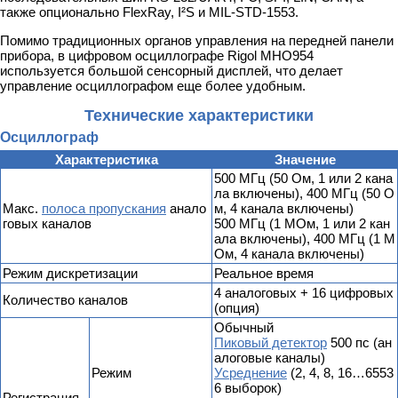
также опционально FlexRay, I²S и MIL-STD-1553.
Помимо традиционных органов управления на передней панели
прибора, в цифровом осциллографе Rigol MHO954
используется большой сенсорный дисплей, что делает
управление осциллографом еще более удобным.
Технические характеристики
Осциллограф
Характеристика
Значение
500 MГц (50 Ом, 1 или 2 кана
ла включены), 400 MГц (50 О
Макс.
полоса пропускания
анало
м, 4 канала включены)
говых каналов
500 MГц (1 МОм, 1 или 2 кан
ала включены), 400 MГц (1 М
Ом, 4 канала включены)
Режим дискретизации
Реальное время
4 аналоговых + 16 цифровых
Количество каналов
(опция)
Обычный
Пиковый детектор
500 пс (ан
алоговые каналы)
Режим
Усреднение
(2, 4, 8, 16…6553
6 выборок)
Регистрация