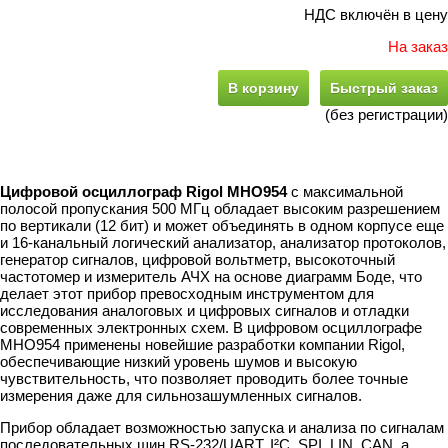
НДС включён в цену
На заказ
В корзину
Быстрый заказ
(без регистрации)
Цифровой осциллограф Rigol MHO954
с максимальной
полосой пропускания 500 МГц обладает высоким разрешением
по вертикали (12 бит) и может объединять в одном корпусе еще
и 16-канальный логический анализатор, анализатор протоколов,
генератор сигналов, цифровой вольтметр, высокоточный
частотомер и измеритель АЧХ на основе диаграмм Боде, что
делает этот прибор превосходным инструментом для
исследования аналоговых и цифровых сигналов и отладки
современных электронных схем. В цифровом осциллографе
MHO954 применены новейшие разработки компании Rigol,
обеспечивающие низкий уровень шумов и высокую
чувствительность, что позволяет проводить более точные
измерения даже для сильнозашумленных сигналов.
Прибор обладает возможностью запуска и анализа по сигналам
последовательных шин RS-232/UART, I²C, SPI, LIN, CAN, а