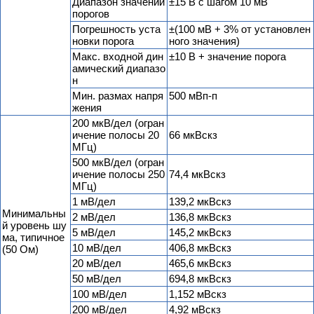
Диапазон значений
±15 В с шагом 10 мВ
порогов
Погрешность уста
±(100 мВ + 3% от установлен
новки порога
ного значения)
Макс. входной дин
±10 В + значение порога
амический диапазо
н
Мин. размах напря
500 мВп-п
жения
200 мкВ/дел (огран
ичение полосы 20
66 мкВскз
МГц)
500 мкВ/дел (огран
ичение полосы 250
74,4 мкВскз
МГц)
1 мВ/дел
139,2 мкВскз
Минимальны
2 мВ/дел
136,8 мкВскз
й уровень шу
5 мВ/дел
145,2 мкВскз
ма, типичное
10 мВ/дел
406,8 мкВскз
(50 Ом)
20 мВ/дел
465,6 мкВскз
50 мВ/дел
694,8 мкВскз
100 мВ/дел
1,152 мВскз
200 мВ/дел
4,92 мВскз