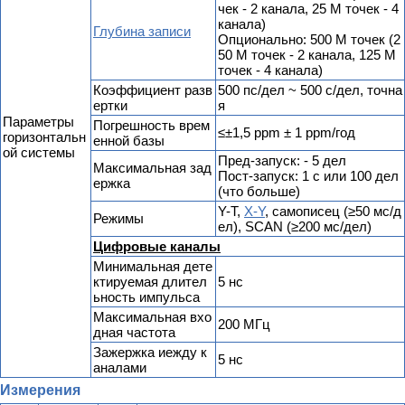
чек - 2 канала, 25 М точек - 4
канала)
Глубина записи
Опционально: 500 М точек (2
50 М точек - 2 канала, 125 М
точек - 4 канала)
Коэффициент разв
500 пс/дел ~ 500 с/дел, точна
ертки
я
Параметры
Погрешность врем
≤±1,5 ppm ± 1 ppm/год
горизонтальн
енной базы
ой системы
Пред-запуск: - 5 дел
Максимальная зад
Пост-запуск: 1 с или 100 дел
ержка
(что больше)
Y-T,
X-Y
, самописец (≥50 мс/д
Режимы
ел), SCAN (≥200 мс/дел)
Цифровые каналы
Минимальная дете
ктируемая длител
5 нс
ьность импульса
Максимальная вхо
200 МГц
дная частота
Зажержка иежду к
5 нс
аналами
Измерения