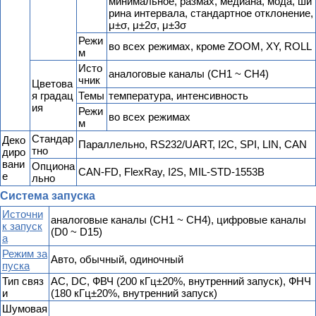
минимальное, размах, медиана, мода, ши
рина интервала, стандартное отклонение,
μ±σ, μ±2σ, μ±3σ
Режи
во всех режимах, кроме ZOOM, XY, ROLL
м
Исто
аналоговые каналы (CH1 ~ CH4)
чник
Цветова
я градац
Темы
температура, интенсивность
ия
Режи
во всех режимах
м
Стандар
Деко
Параллельно, RS232/UART, I2C, SPI, LIN, CAN
тно
диро
вани
Опциона
CAN-FD, FlexRay, I2S, MIL-STD-1553B
е
льно
Система запуска
Источни
аналоговые каналы (CH1 ~ CH4), цифровые каналы
к запуск
(D0 ~ D15)
а
Режим за
Авто, обычный, одиночный
пуска
Тип связ
AC, DC, ФВЧ (200 кГц±20%, внутренний запуск), ФНЧ
и
(180 кГц±20%, внутренний запуск)
Шумовая