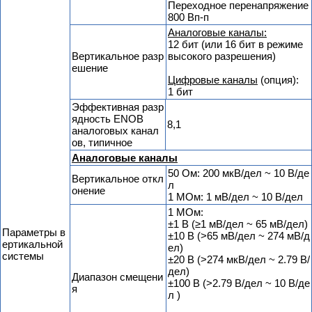
Переходное перенапряжение
800 Вп-п
Аналоговые каналы:
12 бит (или 16 бит в режиме
Вертикальное разр
высокого разрешения)
ешение
Цифровые каналы
(опция):
1 бит
Эффективная разр
ядность ENOB
8,1
аналоговых канал
ов, типичное
Аналоговые каналы
50 Ом: 200 мкВ/дел ~ 10 В/де
Вертикальное откл
л
онение
1 МОм: 1 мВ/дел ~ 10 В/дел
1 МОм:
±1 В (≥1 мВ/дел ~ 65 мВ/дел)
Параметры в
±10 В (>65 мВ/дел ~ 274 мВ/д
ертикальной
ел)
системы
±20 В (>274 мкВ/дел ~ 2.79 В/
дел)
Диапазон смещени
±100 В (>2.79 В/дел ~ 10 В/де
я
л )