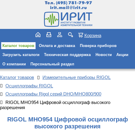
Тел.
(495) 781-79-97
irit.mail@irit.ru
Корзина
Каталог товаров
Оплата и доставка
Поверка приборов
Загрузить каталоги
Техническая поддержка
Новости
Акции
О компании
Персональный раздел
Каталог товаров
Измерительные приборы RIGOL
Осциллографы RIGOL
Осциллографы Rigol серий DHO/MHO800/900
RIGOL MHO954 Цифровой осциллограф высокого
разрешения
RIGOL MHO954 Цифровой осциллограф
высокого разрешения