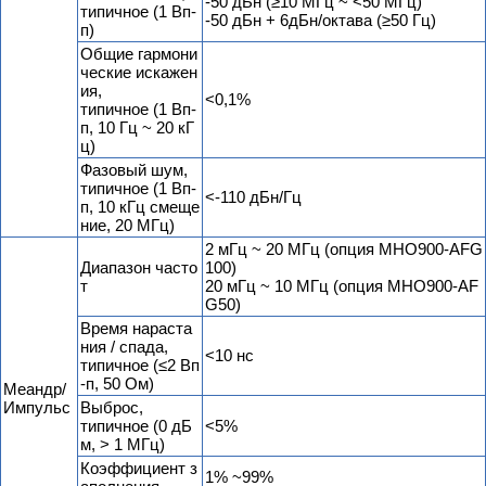
-50 дБн (≥10 МГц ~ <50 МГц)
типичное (1 Вп-
-50 дБн + 6дБн/октава (≥50 Гц)
п)
Общие гармони
ческие искажен
ия,
<0,1%
типичное (1 Вп-
п, 10 Гц ~ 20 кГ
ц)
Фазовый шум,
типичное (1 Вп-
<-110 дБн/Гц
п, 10 кГц смеще
ние, 20 МГц)
2 мГц ~ 20 МГц (опция MHO900-AFG
Диапазон часто
100)
т
20 мГц ~ 10 МГц (опция MHO900-AF
G50)
Время нараста
ния / спада,
<10 нс
типичное (≤2 Вп
-п, 50 Ом)
Меандр/
Импульс
Выброс,
типичное (0 дБ
<5%
м, > 1 МГц)
Коэффициент з
1% ~99%