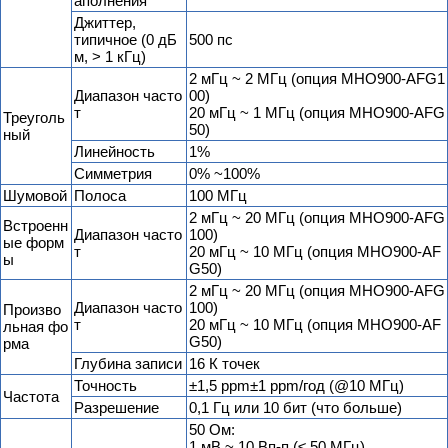
аполнения
Джиттер,
типичное (0 дБ
500 пс
м, > 1 кГц)
2 мГц ~ 2 МГц (опция MHO900-AFG1
Диапазон часто
00)
т
20 мГц ~ 1 МГц (опция MHO900-AFG
Треуголь
50)
ный
Линейность
1%
Симметрия
0% ~100%
Шумовой
Полоса
100 МГц
2 мГц ~ 20 МГц (опция MHO900-AFG
Встроенн
Диапазон часто
100)
ые форм
т
20 мГц ~ 10 МГц (опция MHO900-AF
ы
G50)
2 мГц ~ 20 МГц (опция MHO900-AFG
Диапазон часто
100)
Произво
т
20 мГц ~ 10 МГц (опция MHO900-AF
льная фо
G50)
рма
Глубина записи
16 К точек
Точность
±1,5 ppm±1 ppm/год (@10 МГц)
Частота
Разрешение
0,1 Гц или 10 бит (что больше)
50 Ом:
1 мВ ~ 10 Вп-п (≤ 50 МГц)