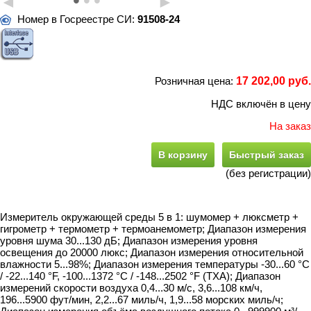
•
•
•
◄
►
Номер в Госреестре СИ:
91508-24
Розничная цена:
17 202,00 руб.
НДС включён в цену
На заказ
В корзину
Быстрый заказ
(без регистрации)
Измеритель окружающей среды 5 в 1: шумомер + люксметр +
гигрометр + термометр + термоанемометр; Диапазон измерения
уровня шума 30...130 дБ; Диапазон измерения уровня
освещения до 20000 люкс; Диапазон измерения относительной
влажности 5...98%; Диапазон измерения температуры -30...60 °C
/ -22...140 °F, -100...1372 °C / -148...2502 °F (ТХА); Диапазон
измерений скорости воздуха 0,4...30 м/с, 3,6...108 км/ч,
196...5900 фут/мин, 2,2...67 миль/ч, 1,9...58 морских миль/ч;