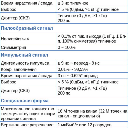
Время нарастания / спада
≤ 3 нс типичное
Выброс
< 5 % (0 дБм, >1 кГц) типичное
Типичное (0 дБм, >1 кГц)
Джиттер (СКЗ)
200 пс
Пилообразный сигнал
< 0,1% от пик. выхода (1 кГц, 1 Вп-
Нелинейность
п, 100% симметрия) типичное
Симмметрия
0 ~ 100%
Импульсный сигнал
Длительность импульса
≥ 9 нс ~ период - 9 нс
Коэф. заполнения
0,01% ~ 99,99%
Время нарастания / спада
3 нс ~ 0.625* период
Выброс
< 5 % (0 дБм, >1 кГц) типичное
Типичное (0 дБм, >1 кГц)
Джиттер (СКЗ)
200 пс
Специальная форма
Максимальное количество
16 М точек на канал (32 М точек на
точек участвующих в форм
канал - опционально)
ировании сигнала
Вертикальное разрешение
1 мкВыб/с или 12 разрядов