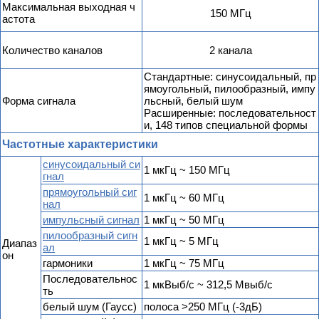
Максимальная выходная ч
150 МГц
астота
Количество каналов
2 канала
Стандартные: синусоидальный, пр
ямоугольный, пилообразный, импу
Форма сигнала
льсный, белый шум
Расширенные:
последовательност
и,
148 типов специальной формы
Частотные характеристики
синусоидальный си
1 мкГц ~ 150 МГц
гнал
прямоугольный сиг
1 мкГц ~ 60 МГц
нал
импульсный сигнал
1 мкГц ~ 50 МГц
пилообразный сигн
1 мкГц ~ 5 МГц
Диапаз
ал
он
гармоники
1 мкГц ~ 75 МГц
Последовательнос
1 мкВыб/с ~ 312,5 Мвыб/с
ть
белый шум (Гаусс)
полоса >250 МГц (-3дБ)