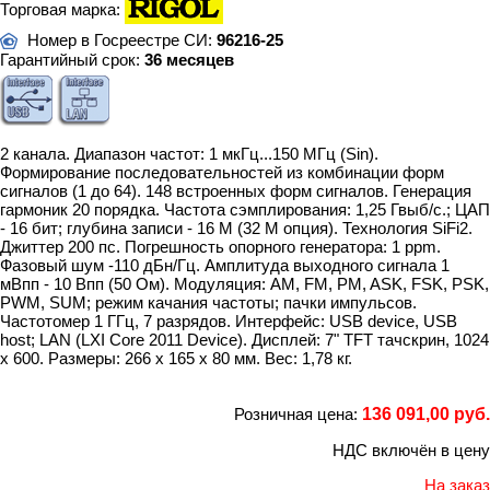
Торговая марка:
Номер в Госреестре СИ:
96216-25
Гарантийный срок:
36 месяцев
2 канала. Диапазон частот: 1 мкГц...150 МГц (Sin).
Формирование последовательностей из комбинации форм
сигналов (1 до 64). 148 встроенных форм сигналов. Генерация
гармоник 20 порядка. Частота сэмплирования: 1,25 Гвыб/с.; ЦАП
- 16 бит; глубина записи - 16 М (32 М опция). Технология SiFi2.
Джиттер 200 пс. Погрешность опорного генератора: 1 ppm.
Фазовый шум -110 дБн/Гц. Амплитуда выходного сигнала 1
мВпп - 10 Впп (50 Ом). Модуляция: AM, FM, PM, ASK, FSK, PSK,
PWM, SUM; режим качания частоты; пачки импульсов.
Частотомер 1 ГГц, 7 разрядов. Интерфейс: USB device, USB
host; LAN (LXI Core 2011 Device). Дисплей: 7" TFT тачскрин, 1024
х 600. Размеры: 266 х 165 х 80 мм. Вес: 1,78 кг.
Розничная цена:
136 091,00 руб.
НДС включён в цену
На заказ