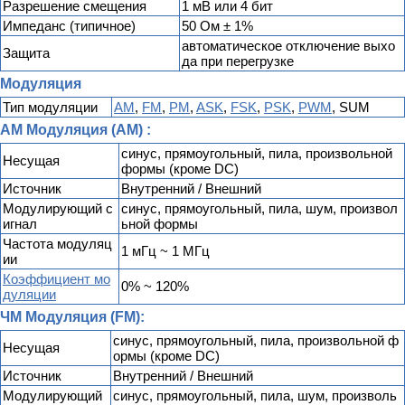
Разрешение смещения
1 мВ или 4 бит
Импеданс (типичное)
50 Ом ± 1%
автоматическое отключение выхо
Защита
да при перегрузке
Модуляция
Тип модуляции
AM
,
FM
,
PM
,
ASK
,
FSK
,
PSK
,
PWM
, SUM
AM Модуляция (AM) :
синус, прямоугольный, пила, произвольной
Несущая
формы (кроме DC)
Источник
Внутренний / Внешний
Модулирующий с
синус, прямоугольный, пила, шум, произвол
игнал
ьной формы
Частота модуляц
1 мГц ~ 1 МГц
ии
Коэффициент мо
0% ~ 120%
дуляции
ЧМ Модуляция (FM):
синус, прямоугольный, пила, произвольной ф
Несущая
ормы (кроме DC)
Источник
Внутренний / Внешний
Модулирующий
синус, прямоугольный, пила, шум, произволь