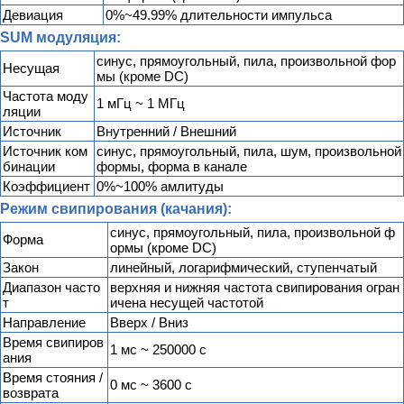
Девиация
0%~49.99% длительности импульса
SUM модуляция:
синус, прямоугольный, пила, произвольной фор
Несущая
мы (кроме DC)
Частота моду
1 мГц ~ 1 МГц
ляции
Источник
Внутренний / Внешний
Источник ком
синус, прямоугольный, пила, шум, произвольной
бинации
формы, форма в канале
Коэффициент
0%~100% амлитуды
Режим свипирования (качания):
синус, прямоугольный, пила, произвольной ф
Форма
ормы (кроме DC)
Закон
линейный, логарифмический, ступенчатый
Диапазон часто
верхняя и нижняя частота свипирования огран
т
ичена несущей частотой
Направление
Вверх / Вниз
Время свипиров
1 мс ~ 250000 с
ания
Время стояния /
0 мс ~ 3600 с
возврата