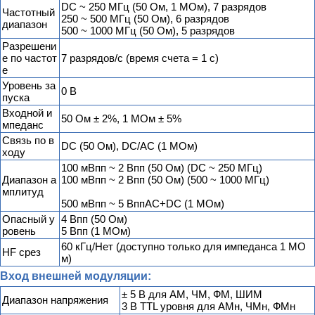
DC ~ 250 МГц (50 Ом, 1 МОм), 7 разрядов
Частотный
250 ~ 500 МГц (50 Ом), 6 разрядов
диапазон
500 ~ 1000 МГц (50 Ом), 5 разрядов
Разрешени
е по частот
7 разрядов/с (время счета = 1 с)
е
Уровень за
0 В
пуска
Входной и
50 Ом ± 2%, 1 МОм ± 5%
мпеданс
Связь по в
DC (50 Ом), DC/AC (1 МОм)
ходу
100 мВпп ~ 2 Впп (50 Ом) (DC ~ 250 МГц)
Диапазон а
100 мВпп ~ 2 Впп (50 Ом) (500 ~ 1000 МГц)
мплитуд
500 мВпп ~ 5 ВппАС+DC (1 МОм)
Опасный у
4 Впп (50 Ом)
ровень
5 Впп (1 МОм)
60 кГц/Нет (доступно только для импеданса 1 MО
HF срез
м)
Вход внешней модуляции:
± 5 В для АМ, ЧМ, ФМ, ШИМ
Диапазон напряжения
3 В TTL уровня для АМн, ЧМн, ФМн