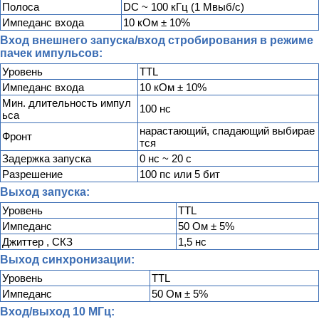
Полоса
DC ~ 100 кГц (1 Mвыб/с)
Импеданс входа
10 кОм ± 10%
Вход внешнего запуска/вход стробирования в режиме
пачек импульсов:
Уровень
TTL
Импеданс входа
10 кОм ± 10%
Мин. длительность импул
100 нс
ьса
нарастающий, спадающий выбирае
Фронт
тся
Задержка запуска
0 нс ~ 20 с
Разрешение
100 пс или 5 бит
Выход запуска:
Уровень
TTL
Импеданс
50 Ом ± 5%
Джиттер , СКЗ
1,5 нс
Выход синхронизации:
Уровень
TTL
Импеданс
50 Ом ± 5%
Вход/выход 10 МГц: