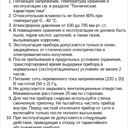
Питающее напряжение, температура хранения и
эксплуатации см. в разделе "Технические
характеристики".
Относительная влажность не более 80% при
температуре 0…40 °С.
Атмосферное давление от 630 до 795 мм рт. ст.
В помещениях хранения и эксплуатации не должно быть
пыли, паров кислот, щелочей, а также газов,
вызывающих коррозию.
Эксплуатация прибора допускается только в зонах,
защищённых от статического электричества и
электромагнитного излучения.
После пребывания в предельных условиях (хранения,
транспортировки) время выдержки прибора в
нормальных (эксплуатационных) условиях не менее 2
часов.
Питание: сеть переменного тока напряжением (220 ± 20)
В частотой (50 ± 2) Гц.
Не допускается закрывать вентиляционные отверстия.
Минимальное расстояние 25 мм по сторонам.
Для чистки прибора снаружи используйте слегка
смоченную тряпочку. Не пытайтесь чистить прибор
внутри. Перед чисткой отключите прибор от сети и
включайте только после полного высыхания.
При эксплуатации не допускаются следующие
действия, приводящие к отказу от гарантийного
обслуживания прибора: