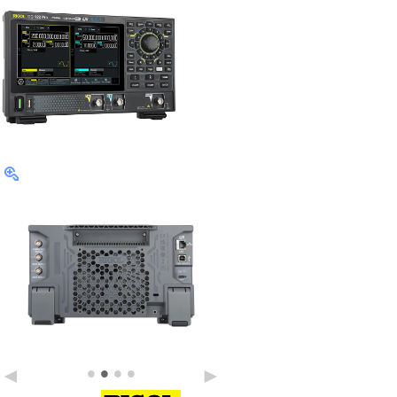
•
•
•
•
◄
►