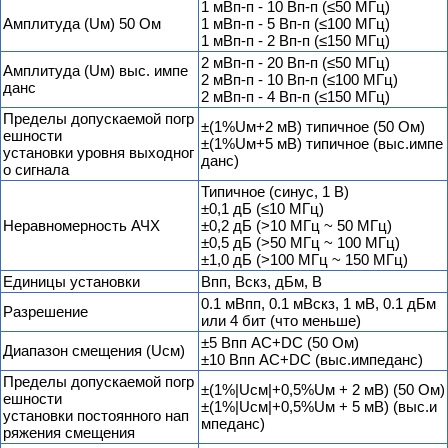
1 мВп-п - 10 Вп-п (≤50 МГц)
Амплитуда (Uм) 50 Ом
1 мВп-п - 5 Вп-п (≤100 МГц)
1 мВп-п - 2 Вп-п (≤150 МГц)
2 мВп-п - 20 Вп-п (≤50 МГц)
Амплитуда (Uм) выс. импе
2 мВп-п - 10 Вп-п (≤100 МГц)
данс
2 мВп-п - 4 Вп-п (≤150 МГц)
Пределы допускаемой погр
±(1%Uм+2 мВ) типичное (50 Ом)
ешности
±(1%Uм+5 мВ) типичное (выс.импе
установки уровня выходног
данс)
о сигнала
Типичное (синус, 1 В)
±0,1 дБ (≤10 МГц)
Неравномерность АЧХ
±0,2 дБ (>10 МГц ~ 50 МГц)
±0,5 дБ (>50 МГц ~ 100 МГц)
±1,0 дБ (>100 МГц ~ 150 МГц)
Единицы установки
Впп, Вскз, дБм, В
0.1 мВпп, 0.1 мВскз, 1 мВ, 0.1 дБм
Разрешение
или 4 бит (что меньше)
±5 Впп АС+DC (50 Ом)
Диапазон смещения (Uсм)
±10 Впп АС+DC (выс.импеданс)
Пределы допускаемой погр
±(1%|Uсм|+0,5%Uм + 2 мВ) (50 Ом)
ешности
±(1%|Uсм|+0,5%Uм + 5 мВ) (выс.и
установки постоянного нап
мпеданс)
ряжения смещения