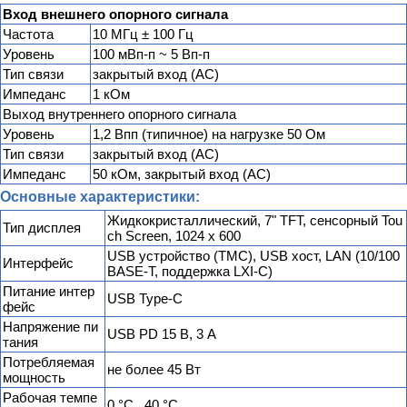
Вход внешнего опорного сигнала
Частота
10 МГц ± 100 Гц
Уровень
100 мВп-п ~ 5 Вп-п
Тип связи
закрытый вход (AC)
Импеданс
1 кОм
Выход внутреннего опорного сигнала
Уровень
1,2 Впп (типичное) на нагрузке 50 Ом
Тип связи
закрытый вход (AC)
Импеданс
50 кОм, закрытый вход (AC)
Основные характеристики:
Жидкокристаллический, 7" TFT, сенсорный Tou
Тип дисплея
ch Screen, 1024 х 600
USB устройство (TMC), USB хост, LAN (10/100
Интерфейс
BASE-T, поддержка LXI-C)
Питание интер
USB Type-C
фейс
Напряжение пи
USB PD 15 В, 3 A
тания
Потребляемая
не более 45 Вт
мощность
Рабочая темпе
0 °C...40 °C