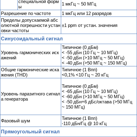
специальной форм
1 мкГц ~ 50 МГц
ы
Разрешение по частоте
1 мкГц или 12 разрядов
Пределы допускаемой абс
олютной погрешности устан
±1 ppm от устан. значения
овки частоты
Синусоидальный сигнал
Типичное (0 дБм)
Уровень гармонических иск
< -55 дБн (10 Гц ~ 10 МГц)
ажений
< -50 дБн (>10 МГц ~ 50 МГц)
< -40 дБн (>50 МГц ~ 150 МГц)
Общие гармонические иска
Типичное (1 Впп)
жения (THD)
<0,1% <10 Гц ~ 20 кГц
Типичное (0 дБм)
< -65 дБн (10 Гц ~ 10 МГц)
Уровень паразитного сигнал
< -60 дБн (>10 МГц ~ 50 МГц)
а генератора
< -50 дБн+6 дБс/октава (>50 МГц
~ 150 МГц)
Типичное (1 Впп)
Фазовый шум
-110 дБн/Гц @ 10 кГц
Прямоугольный сигнал