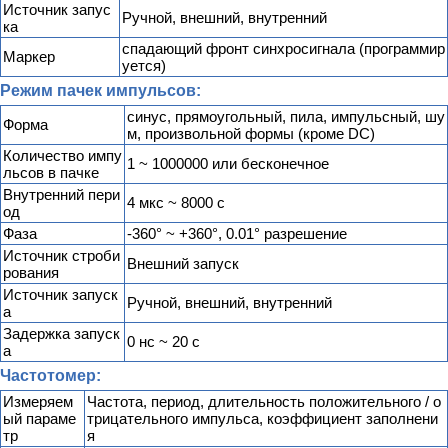
Источник запус
Ручной, внешний, внутренний
ка
спадающий фронт синхросигнала (программир
Маркер
уется)
Режим пачек импульсов:
синус, прямоугольный, пила, импульсный, шу
Форма
м, произвольной формы (кроме DC)
Количество импу
1 ~ 1000000 или бесконечное
льсов в пачке
Внутренний пери
4 мкс ~ 8000 с
од
Фаза
-360° ~ +360°, 0.01° разрешение
Источник строби
Внешний запуск
рования
Источник запуск
Ручной, внешний, внутренний
а
Задержка запуск
0 нс ~ 20 с
а
Частотомер:
Измеряем
Частота, период, длительность положительного / о
ый параме
трицательного импульса, коэффициент заполнени
тр
я