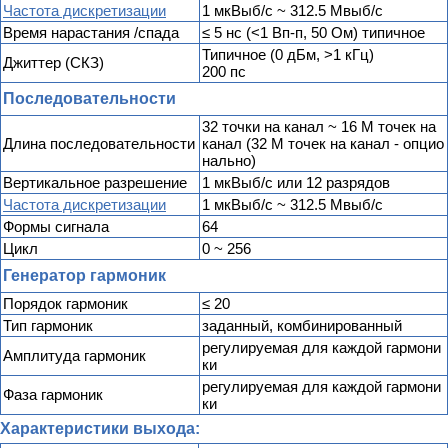
Частота дискретизации
1 мкВыб/с ~ 312.5 Мвыб/с
Время нарастания /спада
≤ 5 нс (<1 Вп-п, 50 Ом) типичное
Типичное (0 дБм, >1 кГц)
Джиттер (СКЗ)
200 пс
Последовательности
32 точки на канал ~ 16 М точек на
Длина последовательности
канал (32 М точек на канал - опцио
нально)
Вертикальное разрешение
1 мкВыб/с или 12 разрядов
Частота дискретизации
1 мкВыб/с ~ 312.5 Мвыб/с
Формы сигнала
64
Цикл
0 ~ 256
Генератор гармоник
Порядок гармоник
≤ 20
Тип гармоник
заданный, комбинированный
регулируемая для каждой гармони
Амплитуда гармоник
ки
регулируемая для каждой гармони
Фаза гармоник
ки
Характеристики выхода: