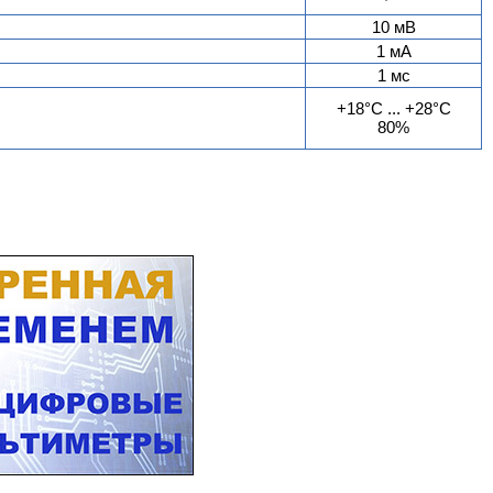
10 мВ
1 мА
1 мс
+18°C ... +28°C
80%