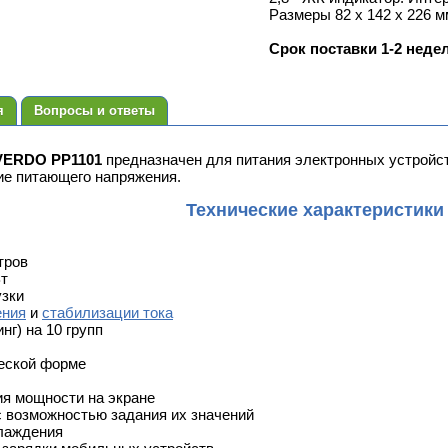
Размеры 82 x 142 x 226 м
Срок поставки 1-2 неде
я
Вопросы и ответы
VERDO PP1101
предназначен для питания электронных устройс
ие питающего напряжения.
Технические характеристики
тров
т
узки
ения
и
стабилизации тока
нг) на 10 групп
ческой форме
я мощности на экране
с возможностью задания их значений
лаждения