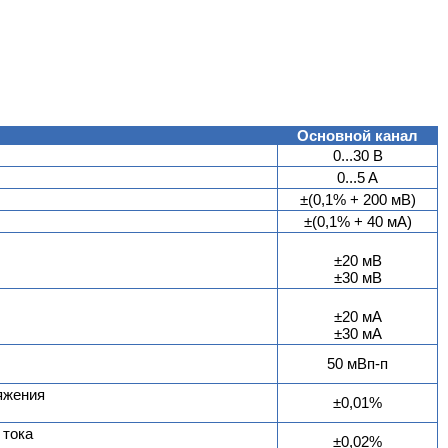
Основной канал
0...30 В
0...5 A
±(0,1% + 200 мВ)
±(0,1% + 40 мА)
±20 мВ
±30 мВ
±20 мА
±30 мА
50 мВп-п
яжения
±0,01%
 тока
±0,02%