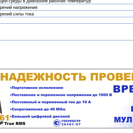
щей среды в диапазоне рабочих температур
ерений напряжения
рений силы тока