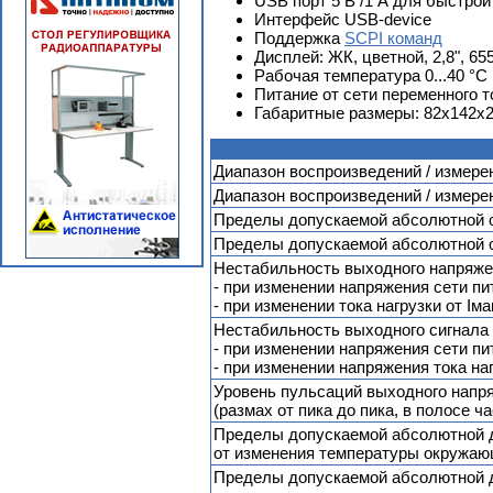
USB порт 5 В /1 А для быстро
Интерфейс USB-device
Поддержка
SCPI команд
Дисплей: ЖК, цветной, 2,8", 6
Рабочая температура 0...40 °C
Питание от сети переменного то
Габаритные размеры: 82x142x
Диапазон воспроизведений / измере
Диапазон воспроизведений / измере
Пределы допускаемой абсолютной о
Пределы допускаемой абсолютной о
Нестабильность выходного напряже
- при изменении напряжения сети пи
- при изменении тока нагрузки от Iма
Нестабильность выходного сигнала
- при изменении напряжения сети пи
- при изменении напряжения тока на
Уровень пульсаций выходного напря
(размах от пика до пика, в полосе ч
Пределы допускаемой абсолютной д
от изменения температуры окружаю
Пределы допускаемой абсолютной д