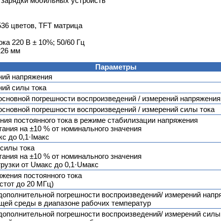
й зарядки мобильных устройств
5536 цветов, TFT матрица
ка 220 В ± 10%; 50/60 Гц
226 мм
Параметры
ний напряжения
ний силы тока
сновной погрешности воспроизведений / измерений напряжения
сновной погрешности воспроизведений / измерений силы тока
ния постоянного тока в режиме стабилизации напряжения
тания на ±10 % от номинального значения
кс до 0,1·Iмакс
 силы тока
тания на ±10 % от номинального значения
грузки от Uмакс до 0,1·Uмакс
жения постоянного тока
астот до 20 МГц)
ополнительной погрешности воспроизведений/ измерений напр
щей среды в диапазоне рабочих температур
ополнительной погрешности воспроизведений/ измерений силы