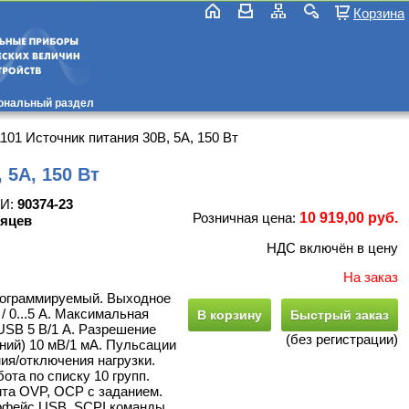
Корзина
ональный раздел
1 Источник питания 30В, 5А, 150 Вт
 5А, 150 Вт
СИ:
90374-23
Розничная цена:
10 919,00 руб.
сяцев
НДС включён в цену
На заказ
рограммируемый. Выходное
/ 0...5 А. Максимальная
В корзину
Быстрый заказ
USB 5 В/1 А. Разрешение
(без регистрации)
ний) 10 мВ/1 мА. Пульсации
ия/отключения нагрузки.
ота по списку 10 групп.
ита OVP, OCP с заданием.
ерфейс USB. SCPI команды.