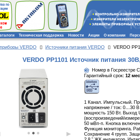
каталоги
Техническая поддержка
Новости
Акции
О компании
Перс
 приборы VERDO
Источники питания VERDO
VERDO PP110
VERDO PP1101 Источник питания 30В,
Номер в Госреестре 
Гарантийный срок:
12 ме
1 Канал. Импульсный. П
напряжение / ток: 0…30 В 
мощность 150 Вт. Выход 
(воспроизведений/измере
50 мВп-п. Кнопка включен
Функция мониторинга. Раб
•
•
•
◄
►
Сохранение 4 групп. Защ
2,8 " ЖК индикатор. Инт