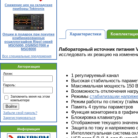
Снижение цен на складские
приборы Tektronix
Характеристики
Комплектаци
Опции в подарок при покупке
комбинированных
осциллографов Rigol серий
MSO5000, DS/MSO7000 и
Лабораторный источник питания 
MSO8000
исследовать их реакцию на изменен
Все специальные предложения
Авторизация
Логин:
1 регулируемый канал
Высокая стабильность параме
Максимальная мощность 150 В
Пароль:
Возможность отключения нагр
Режимы
стабилизации напряж
Запомнить меня на этом
компьютере
Режим работы по списку (тайми
Память 4 группы параметров
Функция мониторинга в графи
Забыли свой пароль?
Блокировка клавиатуры
Зарегистрироваться
Отображение текущего значени
Защита по току и напряжению 
Информация
Интеллектуальная система ох