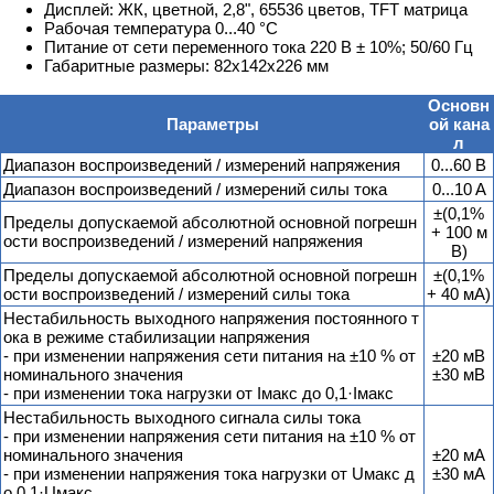
Дисплей: ЖК, цветной, 2,8", 65536 цветов, TFT матрица
Рабочая температура 0...40 °C
Питание от сети переменного тока 220 В ± 10%; 50/60 Гц
Габаритные размеры: 82x142x226 мм
Основн
Параметры
ой кана
л
Диапазон воспроизведений / измерений напряжения
0...60 В
Диапазон воспроизведений / измерений силы тока
0...10 A
±(0,1%
Пределы допускаемой абсолютной основной погрешн
+ 100 м
ости воспроизведений / измерений напряжения
В)
Пределы допускаемой абсолютной основной погрешн
±(0,1%
ости воспроизведений / измерений силы тока
+ 40 мА)
Нестабильность выходного напряжения постоянного т
ока в режиме стабилизации напряжения
- при изменении напряжения сети питания на ±10 % от
±20 мВ
номинального значения
±30 мВ
- при изменении тока нагрузки от Iмакс до 0,1·Iмакс
Нестабильность выходного сигнала силы тока
- при изменении напряжения сети питания на ±10 % от
номинального значения
±20 мА
- при изменении напряжения тока нагрузки от Uмакс д
±30 мА
о 0,1·Uмакс