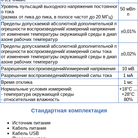
Уровень пульсаций выходного напряжения постоянног
50 мВп-
о тока
п
(размах от пика до пика, в полосе частот до 20 МГц)
Пределы допускаемой абсолютной дополнительной п
огрешности воспроизведений/ измерений напряжения
±0,01%
от изменения температуры окружающей среды в диап
азоне рабочих температур
Пределы допускаемой абсолютной дополнительной п
огрешности воспроизведений/ измерений силы тока
±0,02%
от изменения температуры окружающей среды в диап
азоне рабочих температур
Разрешение воспроизведений/измерений напряжения
10 мВ
Разрешение воспроизведений/измерений силы тока
1 мА
Время отклика
1 мс
Нормальные условия измерений:
+18°C ...
- температура окружающей среды
+28°C
- относительная влажность
80%
Стандартная комплектация
Источник питания
Кабель питания
Кабель USB