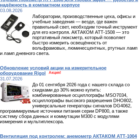
надёжность в компактном корпусе
03.08.2026
Лаборатории, производственные цеха, офисы и
учебные заведения — везде, где важен
правильный свет, необходим точный инструмент
для его контроля. АКТАКОМ АТТ-1508 — это
портативный люксметр, который позволяет
быстро измерить освещённость от
вольфрамовых, люминесцентных, ртутных ламп
и ламп дневного света.
Обновление условий акции на измерительное
оборудование Rigol
Акция!
31.07.2026
До 01 сентября 2026 года с нашего склада со
скидками до 30% можно купить:
комбинированные осциллографы MSO7034,
осциллографы высокого разрешения DHO802,
универсальные генераторы сигналов DG4062,
программируемые источники питания серии DP800, а также
систему сбора данных и коммутации M300 с модулями
измерения и мультиплексора.
Вентиляция под контролем: анемометр АКТАКОМ АТТ-1004