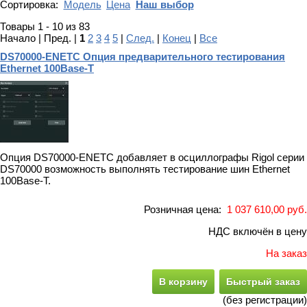
Сортировка:
Модель
Цена
Наш выбор
Товары 1 - 10 из 83
Начало | Пред. |
1
2
3
4
5
|
След.
|
Конец
|
Все
DS70000-ENETC Опция предварительного тестирования
Ethernet 100Base-T
Опция DS70000-ENETC добавляет в осциллографы Rigol серии
DS70000 возможность выполнять тестирование шин Ethernet
100Base-T.
Розничная цена:
1 037 610,00 руб.
НДС включён в цену
На заказ
В корзину
Быстрый заказ
(без регистрации)