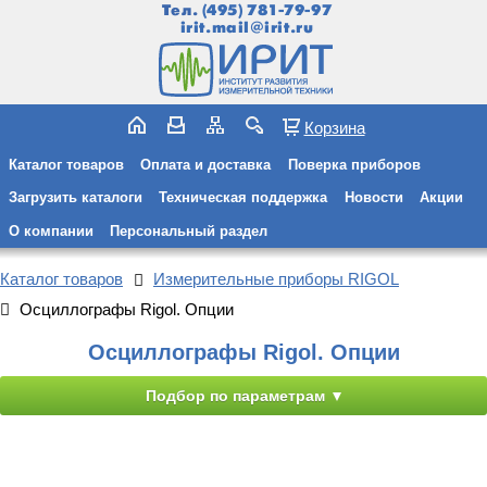
Тел.
(495) 781-79-97
irit.mail@irit.ru
Корзина
Каталог товаров
Оплата и доставка
Поверка приборов
Загрузить каталоги
Техническая поддержка
Новости
Акции
О компании
Персональный раздел
Каталог товаров
Измерительные приборы RIGOL
Осциллографы Rigol. Опции
Осциллографы Rigol. Опции
Подбор по параметрам