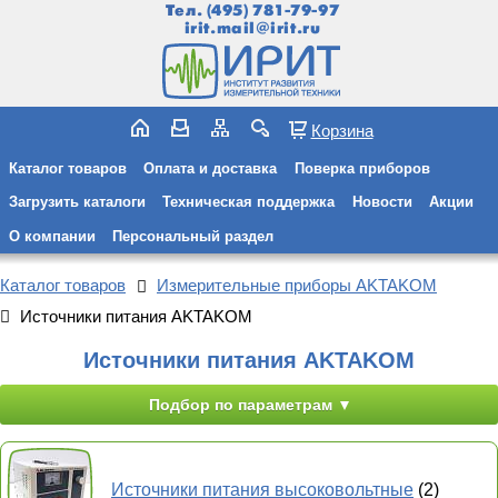
Тел.
(495) 781-79-97
irit.mail@irit.ru
Корзина
Каталог товаров
Оплата и доставка
Поверка приборов
Загрузить каталоги
Техническая поддержка
Новости
Акции
О компании
Персональный раздел
Каталог товаров
Измерительные приборы AKTAKOM
Источники питания AKTAKOM
Источники питания AKTAKOM
Подбор по параметрам
Источники питания высоковольтные
(2)