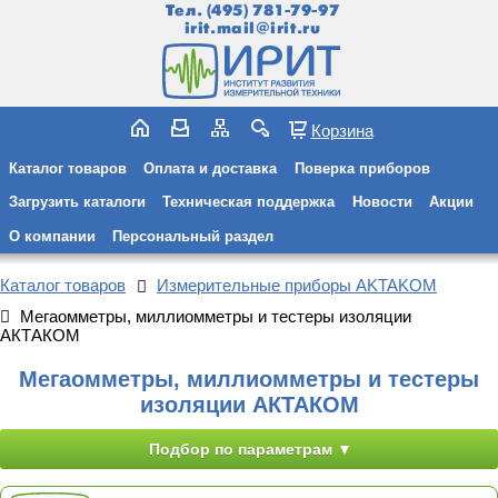
Тел.
(495) 781-79-97
irit.mail@irit.ru
Корзина
Каталог товаров
Оплата и доставка
Поверка приборов
Загрузить каталоги
Техническая поддержка
Новости
Акции
О компании
Персональный раздел
Каталог товаров
Измерительные приборы AKTAKOM
Мегаомметры, миллиомметры и тестеры изоляции
АКТАКОМ
Мегаомметры, миллиомметры и тестеры
изоляции АКТАКОМ
Подбор по параметрам