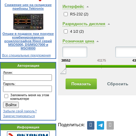
Снижение цен на складские
Интерфейс
приборы Tektronix
RS-232 (
2
)
Разрядность дисплея
4 1/2 (
2
)
Опции в подарок при покупке
комбинированных
Розничная цена
осциллографов Rigol серий
MSO5000, DS/MSO7000 и
MSO8000
Все специальные предложения
38552
41175
43
Авторизация
Логин:
Пароль:
Запомнить меня на этом
компьютере
Забыли свой пароль?
Зарегистрироваться
Поделиться:
Информация