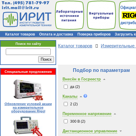
Тел.
(495) 781-79-97
irit.mail@irit.ru
Каталог товаров
Оплата и доставка
Поверка приборов
Загрузить 
Поиск по сайту
Каталог товаров
Измерительные
Подбор по параметрам
Специальные предложения
Внесён в Госреестр
да (
2
)
Каналы
2 (
2
)
Обновление условий акции
на измерительное
оборудование Rigol
Переменное напряжение
300 В (
2
)
Дистанционное управление