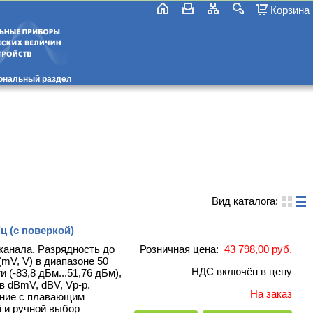
Корзина
ональный раздел
Вид каталога:
 (с поверкой)
канала. Разрядность до
Розничная цена:
43 798,00 руб.
(mV, V) в диапазоне 50
НДС включён в цену
(-83,8 дБм...51,76 дБм),
в dBmV, dBV, Vp-p.
На заказ
ение с плавающим
 и ручной выбор