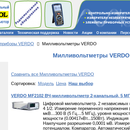
каталоги
Техническая поддержка
Новости
Акции
О компании
Перс
 приборы VERDO
Милливольтметры VERDO
Милливольтметры VERDO
Сравнить все Милливольтметры VERDO
Сортировка:
Модель
Цена
Наш выбор
VERDO MF2102 ВЧ-милливольтметр 2-канальный, 5 МГц
Цифровой миливольтметр. 2 независимых 
4 1/2. Измерение переменного напряжения 
мкВ…300 В (5 Гц…5 МГц), уровня мощности 
мощности (0.00417нВт...150Вт). Индикация 
Наилучшее разрешение 0,0001 мВ. Измер
потенциалом. Компаратор. Автоматический