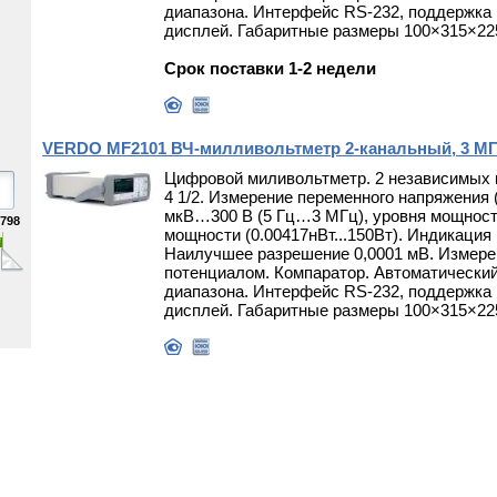
диапазона. Интерфейс RS-232, поддержка
дисплей. Габаритные размеры 100×315×225 
Срок поставки 1-2 недели
VERDO MF2101 ВЧ-милливольтметр 2-канальный, 3 МГц
Цифровой миливольтметр. 2 независимых 
4 1/2. Измерение переменного напряжения 
мкВ…300 В (5 Гц…3 МГц), уровня мощности 
798
мощности (0.00417нВт...150Вт). Индикация 
Наилучшее разрешение 0,0001 мВ. Измер
потенциалом. Компаратор. Автоматический
диапазона. Интерфейс RS-232, поддержка
дисплей. Габаритные размеры 100×315×225 