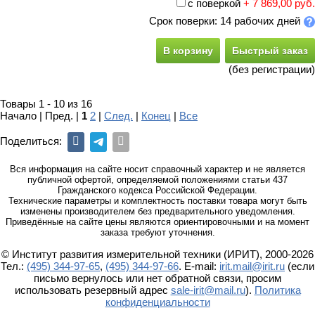
с поверкой
+ 7 869,00 руб.
Срок поверки: 14 рабочих дней
В корзину
Быстрый заказ
(без регистрации)
Товары 1 - 10 из 16
Начало | Пред. |
1
2
|
След.
|
Конец
|
Все
Поделиться:
Вся информация на сайте носит справочный характер и не является
публичной офертой, определяемой положениями статьи 437
Гражданского кодекса Российской Федерации.
Технические параметры и комплектность поставки товара могут быть
изменены производителем без предварительного уведомления.
Приведённые на сайте цены являются ориентировочными и на момент
заказа требуют уточнения.
© Институт развития измерительной техники (ИРИТ), 2000-2026
Тел.:
(495) 344-97-65
,
(495) 344-97-66
. E-mail:
irit.mail@irit.ru
(если
письмо вернулось или нет обратной связи, просим
использовать резервный адрес
sale-irit@mail.ru
).
Политика
конфиденциальности