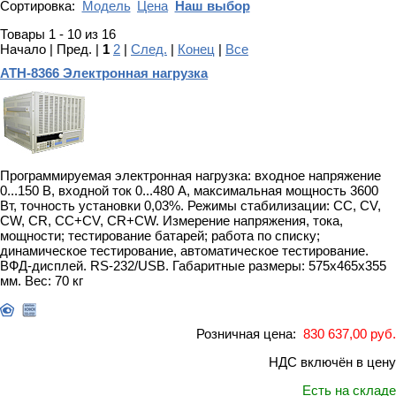
Сортировка:
Модель
Цена
Наш выбор
Товары 1 - 10 из 16
Начало | Пред. |
1
2
|
След.
|
Конец
|
Все
АТН-8366 Электронная нагрузка
Программируемая электронная нагрузка: входное напряжение
0...150 В, входной ток 0...480 А, максимальная мощность 3600
Вт, точность установки 0,03%. Режимы стабилизации: CC, CV,
CW, CR, CC+CV, CR+CW. Измерение напряжения, тока,
мощности; тестирование батарей; работа по списку;
динамическое тестирование, автоматическое тестирование.
ВФД-дисплей. RS-232/USB. Габаритные размеры: 575x465x355
мм. Вес: 70 кг
Розничная цена:
830 637,00 руб.
НДС включён в цену
Есть на складе