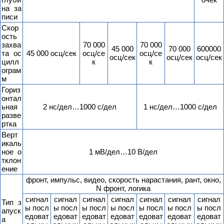
на за
писи
Скор
ость
захва
70 000
70 000
45 000
70 000
600000
та ос
45 000 осц/сек
осц/се
осц/се
осц/сек
осц/сек
осц/сек
цилл
к
к
ограм
м
Гориз
онтал
ьная
2 нс/дел…1000 с/дел
1 нс/дел…1000 с/дел
разве
ртка
Верт
икаль
ное о
1 мВ/дел…10 В/дел
тклон
ение
фронт, импульс, видео, скорость нарастания, рант, окно,
N фронт, логика
сигнал
сигнал
сигнал
сигнал
сигнал
сигнал
сигнал
Тип з
ы посл
ы посл
ы посл
ы посл
ы посл
ы посл
ы посл
апуск
едоват
едоват
едоват
едоват
едоват
едоват
едоват
а