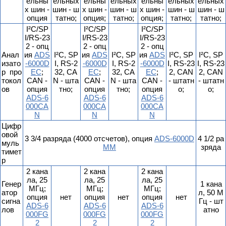
ельны
ельных
ельны
ельных
ельны
ельных
ельных
х шин -
шин - ш
х шин -
шин - ш
х шин -
шин - ш
шин - ш
опция
татно;
опция;
татно;
опция;
татно;
татно;
I²C/SP
I²C/SP
I²C/SP
I/RS-23
I/RS-23
I/RS-23
2 - опц
2 - опц
2 - опц
Анал
ия
ADS
I²C, SP
ия
ADS
I²C, SP
ия
ADS
I²C, SP
I²C, SP
изато
-6000D
I, RS-2
-6000D
I, RS-2
-6000D
I, RS-23
I, RS-23
р про
EC
;
32, CA
EC
;
32, CA
EC
;
2, CAN
2, CAN
токол
CAN -
N - шта
CAN -
N - шта
CAN -
- штатн
- штатн
ов
опция
тно;
опция
тно;
опция
о;
о;
ADS-6
ADS-6
ADS-6
000CA
000CA
000CA
N
N
N
Цифр
овой
3 3/4 разряда (4000 отсчетов), опция
ADS-6000D
4 1/2 ра
муль
MM
зряда
тимет
р
2 кана
2 кана
2 кана
ла, 25
ла, 25
ла, 25
Генер
1 кана
МГц;
МГц;
МГц;
атор
л, 50 М
опция
нет
опция
нет
опция
нет
сигна
Гц - шт
ADS-6
ADS-6
ADS-6
лов
атно
000FG
000FG
000FG
2
2
2