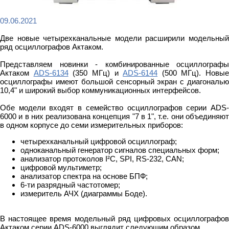
09.06.2021
Две новые четырехканальные модели расширили модельный
ряд осциллографов Актаком.
Представляем новинки - комбинированные осциллографы
Актаком
ADS-6134
(350 МГц) и
ADS-6144
(500 МГц). Новые
осциллографы имеют большой сенсорный экран с диагональю
10,4" и широкий выбор коммуникационных интерфейсов.
Обе модели входят в семейство осциллографов серии ADS-
6000 и в них реализована концепция "7 в 1", т.е. они объединяют
в одном корпусе до семи измерительных приборов:
четырехканальный цифровой осциллограф;
одноканальный генератор сигналов специальных форм;
анализатор протоколов I²C, SPI, RS-232, CAN;
цифровой мультиметр;
анализатор спектра на основе БПФ;
6-ти разрядный частотомер;
измеритель АЧХ (диаграммы Боде).
В настоящее время модельный ряд цифровых осциллографов
Актаком серии ADS-6000 выглядит следующим образом