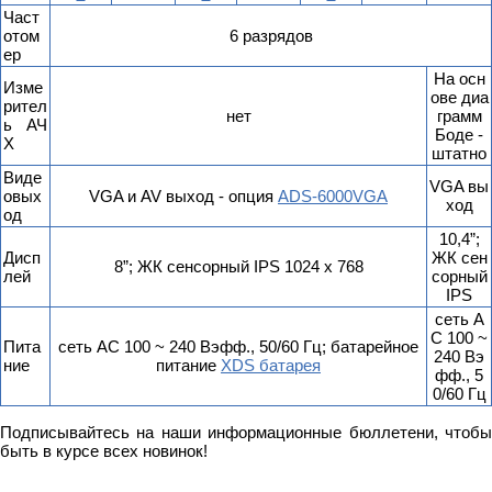
Част
отом
6 разрядов
ер
На осн
Изме
ове диа
рител
нет
грамм
ь АЧ
Боде -
Х
штатно
Виде
VGA вы
овых
VGA и AV выход - опция
ADS-6000VGA
ход
од
10,4”;
Дисп
ЖК сен
8”; ЖК сенсорный IPS 1024 x 768
лей
сорный
IPS
сеть A
C 100 ~
Пита
сеть AC 100 ~ 240 Вэфф., 50/60 Гц; батарейное
240 Вэ
ние
питание
XDS батарея
фф., 5
0/60 Гц
Подписывайтесь на наши информационные бюллетени, чтобы
быть в курсе всех новинок!