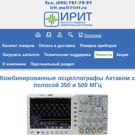
Тел.
(495) 781-79-97
irit.mail@irit.ru
Корзина
Каталог товаров
Оплата и доставка
Поверка приборов
Загрузить каталоги
Техническая поддержка
Новости
Акции
О компании
Персональный раздел
Комбинированные осциллографы Актаком с
полосой 350 и 500 МГц