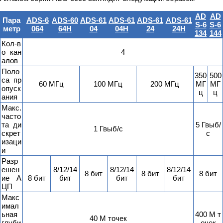
AD
AD
Пара
ADS-6
ADS-60
ADS-61
ADS-61
ADS-61
ADS-61
S-6
S-6
метр
064
64H
04
04H
24
24H
134
144
Кол-в
о кан
4
алов
Поло
350
500
са пр
60 МГц
100 МГц
200 МГц
МГ
МГ
опуск
ц
ц
ания
Макс.
часто
та ди
5 Гвыб/
1 Гвыб/с
скрет
с
изаци
и
Разр
ешен
8/12/14
8/12/14
8/12/14
8 бит
8 бит
8 бит
ие А
8 бит
бит
бит
бит
ЦП
Макс
имал
ьная
400 М т
40 М точек
глуби
очек