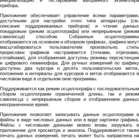
инициализацию и тестирование выбранного экземпляра
прибора.
Приложение обеспечивает управление всеми параметрами,
доступными для настройки этого типа аппаратуры (см.
описание поддерживаемых приборов) и чтение данных
покадровым (режим осциллографа) или непрерывным (режим
самописца) способом. Собранные осциллограммы
отображаются на основном и обзорном графиках, графики могут
масштабироваться пользователем произвольно, стиль
прорисовки графиков настраивается (точками, отрезками,
сплайнами), для отображения доступны режимы персистенции
и цифрового люминофора. Для ручных измерений по графику
доступны два курсора и десять пользовательских меток,
положения и интервалы для курсоров и меток отображаются в
числовом виде в отдельном окне программы.
Поддерживается как режим осциллографа с последовательным
сбором осциллограмм ограниченной длины, так и режим
самописца с непрерывным сбором и отображением данных
неограниченное время.
Приложение позволяет записывать данные осциллограмм в
файлы в виде числовых данных или в виде картинки графика.
Файлы с числовыми данными можно вновь загружать в
приложение для просмотра и анализа. Поддерживается также
печать данных измерений, печать может быть направлена на