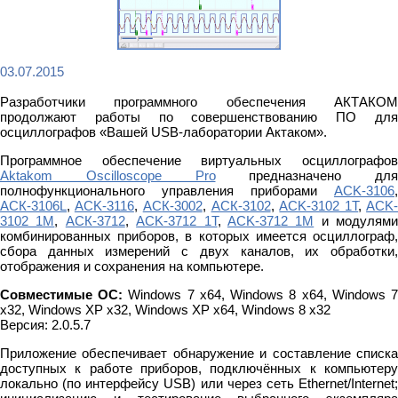
03.07.2015
Разработчики программного обеспечения АКТАКОМ
продолжают работы по совершенствованию ПО для
осциллографов «Вашей USB-лаборатории Актаком».
Программное обеспечение виртуальных осциллографов
Aktakom Oscilloscope Pro
предназначено для
полнофункционального управления приборами
ACK-3106
,
АСК-3106L
,
ACK-3116
,
АСК-3002
,
АСК-3102
,
ACK-3102 1T
,
ACK
3102 1M
,
АСК-3712
,
ACK-3712 1T
,
ACK-3712 1M
и модулями
комбинированных приборов, в которых имеется осциллограф,
сбора данных измерений с двух каналов, их обработки,
отображения и сохранения на компьютере.
Совместимые ОС:
Windows 7 x64, Windows 8 x64, Windows 
x32, Windows XP x32, Windows XP x64, Windows 8 x32
Версия: 2.0.5.7
Приложение обеспечивает обнаружение и составление списка
доступных к работе приборов, подключённых к компьютеру
локально (по интерфейсу USB) или через сеть Ethernet/Internet;