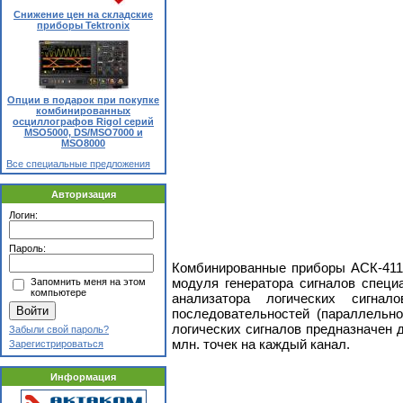
Снижение цен на складские
приборы Tektronix
Опции в подарок при покупке
комбинированных
осциллографов Rigol серий
MSO5000, DS/MSO7000 и
MSO8000
Все специальные предложения
Авторизация
Логин:
Пароль:
Комбинированные приборы АСК-411
модуля генератора сигналов спец
Запомнить меня на этом
компьютере
анализатора логических сигна
последовательностей (параллельн
логических сигналов предназначен 
Забыли свой пароль?
млн. точек на каждый канал.
Зарегистрироваться
Информация