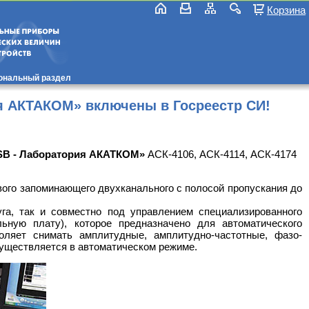
Корзина
ональный раздел
я АКТАКОМ» включены в Госреестр СИ!
SB - Лаборатория АКАТКОМ»
АСК-4106, АСК-4114, АСК-4174
ого запоминающего двухканального с полосой пропускания до
га, так и совместно под управлением специализированного
льную плату), которое предназначено для автоматического
оляет снимать амплитудные, амплитудно-частотные, фазо-
существляется в автоматическом режиме.