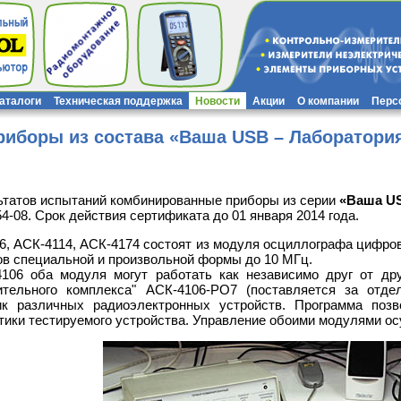
каталоги
Техническая поддержка
Новости
Акции
О компании
Перс
иборы из состава «Ваша USB – Лаборатори
ьтатов испытаний комбинированные приборы из серии
«Ваша U
-08. Срок действия сертификата до 01 января 2014 года.
 АСК-4114, АСК-4174 состоят из модуля осциллографа цифров
ов специальной и произвольной формы до 10 МГц.
106 оба модуля могут работать как независимо друг от дру
ительного комплекса" АСК-4106-РО7 (поставляется за отде
ик различных радиоэлектронных устройств. Программа позв
тики тестируемого устройства. Управление обоими модулями о