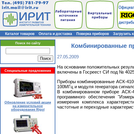
Тел.
(495) 781-79-97
irit.mail@irit.ru
Каталог товаров
Оплата и доставка
Поверка приборов
Загрузить 
Поиск по сайту
Комбинированные пр
27.05.2009
На основании положительных резул
Специальные предложения
включены в Госреест СИ под № 40254
Приборы комбинированные АСК-4106,
100МГц и модуля генератора сигнал
В комбинированном приборе АСК-4
программного обеспечения "Измер
измерения комплекса характерист
Обновление условий акции
на измерительное
частотные и переходные характерис
оборудование Rigol