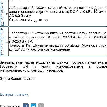
A
P
Лабораторный высоковольтный источник питания. Два вы
S-
хода (основной и дополнительный): DC 0...10 кВ / 10 мА и
1
AC 6,3 В / 3 А.
9
Стрелочный индикатор.
11
A
P
Лабораторный источник питания постоянного и переменно
S-
го тока и напряжения. DC: 0-30 В/0-30 А. AC: 0-30 В/0-30 А
4
и 0-250 В / 4 А.
3
Точность 1%. Шумы+пульсации: 50 мВскз. Монтаж в стой
3
ку (19" 3U) и настольное исполнение.
1
Значительная часть моделей из данной поставки включена в
Госреестр СИ и могут использоваться в сфере
метрологического контроля и надзора.
Ждем Ваших заказов!
Возврат к списку
Поделиться: