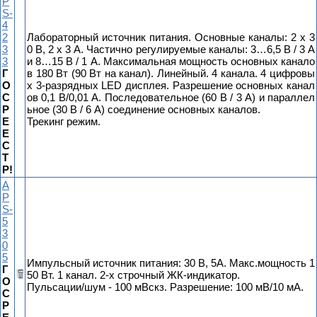
P
S-
4
2
Лабораторный источник питания. Основные каналы: 2 х 3
3
0 В, 2 x 3 А. Частично регулируемые каналы: 3…6,5 В / 3 А
3
и 8…15 В / 1 А. Максимальная мощность основных канало
Г
в 180 Вт (90 Вт на канал). Линейный. 4 канала. 4 цифровы
О
х 3-разрядных LED дисплея. Разрешение основных канал
С
ов 0,1 В/0,01 А. Последовательное (60 В / 3 А) и параллел
Р
ьное (30 В / 6 А) соединение основных каналов.
Е
Трекинг режим.
Е
С
Т
Р!
A
P
S-
5
3
0
5
Импульсный источник питания: 30 В, 5А. Макс.мощность 1
Г
50 Вт. 1 канал. 2-х строчный ЖК-индикатор.
О
Пульсации/шум - 100 мВскз. Разрешение: 100 мВ/10 мА.
С
Р