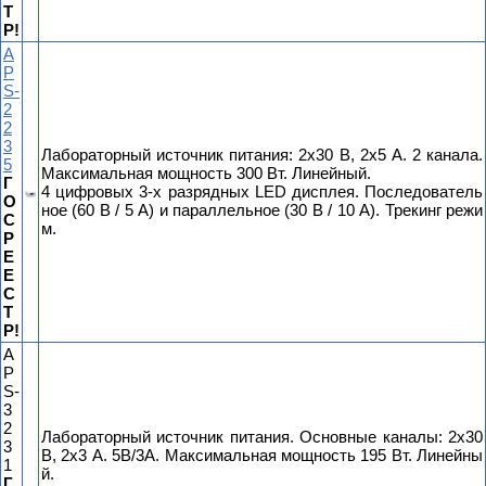
Т
Р!
A
P
S-
2
2
3
Лабораторный источник питания: 2x30 В, 2x5 А. 2 канала.
5
Максимальная мощность 300 Вт. Линейный.
Г
4 цифровых 3-х разрядных LED дисплея. Последователь
О
ное (60 В / 5 А) и параллельное (30 В / 10 А). Трекинг режи
С
м.
Р
Е
Е
С
Т
Р!
A
P
S-
3
2
Лабораторный источник питания. Основные каналы: 2x30
3
В, 2x3 А. 5В/3А. Максимальная мощность 195 Вт. Линейны
1
й.
Г