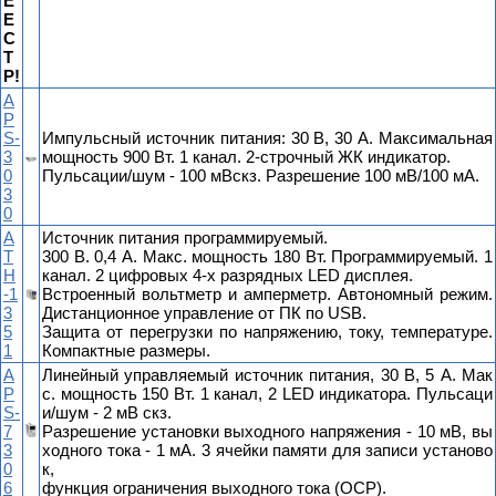
Е
Е
С
Т
Р!
A
P
S-
Импульсный источник питания: 30 В, 30 А. Максимальная
3
мощность 900 Вт. 1 канал. 2-строчный ЖК индикатор.
0
Пульсации/шум - 100 мВскз. Разрешение 100 мВ/100 мА.
3
0
А
Источник питания программируемый.
Т
300 В. 0,4 А. Макс. мощность 180 Вт. Программируемый. 1
Н
канал. 2 цифровых 4-х разрядных LED дисплея.
-1
Встроенный вольтметр и амперметр. Автономный режим.
3
Дистанционное управление от ПК по USB.
5
Защита от перегрузки по напряжению, току, температуре.
1
Компактные размеры.
A
Линейный управляемый источник питания, 30 В, 5 А. Мак
P
с. мощность 150 Вт. 1 канал, 2 LED индикатора. Пульсаци
S-
и/шум - 2 мВ скз.
7
Разрешение установки выходного напряжения - 10 мВ, вы
3
ходного тока - 1 мА. 3 ячейки памяти для записи установо
0
к,
6
функция ограничения выходного тока (ОСР).