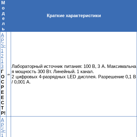
М
о
д
Краткие характеристики
е
л
ь
A
P
S-
1
2
1
3
Лабораторный источник питания: 100 В, 3 А. Максимальна
Г
я мощность 300 Вт. Линейный. 1 канал.
О
2 цифровых 4-разрядных LED дисплея. Разрешение 0,1 В
С
/ 0,001 А.
Р
Е
Е
С
Т
Р!
A
P
S-
1