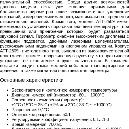
излучательной способностью. Среди других возможностей
данного модели есть уже ставшие привычными для
большинства пирометров такие возможности как удержание
показаний, измерение минимального, максимального, среднего и
относительно значений. Кроме того, модель АТТ-2509 имеет
возможность установить пороговые значения температуры, при
превышении или принижении которых, будет раздаваться
звуковой сигнал. Пирометр снабжен высокочетким дисплеем с
функцией подсветки, двойным лазерным целеуказателем,
русскоязычными надписями на кнопочном управлении. Корпус
АТТ-2509 - пистолетного типа, выполнен из высококачественной
пластмассы и имеет прорезиненную рукоятку, что практически
устраняет ее скольжение в руке пользователя. В комплект
поставки входит также жесткий кейс для транспортировки и
хранения, а также магнитная подставка для пирометра.
Основные характеристики
Бесконтактное и контактное измерение температуры
Диапазон измерений (пирометр): -60…+1000°С
Погрешность измерения (пирометр):
±1°C (15°C ~ 35°C) ±2% или 2°C (-33°C ~ +1000°C)
Разрешение: 0,1°C
Оптическое разрешение: 50:1
Регулируемый коэффициент излучения: 0,1…1,0
Время измерения: 700 мс