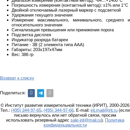
Диапазон измерений (контактный метод): -64…+1400°С
Погрешность измерения (контактный метод): ±1% или 1°С
Двойной отключаемый лазерный маркер с подсветкой
Удержания текущего значения
Измерение максимального, минимального, среднего и
относительного значения
Сигнализация превышения или принижения порога
Подсветка дисплея
Индикатор разряда батареи
Питание - 3В (2 элемента типа ААА)
Габариты: 203х197х47мм
Вес: 386 гр
Возврат к списку
Поделиться:
© Институт развития измерительной техники (ИРИТ), 2000-2026
Тел.:
(495) 344-97-65
,
(495) 344-97-66
. E-mail:
irit.mail@irit.ru
(если
письмо вернулось или нет обратной связи, просим
использовать резервный адрес
sale-irit@mail.ru
).
Политика
конфиденциальности