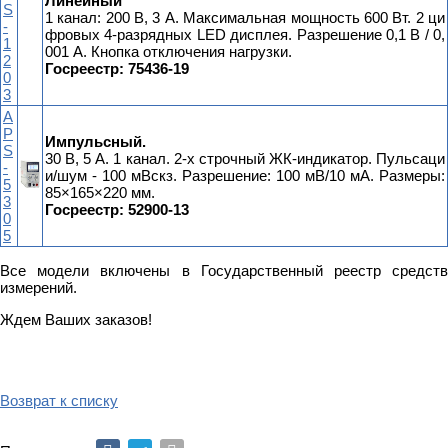
Линейный
S
1 канал: 200 В, 3 А. Максимальная мощность 600 Вт. 2 ци
-
фровых 4-разрядных LED дисплея. Разрешение 0,1 В / 0,
1
001 А. Кнопка отключения нагрузки.
2
Госреестр:
75436-19
0
3
A
P
Импульсный.
S
30 В, 5 А. 1 канал. 2-х строчный ЖК-индикатор. Пульсаци
-
и/шум - 100 мВскз. Разрешение: 100 мВ/10 мА. Размеры:
5
85×165×220 мм.
3
Госреестр: 52900-13
0
5
Все модели включены в Государственный реестр средств
измерений.
Ждем Ваших заказов!
Возврат к списку