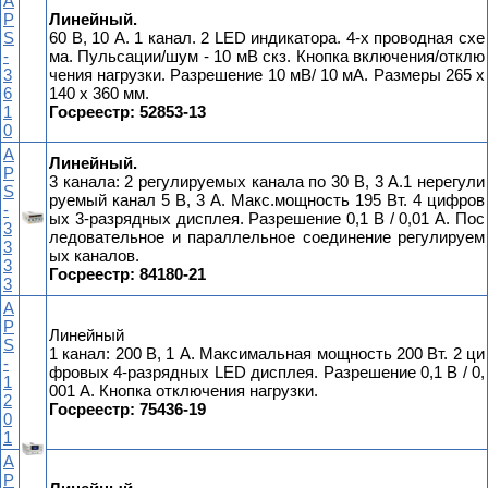
A
P
Линейный.
S
60 В, 10 А. 1 канал. 2 LED индикатора. 4-х проводная схе
-
ма. Пульсации/шум - 10 мВ скз. Кнопка включения/отклю
3
чения нагрузки. Разрешение 10 мВ/ 10 мА. Размеры 265 x
6
140 x 360 мм.
1
Госреестр: 52853-13
0
A
Линейный.
P
3 канала: 2 регулируемых канала по 30 В, 3 А.1 нерегули
S
руемый канал 5 В, 3 А. Макс.мощность 195 Вт. 4 цифров
-
ых 3-разрядных дисплея. Разрешение 0,1 В / 0,01 А. Пос
3
ледовательное и параллельное соединение регулируем
3
ых каналов.
3
Госреестр: 84180-21
3
A
P
Линейный
S
1 канал: 200 В, 1 А. Максимальная мощность 200 Вт. 2 ци
-
фровых 4-разрядных LED дисплея. Разрешение 0,1 В / 0,
1
001 А. Кнопка отключения нагрузки.
2
Госреестр: 75436-19
0
1
A
P