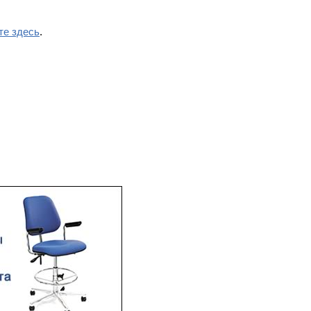
те здесь
.