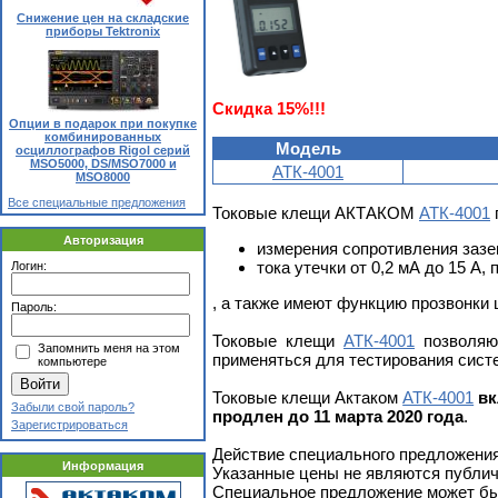
Снижение цен на складские
приборы Tektronix
Скидка 15%!!!
Опции в подарок при покупке
комбинированных
Модель
осциллографов Rigol серий
MSO5000, DS/MSO7000 и
АТК-4001
MSO8000
Все специальные предложения
Токовые клещи АКТАКОМ
АТК-4001
Авторизация
измерения сопротивления зазе
тока утечки от 0,2 мА до 15 А
Логин:
, а также имеют функцию прозвонки 
Пароль:
Токовые клещи
АТК-4001
позволяют
Запомнить меня на этом
применяться для тестирования сист
компьютере
Токовые клещи Актаком
АТК-4001
вк
Забыли свой пароль?
продлен до 11 марта 2020 года
.
Зарегистрироваться
Действие специального предложени
Информация
Указанные цены не являются публич
Специальное предложение может бы