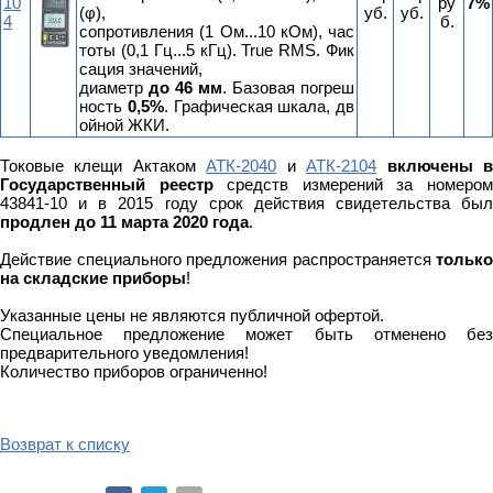
10
ру
7%
(φ),
уб.
уб.
4
б.
сопротивления (1 Ом...10 кОм), час
тоты (0,1 Гц...5 кГц). True RMS. Фик
сация значений,
диаметр
до 46 мм
. Базовая погреш
ность
0,5%
. Графическая шкала, дв
ойной ЖКИ.
Токовые клещи Актаком
АТК-2040
и
АТК-2104
включены 
Государственный реестр
средств измерений за номеро
43841-10 и в 2015 году срок действия свидетельства был
продлен до 11 марта 2020 года
.
Действие специального предложения распространяется
только
на складские приборы
!
Указанные цены не являются публичной офертой.
Специальное предложение может быть отменено без
предварительного уведомления!
Количество приборов ограниченно!
Возврат к списку