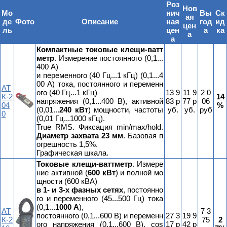
Роз
Нов
Мо
нич
Вы
Ск
ая
де
Фото
Описание
ная
год
ид
цен
ль
цен
а
ка
а
а
Компактные токовые клещи-ватт
метр
. Измерение постоянного (0,1...
400 А)
и переменного (40 Гц...1 кГц) (0,1...4
00 А) тока, постоянного и переменн
АТ
ого (40 Гц...1 кГц)
13 9
11 9
2 0
К-2
14
напряжения (0,1...400 В), активной
83 р
77 р
06
04
%
(0,01...
240 кВт
) мощности, частоты
уб.
уб.
руб
0
(0,01 Гц...1000 кГц).
True RMS. Фиксация min/max/hold.
Диаметр захвата 23 мм
. Базовая п
огрешность 1,5%.
Графическая шкала.
Токовые клещи-ваттметр
. Измере
ние активной (
600 кВт
) и полной мо
щности (600 кВА)
в 1- и 3-х фазных сетях
, постоянно
го и переменного (45...500 Гц) тока
(0,1...
1000 А
),
АТ
7 3
постоянного (0,1...600 В) и переменн
27 3
19 9
К-2
75
2
ого напряжения (0,1...600 В), cos
17 р
42 р