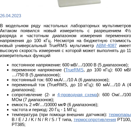
26.04.2023
В модельном ряду настольных лабораторных мультиметров
Актаком появился новый измеритель с разрешением 4½
разряда и частотным диапазоном измерения переменного
напряжения до 100 кГц. Несмотря на бюджетную стоимость
новый универсальный TrueRMS мультиметр
АВМ-4087
имее
высокую скорость измерения с которой может выполнять до 11
измерительных функций
постоянное напряжение: 600 мВ/…/1000 В (5 диапазонов);
переменное напряжение (
TrueRMS
, до 100 кГц): 600 мВ
…/750 В (5 диапазонов);
постоянный ток: 600 мкА/…/10 А (6 диапазонов);
переменный ток (TrueRMS, до 10 кГц): 60 мА/…/10 А (4
диапазона);
сопротивление (2- и
4-проводная схема
): 600 Ом/.../100
МОм (7 диапазонов);
емкость 2 нФ/…/10000 мкФ (6 диапазонов);
частота и период: 20 Гц - 1 МГц;
температура (при помощи внешних датчиков):
термопары
B / E / J / K / N / R / S / T типа,
термосопротивления
PT100
PT385;