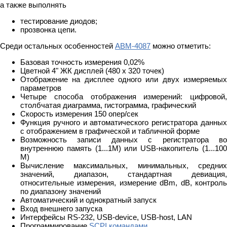
а также выполнять
тестирование диодов;
прозвонка цепи.
Среди остальных особенностей
АВМ-4087
можно отметить:
Базовая точность измерения 0,02%
Цветной 4" ЖК дисплей (480 x 320 точек)
Отображение на дисплее одного или двух измеряемых
параметров
Четыре способа отображения измерений: цифровой,
столбчатая диаграмма, гистограмма, графический
Cкорость измерения 150 опер/сек
Функция ручного и автоматического регистратора данных
с отображением в графической и табличной форме
Возможность записи данных с регистратора во
внутреннюю память (1...1М) или USB-накопитель (1...100
М)
Вычисление максимальных, минимальных, средних
значений, диапазон, стандартная девиация,
относительные измерения, измерение dBm, dB, контроль
по диапазону значений
Автоматический и однократный запуск
Вход внешнего запуска
Интерфейсы RS-232, USB-device, USB-host, LAN
Программирование
SCPI командами