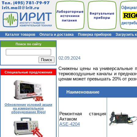
Тел.
(495) 781-79-97
irit.mail@irit.ru
Каталог товаров
Оплата и доставка
Поверка приборов
Загрузить 
Поиск по сайту
02.09.2024
Снижены цены на универсальные п
Специальные предложения
термовоздушные каналы и предназн
ценам может превышать 20% от роз
Наименование
Обновление условий акции
на измерительное
оборудование Rigol
Ремонтная станция
Актаком
ASE-4204