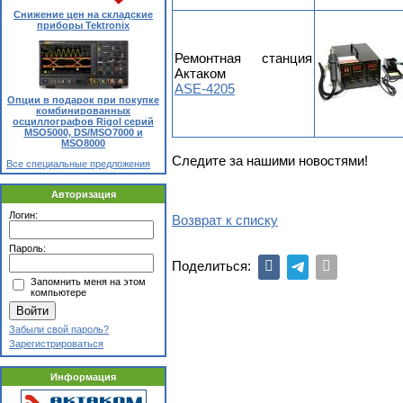
Снижение цен на складские
приборы Tektronix
Ремонтная станция
Актаком
ASE-4205
Опции в подарок при покупке
комбинированных
осциллографов Rigol серий
MSO5000, DS/MSO7000 и
MSO8000
Следите за нашими новостями!
Все специальные предложения
Авторизация
Логин:
Возврат к списку
Пароль:
Поделиться:
Запомнить меня на этом
компьютере
Забыли свой пароль?
Зарегистрироваться
Информация