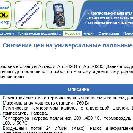
каталоги
Техническая поддержка
Новости
Акции
О компании
Перс
Снижение цен на универсальные паяльные
аяльные станций Актаком ASE-4204 и ASE-4205. Данные мод
ачены для большинства работ по монтажу и демонтажу радил
ничной цены!
Описание
Ремонтная система с термовоздушным каналом и каналом для
Максимальная мощность станции - 760 Вт.
Регулировка температуры каналов с аналоговой шкалой. 
температуры нагрева.
Температура нагрева паяльника 200…480 °C, термовоздуш
100…450 °С.
Воздушный поток 24 л/мин. (макс), насос диафрагменн