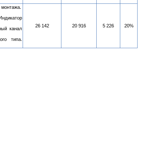
 монтажа.
Индикатор
26 142
20 916
5 226
20%
ный канал
ого типа.