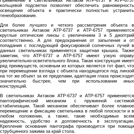
Применение в светильниках Актаком АТР-6737 и АТР-6757
кольцевой подсветки позволяет обеспечить равномерность
освещения объекта и практически полностью устранить
тенеобразование.
Для более лучшего и четкого рассмотрения объекта в
светильниках Актаком АТР-6737 и АТР-6757 применяются
круглые оптические линзы с увеличением 3 и 5 диоптрий
соответственно. А для предохранения от запыления и от
попадания с последующей фокусировкой солнечных лучей в
данных светильниках применяется защитная крышка. Также
заметим, что АТР-6737 и АТР-6757 имеют узкую оправу
увеличительно-осветительного блока. Такая конструкция имеет
ряд преимуществ, основным из которых является тот факт, что
при перемещении взгляда с объекта находящегося под линзой
на тот же объект за ее пределами, адаптация глаза происходит
значительно быстрее, чем при использовании иных
конструкций.
В светильниках Актаком АТР-6737 и АТР-6757 применяется
пантографический механизм с пружинной системой
стабилизации. Такой механизм обеспечивает более плавное
перемещение и фиксацию светильника в любой плоскости и в
любом положении, а также, такие необходимые всем
надежность, удобство и долговечность в эксплуатации.
Крепление основания пантографа производится при помощи
струбцинного зажима за край стола.