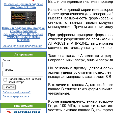
Вышеприведенные значения приведен
Снижение цен на складские
приборы Tektronix
Канал А, в данной серии генераторо
более предназначен для генерации 
имеется возможность формирования
сигналы с такими типами модуляц
манипуляция. Причем источник моду
Опции в подарок при покупке
комбинированных
осциллографов Rigol серий
При цифровом принципе формирова
MSO5000, DS/MSO7000 и
отнести: разрешение по вертикали,
MSO8000
АНР-1031 и АНР-1041, вышеприведе
Все специальные предложения
количество точек, участвующих в фо
Авторизация
Также на канале А имеется и ряд 
направлениях: вверх, вниз и вверх-в
Логин:
Но основным преимуществом серии 
Пароль:
амплитудный усилитель позволяет 
выходная мощность составляет 8 Вт (
Запомнить меня на этом
компьютере
В отличии от канала А, который поз
канале B список таких форм значите
Забыли свой пароль?
уникальные.
Зарегистрироваться
Кроме вышеперечисленных возможнос
Гц до 100 МГц, а также и такая и
Информация
частоты сигнала канала B, как гармо