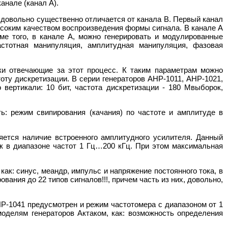
анале (канал А).
м, довольно существенно отличается от канала B. Первый канал
ысоким качеством воспроизведения формы сигнала. В канале А
ме того, в канале А, можно генерировать и модулированные
астотная манипуляция, амплитудная манипуляция, фазовая
ки отвечающие за этот процесс. К таким параметрам можно
оту дискретизации. В серии генераторов АНР-1011, АНР-1021,
ертикали: 10 бит, частота дискретизации - 180 Мвыборок,
ь: режим свипирования (качания) по частоте и амплитуде в
ется наличие встроенного амплитудного усилителя. Данный
к в диапазоне частот 1 Гц…200 кГц. При этом максимальная
как: синус, меандр, импульс и напряжение постоянного тока, в
ания до 22 типов сигналов!!!, причем часть из них, довольно,
Р-1041 предусмотрен и режим частотомера с диапазоном от 1
оделям генераторов Актаком, как: возможность определения