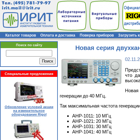
Тел.
(495) 781-79-97
irit.mail@irit.ru
Каталог товаров
Оплата и доставка
Поверка приборов
Загрузить 
Поиск по сайту
Новая серия двухка
02.11.
Предст
Специальные предложения
что да
высока
Новая 
генерации до 40 МГц.
Так максимальная частота генерации
Обновление условий акции
на измерительное
оборудование Rigol
АНР-1011: 10 МГц
АНР-1021: 20 МГц
АНР-1031: 30 МГц
АНР-1041: 40 МГц