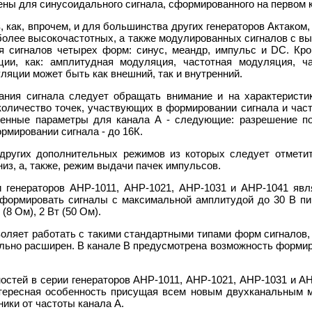
ы для синусоидального сигнала, сформированного на первом к
в, как, впрочем, и для большинства других генераторов Актако
более высокочастотных, а также модулированных сигналов с в
 сигналов четырех форм: синус, меандр, импульс и DC. Кро
ии, как: амплитудная модуляция, частотная модуляция, ч
ляции может быть как внешний, так и внутренний.
ния сигнала следует обращать внимание и на характеристи
 количество точек, участвующих в формировании сигнала и част
нные параметры для канала А - следующие: разрешение по в
рмировании сигнала - до 16К.
других дополнительных режимов из которых следует отметит
низ, а, также, режим выдачи пачек импульсов.
генераторов АНР-1011, АНР-1021, АНР-1031 и АНР-1041 явля
формировать сигналы с максимальной амплитудой до 30 В пи
8 Ом), 2 Вт (50 Ом).
воляет работать с такими стандартными типами форм сигналов, 
льно расширен. В канале B предусмотрена возможность формиров
тей в серии генераторов АНР-1011, АНР-1021, АНР-1031 и АН
нтересная особенность присущая всем новым двухканальным м
ники от частоты канала A.