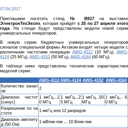
07.04.2017
Приглашаем посетить стенд
№ В617
на выставк
ЭлектронТехЭкспо
, которая пройдёт
с 25 по 27 апреля этого
года
. На стенде будут представлены модели новой серии
универсальных генераторов.
В новую серию бюджетных универсальных генераторов
сигналов специальной формы Актаком входят четыре модели с
различными частотами генерации
AWG-4112
(10 МГц),
AWG-
4124
(25 МГц),
AWG-4152
(50 МГц),
AWG-4164
(60 МГц).
В таблице ниже представлены технические характеристики
моделей серии:
AWG-4112
AWG-4124
AWG-4152
AWG-4164
Количество канал
2
ов
Диапазон частот
1 мкГц...1
1 мкГц...2
1 мкГц...50
1 мкГц... 6
(синус)
0 МГц
5 МГц
МГц
0 МГц
Разрешение по ча
1 мкГц или 12 разрядов
стоте
Диапазон амплиту
1 мВпик-пик ... 10 Впик-пик
д (50 Ом)