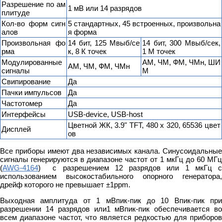
Разрешение по ам
1 мВ или 14 разрядов
плитуде
Кол-во форм сигн
5 стандартных, 45 встроенных, произвольна
алов
я форма
Произвольная фо
14 бит, 125 Мвыб/се
14 бит, 300 Мвыб/сек,
рма
к, 8 К точек
1 М точек
Модулированные
АМ, ЧМ, ФМ, ЧМн, ШИ
АМ, ЧМ, ФМ, ЧМн
сигналы
М
Свипирование
Да
Пачки импульсов
Да
Частотомер
Да
Интерфейсы
USB-device, USB-host
Цветной ЖК, 3.9" TFT, 480 х 320, 65536 цвет
Дисплей
ов
Все приборы имеют два независимых канала. Синусоидальные
сигналы генерируются в диапазоне частот от 1 мкГц до 60 МГц
(
AWG-4164
) с разрешением 12 разрядов или 1 мкГц с
использованием высокостабильного опорного генератора,
дрейф которого не превышает ±1ppm.
Выходная амплитуда от 1 мВпик-пик до 10 Впик-пик при
разрешении 14 разрядов или1 мВпик-пик обеспечивается во
всем диапазоне частот, что является редкостью для приборов