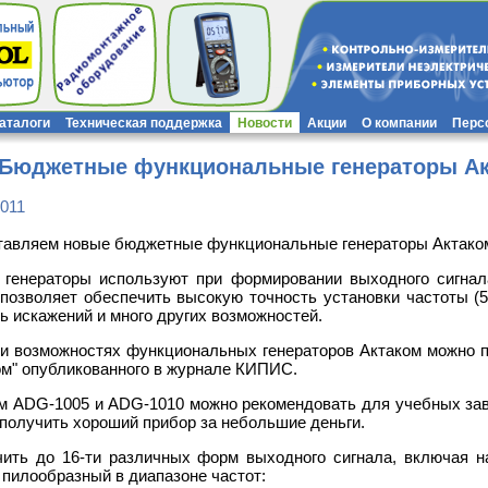
каталоги
Техническая поддержка
Новости
Акции
О компании
Перс
 Бюджетные функциональные генераторы Ак
2011
авляем новые бюджетные функциональные генераторы Актаком
 генераторы используют при формировании выходного сигнал
позволяет обеспечить высокую точность установки частоты (
ь искажений и много других возможностей.
и возможностях функциональных генераторов Актаком можно п
ом" опубликованного в журнале КИПИС.
м АDG-1005 и АDG-1010 можно рекомендовать для учебных заве
т получить хороший прибор за небольшие деньги.
ить до 16-ти различных форм выходного сигнала, включая н
 пилообразный в диапазоне частот: