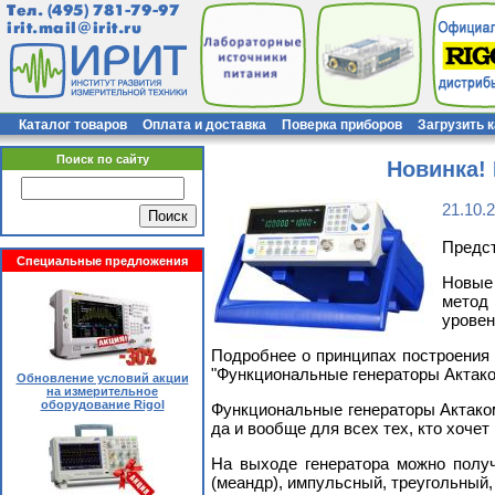
Тел.
(495) 781-79-97
irit.mail@irit.ru
Каталог товаров
Оплата и доставка
Поверка приборов
Загрузить 
Поиск по сайту
Новинка!
21.10.
Предст
Специальные предложения
Новые
метод 
уровен
Подробнее о принципах построения 
"Функциональные генераторы Актак
Обновление условий акции
на измерительное
оборудование Rigol
Функциональные генераторы Актако
да и вообще для всех тех, кто хоче
На выходе генератора можно получ
(меандр), импульсный, треугольный,