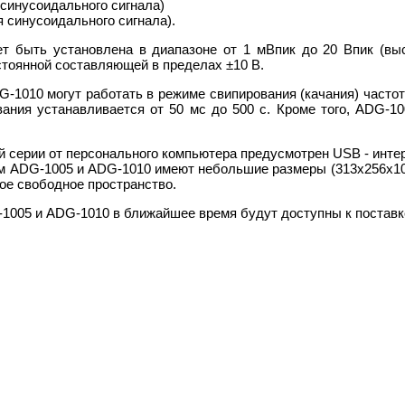
 синусоидального сигнала)
я синусоидального сигнала).
т быть установлена в диапазоне от 1 мВпик до 20 Впик (выс
тоянной составляющей в пределах ±10 В.
-1010 могут работать в режиме свипирования (качания) часто
вания устанавливается от 50 мс до 500 с. Кроме того, АDG-
й серии от персонального компьютера предусмотрен USB - инте
 АDG-1005 и АDG-1010 имеют небольшие размеры (313х256х102 м
ое свободное пространство.
005 и АDG-1010 в ближайшее время будут доступны к поставке