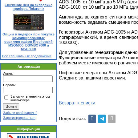
АDG-1005: от 10 мкГц до 5 МГц (для
Снижение цен на складские
АDG-1010: от 10 мкГц до 10 МГц (дл
приборы Tektronix
Амплитуда выходного сигнала може
возможность задавать смещение пос
Генераторы Актаком АDG-1005 и АDG
Опции в подарок при покупке
логарифмический, а время свипиро
комбинированных
осциллографов Rigol серий
1000000).
MSO5000, DS/MSO7000 и
MSO8000
Для управления генераторами данно
Все специальные предложения
Функциональные генераторы Актаком
рабочем месте имеющем ограниченн
Авторизация
Цифровые генераторы Актаком АDG-1
Логин:
Следите за нашими новостями.
Пароль:
Запомнить меня на этом
компьютере
Возврат к списку
Забыли свой пароль?
Поделиться:
Зарегистрироваться
Информация