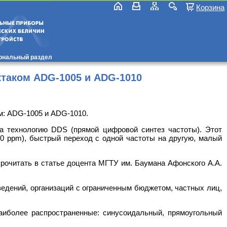
Корзина
ональный раздел
таком АDG-1005 и АDG-1010
: АDG-1005 и АDG-1010.
а технологию DDS (прямой цифровой синтез частоты). Этот
50 ppm), быстрый переход с одной частоты на другую, малый
рочитать в статье доцента МГТУ им. Баумана Афонского А.А.
дений, организаций с ограниченным бюджетом, частных лиц,
аиболее распространенные: синусоидальный, прямоугольный