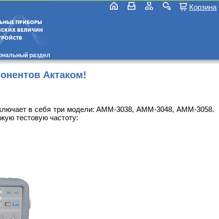
Корзина
ональный раздел
онентов Актаком!
включает в себя три модели: АММ-3038, АММ-3048, АММ-3058.
кую тестовую частоту: