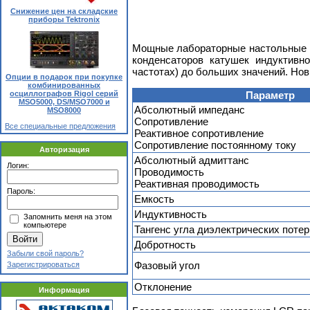
Снижение цен на складские
приборы Tektronix
Мощные лабораторные настольные и
конденсаторов катушек индуктивн
частотах) до больших значений. Н
Опции в подарок при покупке
комбинированных
осциллографов Rigol серий
Параметр
MSO5000, DS/MSO7000 и
Абсолютный импеданс
MSO8000
Сопротивление
Все специальные предложения
Реактивное сопротивление
Сопротивление постоянному току
Авторизация
Абсолютный адмиттанс
Логин:
Проводимость
Реактивная проводимость
Пароль:
Емкость
Индуктивность
Запомнить меня на этом
компьютере
Тангенс угла диэлектрических потер
Добротность
Забыли свой пароль?
Фазовый угол
Зарегистрироваться
Отклонение
Информация