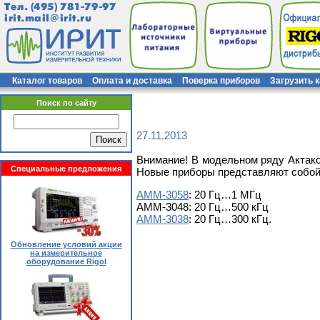
Тел.
(495) 781-79-97
irit.mail@irit.ru
Каталог товаров
Оплата и доставка
Поверка приборов
Загрузить 
Поиск по сайту
27.11.2013
Внимание! В модельном ряду Актако
Специальные предложения
Новые приборы представляют собой
АММ-3058
: 20 Гц…1 МГц
АММ-3048: 20 Гц…500 кГц
АММ-3038
: 20 Гц…300 кГц.
Обновление условий акции
на измерительное
оборудование Rigol