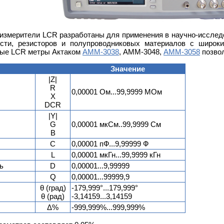
змерители LCR разработаны для применения в научно-исслед
ости, резисторов и полупроводниковых материалов с широк
овые LCR метры Актаком
АММ-3038
, АММ-3048,
АММ-3058
позво
Значение
|Z|
R
0,00001 Ом...99,9999 МОм
X
DCR
|Y|
G
0,00001 мкСм..99,9999 См
B
C
0,00001 пФ...9,99999 Ф
L
0,00001 мкГн...99,9999 кГн
ь
D
0,00001...9,99999
Q
0,00001...99999,9
θ (град)
-179,999°...179,999°
θ (рад)
-3,14159...3,14159
Δ%
-999,999%...999,999%