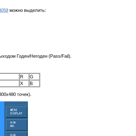
058
можно выделить:
ыходом Годен/Негоден (Pass/Fail).
R
G
X
B
00x480 точек).