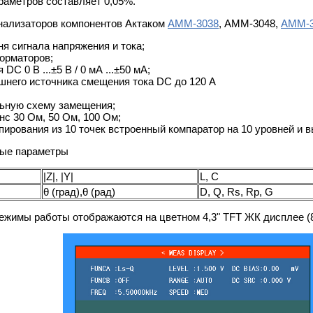
раметров составляет 0,05%.
нализаторов компонентов Актаком
АММ-3038
, АММ-3048,
АММ-3
я сигнала напряжения и тока;
орматоров;
C 0 В ...±5 В / 0 мА ...±50 мА;
него источника смещения тока DC до 120 А
ьную схему замещения;
с 30 Ом, 50 Ом, 100 Ом;
пирования из 10 точек встроенный компаратор на 10 уровней и в
мые параметры
|Z|, |Y|
L, C
θ (град),θ (рад)
D, Q, Rs, Rp, G
ежимы работы отображаются на цветном 4,3" TFT ЖК дисплее (8