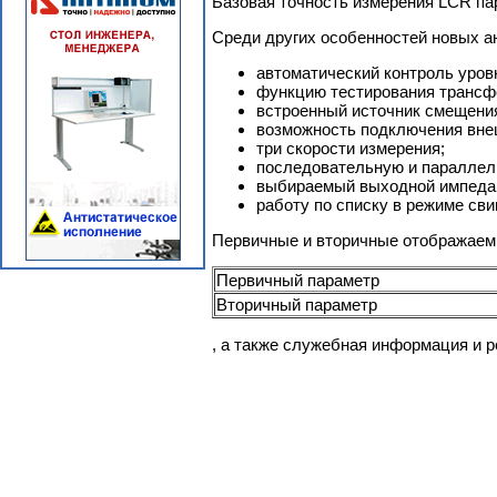
Базовая точность измерения LCR па
Среди других особенностей новых а
автоматический контроль уровн
функцию тестирования трансф
встроенный источник смещения D
возможность подключения внеш
три скорости измерения;
последовательную и параллел
выбираемый выходной импедан
работу по списку в режиме сви
Первичные и вторичные отображае
Первичный параметр
Вторичный параметр
, а также служебная информация и р