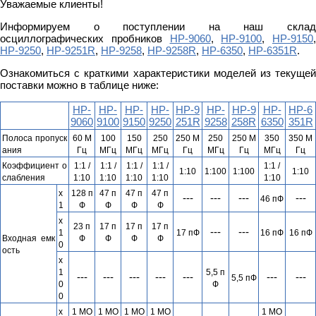
Уважаемые клиенты!
Информируем о поступлении на наш склад
осциллографических пробников
HP-9060
,
HP-9100
,
HP-9150
,
HP-9250
,
HP-9251R
,
HP-9258
,
HP-9258R
,
HP-6350
,
HP-6351R
.
Ознакомиться с краткими характеристики моделей из текущей
поставки можно в таблице ниже:
HP-
HP-
HP-
HP-
HP-9
HP-
HP-9
HP-
HP-6
9060
9100
9150
9250
251R
9258
258R
6350
351R
Полоса пропуск
60
М
1
00
1
50
2
5
0
2
5
0
М
2
5
0
2
5
0
М
3
50
3
50 М
ания
Гц
МГц
МГц
МГц
Гц
МГц
Гц
МГц
Гц
Коэффициент о
1
:1 /
1
:1 /
1
:1 /
1
:1 /
1
:1 /
1:10
1:100
1:100
1:10
слабления
1:10
1:10
1:10
1:10
1:10
x
1
28 п
47 п
47 п
47 п
---
---
---
---
46 пФ
1
Ф
Ф
Ф
Ф
x
23 п
17 п
17 п
17 п
---
---
1
17 пФ
16 пФ
16 пФ
Входная емк
Ф
Ф
Ф
Ф
0
ость
x
1
5,5 п
---
---
---
---
---
---
---
5,5 пФ
0
Ф
0
x
1 МО
1 МО
1 МО
1 МО
1 МО