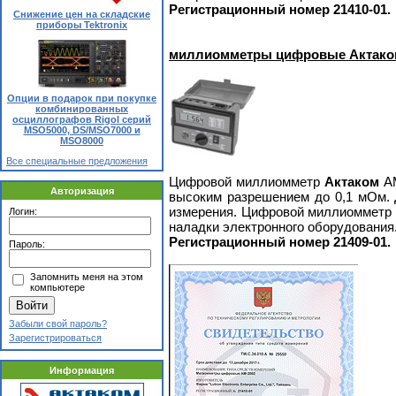
Р
егистрационный номер 21410-01.
Снижение цен на складские
приборы Tektronix
миллиомметры цифровые Актак
Опции в подарок при покупке
комбинированных
осциллографов Rigol серий
MSO5000, DS/MSO7000 и
MSO8000
Все специальные предложения
Цифровой миллиомметр
Актаком
А
Авторизация
высоким разрешением до 0,1 мОм. 
измерения. Цифровой миллиомметр
Логин:
наладки электронного оборудования
Регистрационный номер 21409-01.
Пароль:
Запомнить меня на этом
компьютере
Забыли свой пароль?
Зарегистрироваться
Информация