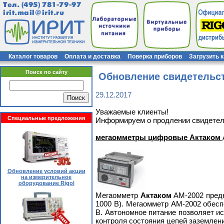
Тел.
(495) 781-79-97
irit.mail@irit.ru
Каталог товаров
Оплата и доставка
Поверка приборов
Загрузить 
Поиск по сайту
Обновление свидетельст
29.12.2017
Уважаемые клиенты!
Специальные предложения
Информируем о продлении свидетель
мегаомметры цифровые Актаком
Обновление условий акции
на измерительное
оборудование Rigol
Мегаомметр
Актаком
АМ-2002 предн
1000 В). Мегаомметр АМ-2002 обесп
В. Автономное питание позволяет и
контроля состояния цепей заземлен