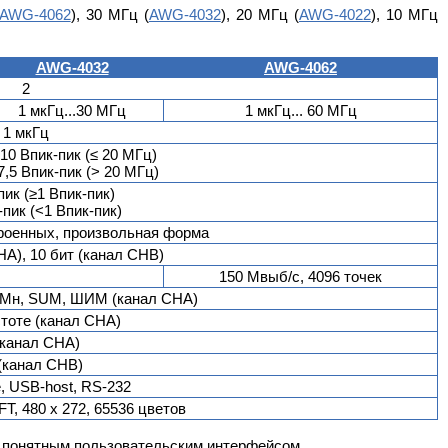
AWG-4062
), 30 МГц (
AWG-4032
), 20 МГц (
AWG-4022
), 10 МГц
AWG-4032
AWG-4062
2
1 мкГц...30 МГц
1 мкГц... 60 МГц
1 мкГц
-10 Впик-пик (≤ 20 МГц)
7,5 Впик-пик (> 20 МГц)
пик (≥1 Впик-пик)
-пик (<1 Впик-пик)
троенных, произвольная форма
HA), 10 бит (канал CHB)
150 Мвыб/с, 4096 точек
ФМн, SUM, ШИМ (канал CHA)
стоте (канал CHA)
(канал CHA)
(канал CHB)
, USB-host, RS-232
FT, 480 х 272, 65536 цветов
о понятным пользовательским интерфейсом