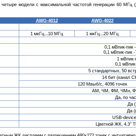
 четыре модели с максимальной частотой генерации 60 МГц (
AWG-4012
AWG-4022
1 мкГц...10 МГц
1 мкГц...20 МГц
0,1 мВпик-пик 
0,1 мВпик-пик -
1 мВпик-
0,1 мВпик
5 стандартных, 50 вс
14 бит (канал C
120 Мвыб/с, 4096 точек
АМ, ЧМ, ФМ, ЧМн, 
Да, по ча
Да 
Да (
USB-device
Цветной ЖК, 4.3" T
етным ЖК дисплеем с разрешением 480х272 точек с интуитивн