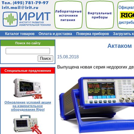
Тел.
(495) 781-79-97
irit.mail@irit.ru
Каталог товаров
Оплата и доставка
Поверка приборов
Загрузить 
Поиск по сайту
Актаком
15.08.2018
Выпущена новая серия недорогих дв
Специальные предложения
Обновление условий акции
на измерительное
оборудование Rigol