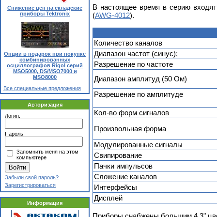
В настоящее время в серию входят
Снижение цен на складские
приборы Tektronix
(
AWG-4012
).
Количество каналов
Диапазон частот (синус);
Опции в подарок при покупке
комбинированных
Разрешение по частоте
осциллографов Rigol серий
MSO5000, DS/MSO7000 и
MSO8000
Диапазон амплитуд (50 Ом)
Все специальные предложения
Разрешение по амплитуде
Авторизация
Кол-во форм сигналов
Логин:
Произвольная форма
Пароль:
Модулированные сигналы
Запомнить меня на этом
Свипирование
компьютере
Пачки импульсов
Сложение каналов
Забыли свой пароль?
Зарегистрироваться
Интерфейсы
Дисплей
Информация
Приборы снабжены большим 4,3" цв