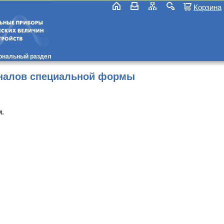
Корзина
ональный раздел
гналов специальной формы
м.