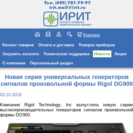
Тел.
(495) 781-79-97
irit.mail@irit.ru
Корзина
Каталог товаров
Оплата и доставка
Поверка приборов
Загрузить каталоги
Техническая поддержка
Новости
Акции
О компании
Персональный раздел
Новая серия универсальных генераторов
сигналов произвольной формы Rigol DG900
03.10.2018
Компания Rigol Technology, Inc выпустила новую серию
высокопроизводительных генераторов сигналов произвольной
формы DG900.