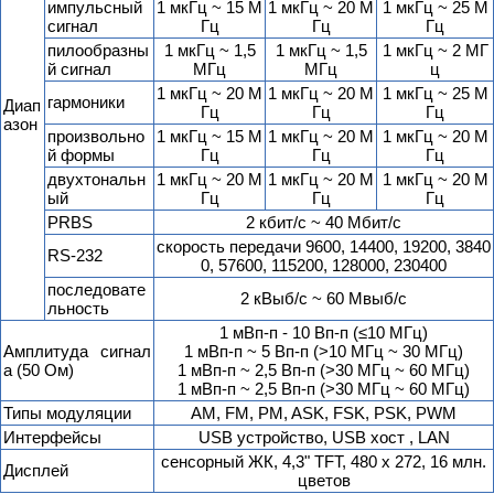
импульсный
1 мкГц ~ 15 М
1 мкГц ~ 20 М
1 мкГц ~ 25 М
сигнал
Гц
Гц
Гц
пилообразны
1 мкГц ~ 1,5
1 мкГц ~ 1,5
1 мкГц ~ 2 МГ
й сигнал
МГц
МГц
ц
1 мкГц ~ 20 М
1 мкГц ~ 20 М
1 мкГц ~ 25 М
гармоники
Диап
Гц
Гц
Гц
азон
произвольно
1 мкГц ~ 15 М
1 мкГц ~ 20 М
1 мкГц ~ 20 М
й формы
Гц
Гц
Гц
двухтональн
1 мкГц ~ 20 М
1 мкГц ~ 20 М
1 мкГц ~ 20 М
ый
Гц
Гц
Гц
PRBS
2 кбит/с ~ 40 Мбит/с
скорость передачи 9600, 14400, 19200, 3840
RS-232
0, 57600, 115200, 128000, 230400
последовате
2 кВыб/с ~ 60 Мвыб/с
льность
1 мВп-п - 10 Вп-п (≤10 МГц)
Амплитуда сигнал
1 мВп-п ~ 5 Вп-п (>10 МГц ~ 30 МГц)
а (50 Ом)
1 мВп-п ~ 2,5 Вп-п (>30 МГц ~ 60 МГц)
1 мВп-п ~ 2,5 Вп-п (>30 МГц ~ 60 МГц)
Типы модуляции
AM, FM, PM, ASK, FSK, PSK, PWM
Интерфейсы
USB устройство, USB хост , LAN
сенсорный ЖК, 4,3" TFT, 480 х 272, 16 млн.
Дисплей
цветов