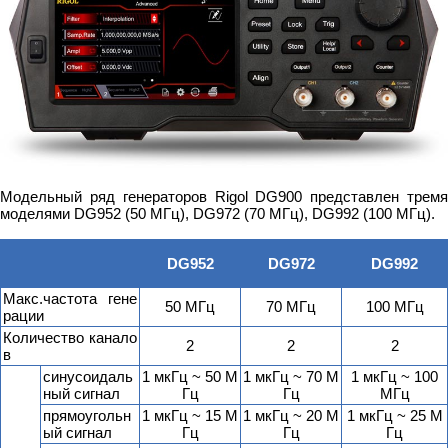
Модельный ряд генераторов Rigol DG900 представлен тремя
моделями DG952 (50 МГц), DG972 (70 МГц), DG992 (100 МГц).
DG952
DG972
DG992
Макс.частота гене
50 МГц
70 МГц
100 МГц
рации
Количество канало
2
2
2
в
синусоидаль
1 мкГц ~ 50 М
1 мкГц ~ 70 М
1 мкГц ~ 100
ный сигнал
Гц
Гц
МГц
прямоугольн
1 мкГц ~ 15 М
1 мкГц ~ 20 М
1 мкГц ~ 25 М
ый сигнал
Гц
Гц
Гц