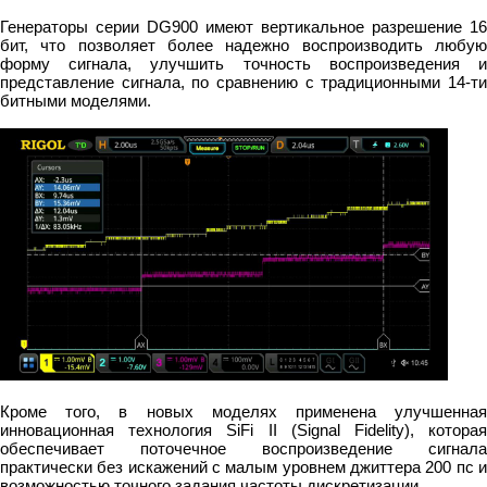
Генераторы серии DG900 имеют вертикальное разрешение 16
бит, что позволяет более надежно воспроизводить любую
форму сигнала, улучшить точность воспроизведения и
представление сигнала, по сравнению с традиционными 14-ти
битными моделями.
Кроме того, в новых моделях применена улучшенная
инновационная технология SiFi II (Signal Fidelity), которая
обеспечивает поточечное воспроизведение сигнала
практически без искажений с малым уровнем джиттера 200 пс и
возможностью точного задания частоты дискретизации.