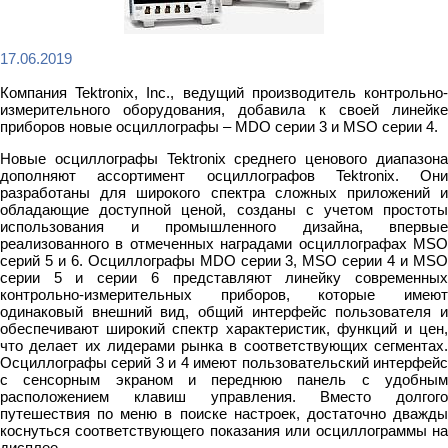
17.06.2019
Компания Tektronix, Inc., ведущий производитель контрольно-
измерительного оборудования, добавила к своей линейке
приборов новые осциллографы – MDO серии 3 и MSO серии 4.
Новые осциллографы Tektronix среднего ценового диапазона
дополняют ассортимент осциллографов Tektronix. Они
разработаны для широкого спектра сложных приложений и
обладающие доступной ценой, созданы с учетом простоты
использования и промышленного дизайна, впервые
реализованного в отмеченных наградами осциллографах MSO
серий 5 и 6. Осциллографы MDO серии 3, MSO серии 4 и MSO
серии 5 и серии 6 представляют линейку современных
контрольно-измерительных приборов, которые имеют
одинаковый внешний вид, общий интерфейс пользователя и
обеспечивают широкий спектр характеристик, функций и цен,
что делает их лидерами рынка в соответствующих сегментах.
Осциллографы серий 3 и 4 имеют пользовательский интерфейс
с сенсорным экраном и переднюю панель с удобным
расположением клавиш управления. Вместо долгого
путешествия по меню в поиске настроек, достаточно дважды
коснуться соответствующего показания или осциллограммы на
дисплее.