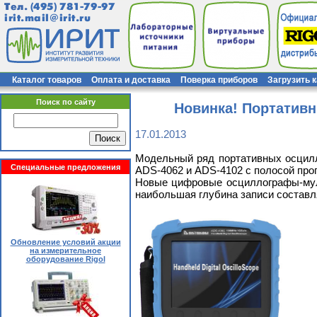
Тел.
(495) 781-79-97
irit.mail@irit.ru
Каталог товаров
Оплата и доставка
Поверка приборов
Загрузить 
Поиск по сайту
Новинка! Портативн
17.01.2013
Модельный ряд портативных осцилл
Специальные предложения
ADS-4062 и ADS-4102 с полосой про
Новые цифровые осциллографы-муль
наибольшая глубина записи составл
Обновление условий акции
на измерительное
оборудование Rigol