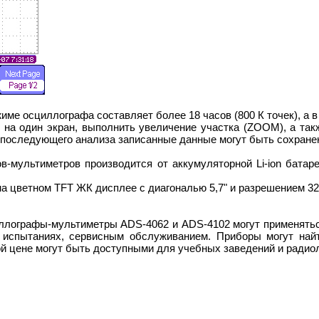
име осциллографа составляет более 18 часов (800 К точек), а в
на один экран, выполнить увеличение участка (ZOOM), а так
 последующего анализа записанные данные могут быть сохране
в-мультиметров производится от аккумуляторной Li-ion батар
 цветном TFT ЖК дисплее с диагональю 5,7" и разрешением 3
лографы-мультиметры ADS-4062 и ADS-4102 могут применятьс
испытаниях, сервисным обслуживанием. Приборы могут найт
ой цене могут быть доступными для учебных заведений и радио