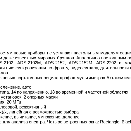
стям новые приборы не уступают настольным моделям осцилло
 даже известных мировых брэндов. Аналогично настольным о
S-2102, ADS-2102M, ADS-2152, ADS-2152M, ADS-2202 в м
и них: синхронизация по фронту, видеосигналу, длительности 
лов.
, в новых портативных осциллографах-мультиметрах Актаком и
 слежение. авто
типа. 14 по напряжению, 18 во временной и частотной областях
 установок, 2 опорных маски
ия: 20 МГц
олосовой, режективный
x)/x, линейная с возможностью выбора
жение, вычитание, умножение, деление
для анализа спектра. Четыре встроенных окна: Rectangle, Blac