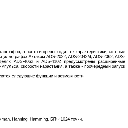
графов, а часто и превосходят те характеристики, которые
сциллографах Актаком ADS-2022, ADS-2042M, ADS-2062, ADS-
оделях ADS-4062 и ADS-4102 предусмотрены расширенные
импульса, скорости нарастания, а также - поочередный запуск
меются следующие функции и возможности:
kman, Hanning, Hamming. БПФ 1024 точки.