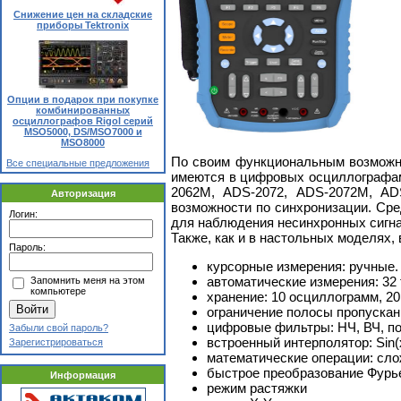
Снижение цен на складские
приборы Tektronix
Опции в подарок при покупке
комбинированных
осциллографов Rigol серий
MSO5000, DS/MSO7000 и
MSO8000
По своим функциональным возможно
Все специальные предложения
имеются в цифровых осциллографам
2062M, ADS-2072, ADS-2072M, AD
Авторизация
возможности по синхронизации. Сред
Логин:
для наблюдения несинхронных сигна
Также, как и в настольных моделях
Пароль:
курсорные измерения: ручные.
автоматические измерения: 32 
Запомнить меня на этом
компьютере
хранение: 10 осциллограмм, 20
ограничение полосы пропускан
цифровые фильтры: НЧ, ВЧ, п
Забыли свой пароль?
встроенный интерполятор: Sin(
Зарегистрироваться
математические операции: сло
быстрое преобразование Фурье 
Информация
режим растяжки