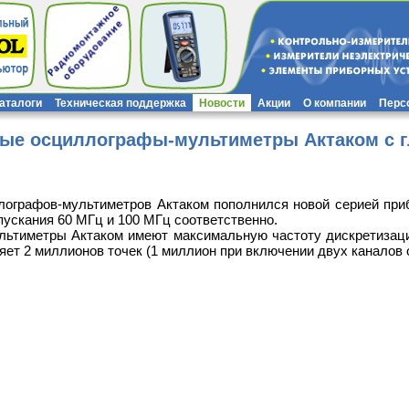
каталоги
Техническая поддержка
Новости
Акции
О компании
Перс
ые осциллографы-мультиметры Актаком с г
ографов-мультиметров Актаком пополнился новой серией при
пускания 60 МГц и 100 МГц соответственно.
тиметры Актаком имеют максимальную частоту дискретизации 
яет 2 миллионов точек (1 миллион при включении двух каналов 