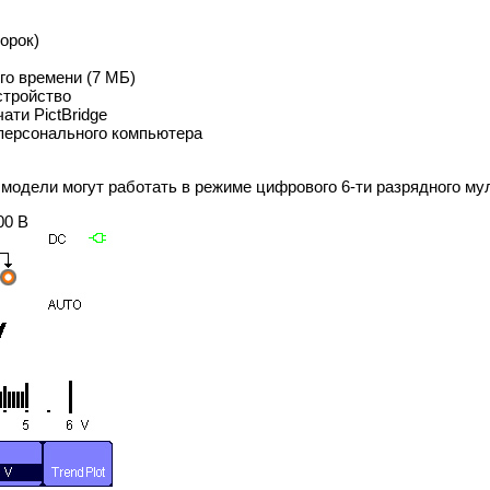
орок)
го времени (7 МБ)
стройство
ати PictBridge
персонального компьютера
модели могут работать в режиме цифрового 6-ти разрядного му
00 В