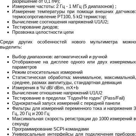
разрешение от 0,1 пФ);
Измерение частоты: 2 Гц - 1 МГц (5 диапазонов) ;
Измерение температуры при помощи внешних датчиков:
термосопротивление PT100, 5 kΩ термистор;
Вычисление соотношения напряжений U1/U2;
Тестирование диодов;
Прозвонка целостности цепи
Среди других особенностей нового мультиметра можно
выделить:
Выбор диапазонов: автоматический и ручной
Отображение на дисплее одного или двух измеряемых
параметров
Режим относительных измерений
Статистическая обработка: минимальное, максимальной,
среднее, размах амплитуды, стандартная девиация
Измерения в %/ dB/ dBm, mX+b
Вычисление отношение напряжений U1/U2
Тестирование в пределах "Годен/Не годен" (Pass/Fail)
Однократный запуск измерений с передней панели
Фильтры для измерений переменного тока и напряжения 3
Гц, 20 Гц и 200 Гц
Максимальная скорость регистрации до 1000 измерений в
секунду
Программирование SCPI-командами
Универсальные интерфейсы для подключения приборов: