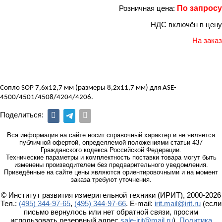
Розничная цена:
По запросу
НДС включён в цену
На заказ
Сопло
SOP
7,6
x
12,7 мм (размеры 8,2х11,7 мм) для
ASE
-
4500/4501/4508/4204/4206.
Поделиться:
Вся информация на сайте носит справочный характер и не является
публичной офертой, определяемой положениями статьи 437
Гражданского кодекса Российской Федерации.
Технические параметры и комплектность поставки товара могут быть
изменены производителем без предварительного уведомления.
Приведённые на сайте цены являются ориентировочными и на момент
заказа требуют уточнения.
© Институт развития измерительной техники (ИРИТ), 2000-2026
Тел.:
(495) 344-97-65
,
(495) 344-97-66
. E-mail:
irit.mail@irit.ru
(если
письмо вернулось или нет обратной связи, просим
использовать резервный адрес
sale-irit@mail.ru
).
Политика