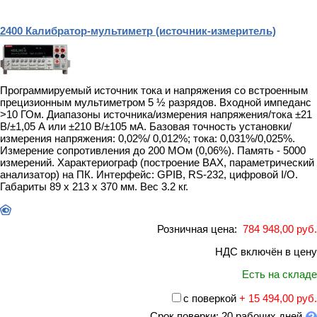
2400 Калибратор-мультиметр (источник-измеритель)
Программируемый источник тока и напряжения со встроенным
прецизионным мультиметром 5 ½ разрядов. Входной импеданс
>10 ГОм. Диапазоны источника/измерения напряжения/тока ±21
В/±1,05 А или ±210 В/±105 мА. Базовая точность установки/
измерения напряжения: 0,02%/ 0,012%; тока: 0,031%/0,025%.
Измерение сопротивления до 200 МОм (0,06%). Память - 5000
измерений. Характериограф (построение ВАХ, параметрический
анализатор) на ПК. Интерфейс: GPIB, RS-232, цифровой I/O.
Габариты 89 х 213 х 370 мм. Вес 3.2 кг.
Розничная цена:
784 948,00 руб.
НДС включён в цену
Есть на складе
с поверкой
+ 15 494,00 руб.
Срок поверки: 20 рабочих дней