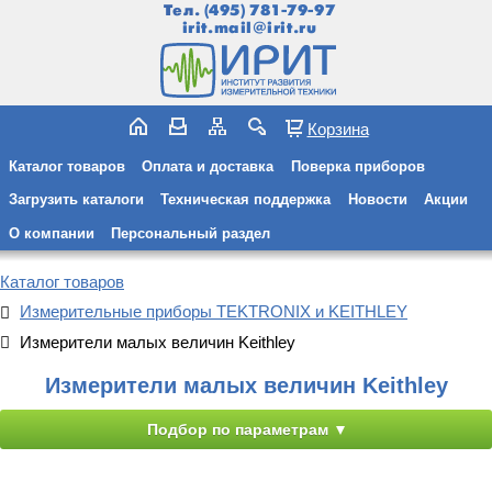
Тел.
(495) 781-79-97
irit.mail@irit.ru
Корзина
Каталог товаров
Оплата и доставка
Поверка приборов
Загрузить каталоги
Техническая поддержка
Новости
Акции
О компании
Персональный раздел
Каталог товаров
Измерительные приборы TEKTRONIX и KEITHLEY
Измерители малых величин Keithley
Измерители малых величин Keithley
Подбор по параметрам