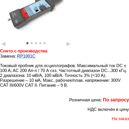
•
•
•
•
•
◄
►
Снято с производства
Замена:
RP1001C
Токовый пробник для осциллографов. Максимальный ток DC ±
100 A; AC 200 Ап-п / 70 А скз. Частотный диапазон DC...300 кГц.
2 диапазона: 10 мВ/А, 100 мВ/А. Точность 3% (<10 A).
Разрешение – 10 мА. Макс. рабочее/плав. напряжение: 300V
CAT III/600V CAT II. Питание – 9 В.
Розничная цена:
По запросу
НДС включён в цену
На заказ