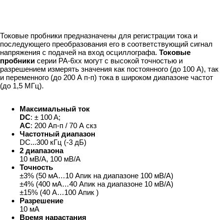
Токовые пробники предназначены для регистрации тока и
последующего преобразования его в соответствующий сигнал
напряжения с подачей на вход осциллографа.
Токовые
пробники
серии PA-6xx могут с высокой точностью и
разрешением измерять значения как постоянного (до 100 А), так
и переменного (до 200 А п-п) тока в широком диапазоне частот
(до 1,5 МГц).
Максимальный ток
DC
: ± 100 A;
AC
: 200 Ап-п / 70 А скз
Частотный диапазон
DC...300 кГц (-3 дБ)
2 диапазона
10 мВ/А, 100 мВ/А
Точность
±3% (50 мА…10 Aпик на диапазоне 100 мВ/А)
±4% (400 мА…40 Aпик на диапазоне 10 мВ/А)
±15% (40 А…100 Aпик )
Разрешение
10 мА
Время нарастания