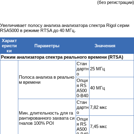
(без регистрации)
Увеличивает полосу анализа анализатора спектра Rigol серии
RSA5000 в режиме RTSA до 40 МГц.
Характ
еристи
Параметры
Значения
ки
Режим анализатора спектра реального времени (RTSA)
Стан
дартн
25 МГц
о
Полоса анализа в реально
Опци
м времени
я RS
40 МГц
A500
0-B40
Стан
дартн
7,82 мкс
о
Мин. длительность для га
рантированного захвата си
Опци
гналов 100% POI
я RS
7,45 мкс
A500