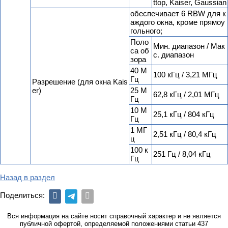
ttop, Kaiser, Gaussian
обеспечивает 6 RBW для к
аждого окна, кроме прямоу
гольного;
Поло
Мин. диапазон / Мак
са об
с. диапазон
зора
40 М
100 кГц / 3,21 МГц
Гц
Разрешение (для окна Kais
er)
25 М
62,8 кГц / 2,01 МГц
Гц
10 М
25,1 кГц / 804 кГц
Гц
1 МГ
2,51 кГц / 80,4 кГц
ц
100 к
251 Гц / 8,04 кГц
Гц
Назад в раздел
Поделиться:
Вся информация на сайте носит справочный характер и не является
публичной офертой, определяемой положениями статьи 437