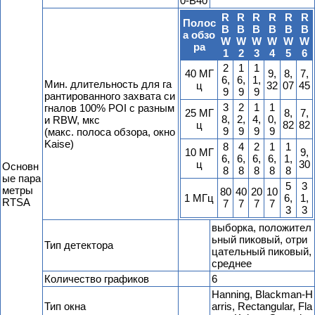
0-B40
R
R
R
R
R
R
Полос
B
B
B
B
B
B
а обзо
W
W
W
W
W
W
ра
1
2
3
4
5
6
2
1
1
40 МГ
9,
8,
7,
6,
6,
1,
Мин. длительность для га
ц
32
07
45
9
9
9
рантированного захвата си
3
2
1
1
гналов 100% POI с разным
25 МГ
8,
7,
8,
2,
4,
0,
и RBW, мкс
ц
82
82
9
9
9
9
(макс. полоса обзора, окно
Kaise)
8
4
2
1
1
10 МГ
9,
6,
6,
6,
6,
1,
ц
30
Основн
8
8
8
8
8
ые пара
5
3
метры
80
40
20
10
1 МГц
6,
1,
RTSA
7
7
7
7
3
3
выборка, положител
ьный пиковый, отри
Тип детектора
цательный пиковый,
среднее
Количество графиков
6
Hanning, Blackman-H
Тип окна
arris, Rectangular, Fla