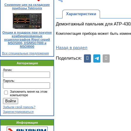
Снижение цен на складские
приборы Tektronix
Характеристики
Демонтажный паяльник для АТР-4302
Опции в подарок при покупке
Комплектация прибора может быть измен
комбинированных
осциллографов Rigol серий
MSO5000, DS/MSO7000 и
MSO8000
Назад в раздел
Все специальные предложения
Поделиться:
Авторизация
Логин:
Пароль:
Запомнить меня на этом
компьютере
Забыли свой пароль?
Зарегистрироваться
Информация