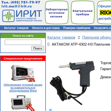
Тел.
(495) 781-79-97
irit.mail@irit.ru
Каталог товаров
Оплата и доставка
Поверка приборов
Загрузить 
Поиск по сайту
Каталог товаров
Паяльное обор
АКТАКОМ АТР-4302-Н3 Паяльник
Специальные предложения
Торго
Гаран
Демон
Обновление условий акции
на измерительное
оборудование Rigol