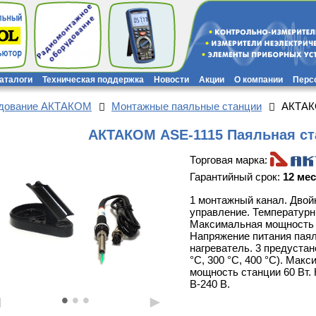
каталоги
Техническая поддержка
Новости
Акции
О компании
Перс
удование АКТАКОМ
Монтажные паяльные станции
АКТАК
АКТАКОМ ASE-1115 Паяльная ст
Торговая марка:
Гарантийный срок:
12 ме
1 монтажный канал. Двой
управление. Температурн
Максимальная мощность п
Напряжение питания паял
нагреватель. 3 предуста
°С, 300 °С, 400 °С). Мак
мощность станции 60 Вт.
В-240 В.
•
•
•
◄
►