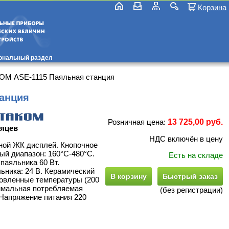
Корзина
ональный раздел
ОМ ASE-1115 Паяльная станция
анция
Розничная цена:
13 725,00 руб.
сяцев
НДС включён в цену
ной ЖК дисплей. Кнопочное
ый диапазон: 160°C-480°C.
Есть на складе
аяльника 60 Вт.
ьника: 24 В. Керамический
В корзину
Быстрый заказ
новленные температуры (200
симальная потребляемая
(без регистрации)
 Напряжение питания 220