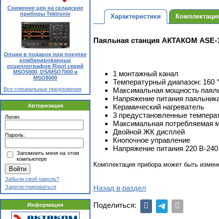
Снижение цен на складские
приборы Tektronix
Характеристики
Комплектаци
Паяльная станция АКТАКОМ ASE-
Опции в подарок при покупке
комбинированных
осциллографов Rigol серий
MSO5000, DS/MSO7000 и
1 монтажный канал
MSO8000
Температурный диапазон: 160 °
Максимальная мощность паяль
Все специальные предложения
Напряжение питания паяльника
Керамический нагреватель
Авторизация
3 предустановленные температу
Логин:
Максимальная потребляемая м
Двойной ЖК дисплей
Пароль:
Кнопочное управление
Напряжение питания 220 В-240
Запомнить меня на этом
компьютере
Комплектация прибора может быть измен
Забыли свой пароль?
Назад в раздел
Зарегистрироваться
Поделиться:
Информация