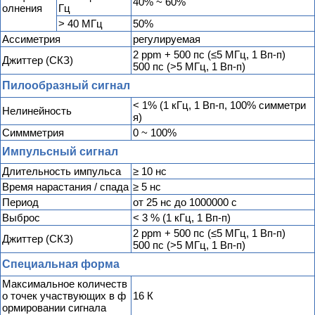
40% ~ 60%
олнения
Гц
> 40 MГц
50%
Ассиметрия
регулируемая
2 ppm + 500 пс (≤5 МГц, 1 Вп-п)
Джиттер (СКЗ)
500 пс (>5 МГц, 1 Вп-п)
Пилообразный сигнал
< 1% (1 кГц, 1 Вп-п, 100% симметри
Нелинейность
я)
Симмметрия
0 ~ 100%
Импульсный сигнал
Длительность импульса
≥ 10 нс
Время нарастания / спада
≥ 5 нс
Период
от 25 нс до 1000000 с
Выброс
< 3 % (1 кГц, 1 Вп-п)
2 ppm + 500 пс (≤5 МГц, 1 Вп-п)
Джиттер (СКЗ)
500 пс (>5 МГц, 1 Вп-п)
Специальная форма
Максимальное количеств
о точек участвующих в ф
16 К
ормировании сигнала