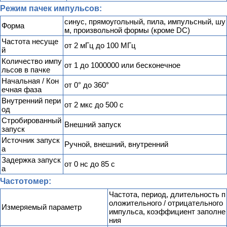
Режим пачек импульсов:
синус, прямоугольный, пила, импульсный, шу
Форма
м, произвольной формы (кроме DC)
Частота несуще
от 2 мГц до 100 МГц
й
Количество импу
от 1 до 1000000 или бесконечное
льсов в пачке
Начальная / Кон
от 0° до 360°
ечная фаза
Внутренний пери
от 2 мкс до 500 с
од
Стробированный
Внешний запуск
запуск
Источник запуск
Ручной, внешний, внутренний
а
Задержка запуск
от 0 нс до 85 с
а
Частотомер:
Частота, период, длительность п
оложительного / отрицательного
Измеряемый параметр
импульса, коэффициент заполне
ния