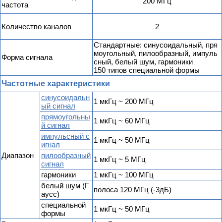
200 МГц
частота
Количество каналов
2
Стандартные: синусоидальный, пря
моугольный, пилообразный, импуль
Форма сигнала
сный, белый шум, гармоники
150 типов специальной формы
Частотные характеристики
синусоидальн
1 мкГц ~ 200 МГц
ый сигнал
прямоугольны
1 мкГц ~ 60 МГц
й сигнал
импульсный с
1 мкГц ~ 50 МГц
игнал
Диапазон
пилообразный
1 мкГц ~ 5 МГц
сигнал
гармоники
1 мкГц ~ 100 МГц
белый шум (Г
полоса 120 МГц (-3дБ)
аусс)
специальной
1 мкГц ~ 50 МГц
формы