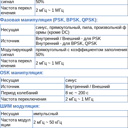
сигнал
50%
Частота перекл
2 мГц ~ 1 МГц
ючения
Фазовая манипуляция (PSK, BPSK, QPSK):
синус, прямоугольный, пила, произвольной ф
Несущая
ормы (кроме DC)
Внутренний / Внешний - для PSK
Источник
Внутренний - для BPSK, QPSK
Модулирующий
прямоугольный с коэффициентом заполнения
сигнал
50%
Частота перекл
2 мГц ~ 1 МГц
ючения
OSK манипуляция:
Несущая
синус
Источник
Внутренний / Внешний
Период колебаний
8 нс ~ 200 с
Частота переключения
2 мГц ~ 1 МГц
ШИМ модуляция:
Несущая
импульсный
Частота модул
2 мГц ~ 50 кГц
яции