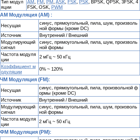
Тип модул
AM
,
FM
,
PM
,
ASK
,
FSK
,
PSK
, BPSK, QPSK, 3FSK, 4
яции
FSK, OSK,
PWM
AM Модуляция (AM) :
синус, прямоугольный, пила, шум, произволь
Несущая
ной формы (кроме DC)
Источник
Внутренний / Внешний
Модулирующий
синус, прямоугольный, пила, шум, произволь
сигнал
ной формы
Частота модуля
2 мГц ~ 50 кГц
ции
Коэффициент м
0% ~ 120%
одуляции
ЧМ Модуляция (FM):
синус, прямоугольный, пила, произвольной ф
Несущая
ормы (кроме DC)
Источник
Внутренний / Внешний
Модулирующий
синус, прямоугольный, пила, шум, произволь
сигнал
ной формы
Частота модуля
2 мГц ~ 50 кГц
ции
ФМ Модуляция (PM):