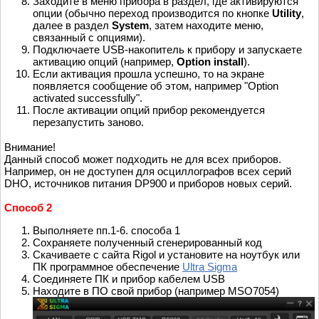
Заходите в меню прибора в раздел, где активируются
опции (обычно переход производится по кнопке
Utility
,
далее в раздел
System
, затем находите меню,
связанный с опциями).
Подключаете USB-накопитель к прибору и запускаете
активацию опций (например,
Option install
).
Если активация прошла успешно, то на экране
появляется сообщение об этом, например "Option
activated successfully".
После активации опций прибор рекомендуется
перезапустить заново.
Внимание!
Данный способ может подходить не для всех приборов.
Например, он не доступен для осциллографов всех серий
DHO, источников питания DP900 и приборов новых серий.
Способ 2
Выполняете пп.1-6. способа 1
Сохраняете полученный сгенерированный код
Скачиваете с сайта Rigol и установите на ноутбук или
ПК программное обеспечение
Ultra Sigma
Соединяете ПК и прибор кабелем USB
Находите в ПО свой прибор (например MSO7054)