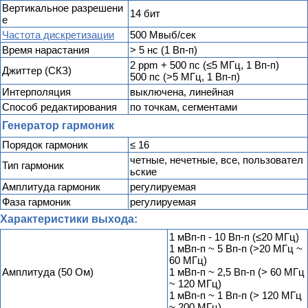
Вертикальное разрешени
14 бит
е
Частота дискретизации
500 Мвыб/сек
Время нарастания
> 5 нс (1 Вп-п)
2 ppm + 500 пс (≤5 МГц, 1 Вп-п)
Джиттер (СКЗ)
500 пс (>5 МГц, 1 Вп-п)
Интерполяция
выключена, линейная
Способ редактирования
по точкам, сегментами
Генератор гармоник
Порядок гармоник
≤ 16
четные, нечетные, все, пользовател
Тип гармоник
ьские
Амплитуда гармоник
регулируемая
Фаза гармоник
регулируемая
Характеристики выхода:
1 мВп-п - 10 Вп-п (≤20 МГц)
1 мВп-п ~ 5 Вп-п (>20 МГц ~
60 МГц)
Амплитуда (50 Ом)
1 мВп-п ~ 2,5 Вп-п (> 60 МГц
~ 120 МГц)
1 мВп-п ~ 1 Вп-п (> 120 МГц
~ 200 МГц)