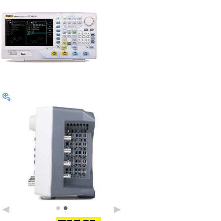
•
•
◄
►