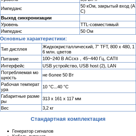
50 кОм, закрытый вход (A
Импеданс
C)
Выход синхронизации
Уровень
TTL-совместимый
Импеданс
50 Ом
Основные характеристики:
Жидкокристаллический, 7" TFT, 800 х 480, 1
Тип дисплея
6 млн. цветов
100~240 В АСскз，45~440 Гц, CATII
Питание
Интерфейс
USB устройство, USB host (2), LAN
Потребляемая мо
не более 50 Вт
щность
Рабочая температ
10 °C...40 °C
ура
Габаритные разме
313 х 161 х 117 мм
ры
Вес
3,2 кг
Стандартная комплектация
Генератор сигналов