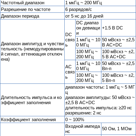
Частотный диапазон
1 мкГц ~ 200 МГц
Разрешение по частоте
6 разрядов/с
Диапазон периода
от 5 нс до 16 дней
DC диапаз
он девиаци
+1.5 В DC
и
DC
связ
1 мкГц ~ 10
50 мВскз ~ ±2,5
Диапазон амплитуд и чувстви
ь
0 МГц
В AC+DC
тельность (немодулированны
100 МГц ~
100 мВскз ~ ±2,
й сигнал, аттенюация отключ
200 МГц
5 В AC+DC
ена)
1 мкГц ~ 10
50 мВскз ~ ±2,5
AC
0 МГц
Вп-п
связ
100 МГц ~
100 мВскз ~ ±2,
ь
200 МГц
5 Вп-п
диапазон частоты: 1 мкГц ~ 5 МГ
ц
Длительность импульса и ко
диапазон амплитуды: 50 мВскз ~
эффициент заполнения
±2,5 В AC+DC
длительность импульса: ≥20 нс
разрешение: 2 нс
Коэффициент заполнения
0 ~ 100%
Входной импеда
50 Ом, 1 МОм
нс