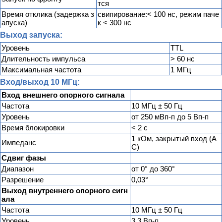
тся
Время отклика (задержка з
свипирование:< 100 нс, режим паче
апуска)
к < 300 нс
Выход запуска:
Уровень
TTL
Длительность импульса
> 60 нс
Максимальная частота
1 МГц
Вход/выход 10 МГц:
Вход внешнего опорного сигнала
Частота
10 МГц ± 50 Гц
Уровень
от 250 мВп-п до 5 Вп-п
Время блокировки
< 2 c
1 кОм, закрытый вход (A
Импеданс
C)
Сдвиг фазы
Диапазон
от 0° до 360°
Разрешение
0,03°
Выход внутреннего опорного сигн
ала
Частота
10 МГц ± 50 Гц
Уровень
3,3 Вп-п