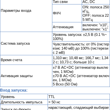
Тип свяи
AC, DC
ON: полоса 250
Параметры входа
кГц,
ФНЧ
OFF: полоса 22
5 МГц
включен: "х10",
Аттенюация
выключен: "х1"
Уровень запуска: ±2,5 В (0.1 %~
100%)
Система запуска
Чувствительность: от 0% (гистер
езис 140 мВ) до 100% (гистерези
с 2 мВ)
1,310 мс; 10,48 мс; 166,7 мс; 1,34
Время счета
2 с; 10,73 с; больше 10 с
±7 В AC+DC (аттенюатор выклю
чен, 1 МОм)
Активация защиты
±70 В AC+DC (аттенюатор включ
ен, 1 МОм)
5 Вскз (50 Ом)
Вход запуска:
Уровень
TTL
Длительность импульса
> 50 нс
нарастающий, спадающий выбирае
Запуск по фронту