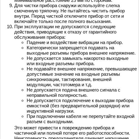
Минимальное расстояние 25 мм по сторонам.
Для чистки прибора снаружи используйте слегка
смоченную тряпочку. Не пытайтесь чистить прибор
внутри. Перед чисткой отключите прибор от сети и
включайте только после полного высыхания.
При эксплуатации не допускаются следующие
действия, приводящие к отказу от гарантийного
обслуживания прибора:
Падение и воздействие вибрации на прибор.
Категорически запрещается подавать на
выходные разъемы прибора внешнее напряжение.
Не допускается замыкать накоротко выходные
или входные разъемы прибора.
Не подавайте внешнее напряжение, превышающее
допустимые значение на входные разъемы
синхронизации, тактирования, внешней
модуляции, частотомера и т.д.
Не допускается подача внешнего сигнала с
неправильной полярностью.
Не допускается подключение к выходам прибора
емкостной (без предварительной разрядки) или
индуктивной нагрузки.
При подключении кабеля не перепутайте входной
разъем с выходными.
Это может привести к повреждению прибора и
частичной или полной потере его работоспособности.
Неисправность предохранителя означает нарушение