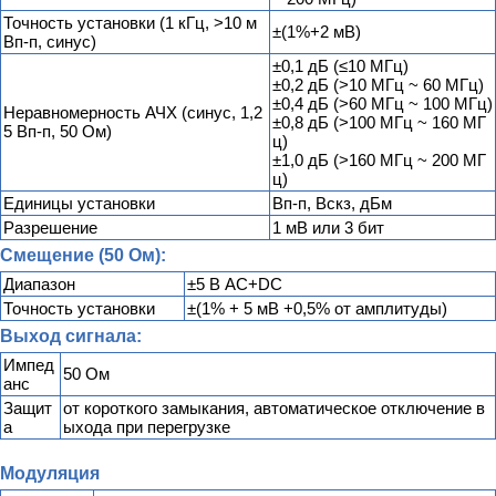
Точность установки (1 кГц, >10 м
±(1%+2 мВ)
Вп-п, синус)
±0,1 дБ (≤10 МГц)
±0,2 дБ (>10 МГц ~ 60 МГц)
±0,4 дБ (>60 МГц ~ 100 МГц)
Неравномерность АЧХ (синус, 1,2
±0,8 дБ (>100 МГц ~ 160 МГ
5 Вп-п, 50 Ом)
ц)
±1,0 дБ (>160 МГц ~ 200 МГ
ц)
Единицы установки
Вп-п, Вскз, дБм
Разрешение
1 мВ или 3 бит
Смещение (50 Ом):
Диапазон
±5 В АС+DC
Точность установки
±(1% + 5 мВ +0,5% от амплитуды)
Выход сигнала:
Импед
50 Ом
анс
Защит
от короткого замыкания, автоматическое отключение в
а
ыхода при перегрузке
Модуляция