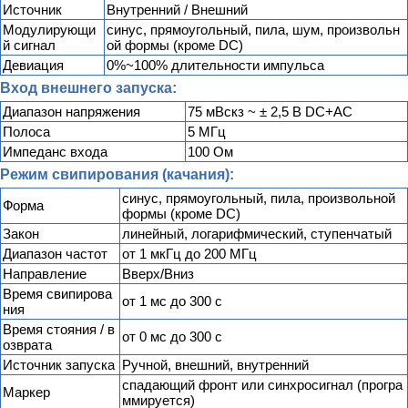
Источник
Внутренний / Внешний
Модулирующи
синус, прямоугольный, пила, шум, произвольн
й сигнал
ой формы (кроме DC)
Девиация
0%~100% длительности импульса
Вход внешнего запуска:
Диапазон напряжения
75 мВскз ~ ± 2,5 В DC+AC
Полоса
5 МГц
Импеданс входа
100 Ом
Режим свипирования (качания):
синус, прямоугольный, пила, произвольной
Форма
формы (кроме DC)
Закон
линейный, логарифмический, ступенчатый
Диапазон частот
от 1 мкГц до 200 МГц
Направление
Вверх/Вниз
Время свипирова
от 1 мс до 300 с
ния
Время стояния / в
от 0 мс до 300 с
озврата
Источник запуска
Ручной, внешний, внутренний
спадающий фронт или синхросигнал (програ
Маркер
ммируется)