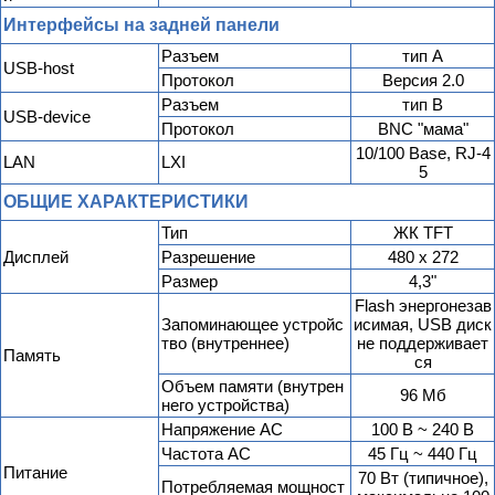
Интерфейсы на задней панели
Разъем
тип А
USB-host
Протокол
Версия 2.0
Разъем
тип B
USB-device
Протокол
BNC "мама"
10/100 Base, RJ-4
LAN
LXI
5
ОБЩИЕ ХАРАКТЕРИСТИКИ
Тип
ЖК TFT
Дисплей
Разрешение
480 x 272
Размер
4,3"
Flash энергонезав
Запоминающее устройс
исимая, USB диск
тво (внутреннее)
не поддерживает
Память
ся
Объем памяти (внутрен
96 Мб
него устройства)
Напряжение AC
100 В ~ 240 В
Частота AC
45 Гц ~ 440 Гц
Питание
70 Вт (типичное),
Потребляемая мощност