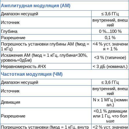
Амплитудная модуляция (АМ)
Диапазон несущей
≤ 3,6 ГГц
внутренний, внеш
Источник
ний
Глубина
0 %...100 %
Разрешение
0,1 %
Погрешность установки глубины АМ (fмод =
<4 % уст. значени
1 кГц)
я + 1 %
Искажения АМ (fмод = 1 кГц, глубина<30%,
<3 % (типичное)
уровень=0дБм)
Неравномерность АЧХ
< 3 дБ (номинал.)
Частотная модуляция (ЧМ)
Диапазон несущей
≤ 3,6 ГГц
внутренний, внеш
Источник
ний
N x 1 МГц (номин
Девиация
ал.)
<0,1 % девиации
Разрешение
или 1 Гц, что бол
ьше
Погрешность установки (fмод = 1 кГц, внутр
<2 % уст. значени