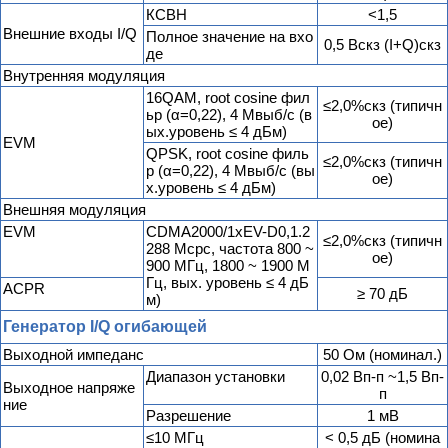
КСВН
<1,5
Внешние входы I/Q
Полное значение на вхо
0,5 Вскз (I+Q)скз
де
Внутренняя модуляция
16QAM, root cosine фил
≤2,0%скз (типичн
ьр (α=0,22), 4 Мвыб/с (в
ое)
ых.уровень ≤ 4 дБм)
EVM
QPSK, root cosine филь
≤2,0%скз (типичн
р (α=0,22), 4 Мвыб/с (вы
ое)
х.уровень ≤ 4 дБм)
Внешняя модуляция
EVM
CDMA2000/1xEV-D0,1.2
≤2,0%скз (типичн
288 Mcpc, частота 800 ~
ое)
900 МГц, 1800 ~ 1900 М
Гц, вых. уровень ≤ 4 дБ
ACPR
≥ 70 дБ
м)
Генератор I/Q огибающей
Выходной импеданс
50 Ом (номинал.)
Диапазон установки
0,02 Вп-п ~1,5 Вп-
Выходное напряже
п
ние
Разрешение
1 мВ
≤10 МГц
< 0,5 дБ (номина