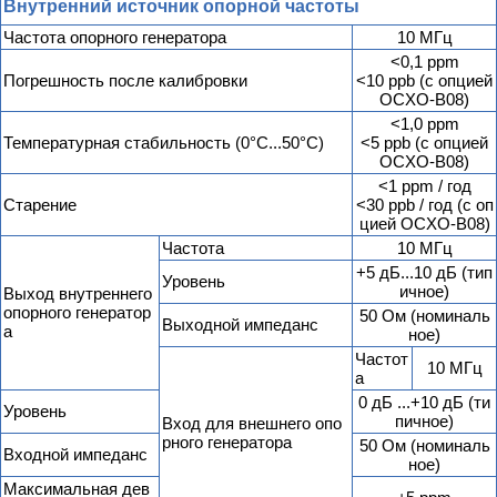
Внутренний источник опорной частоты
Частота опорного генератора
10 МГц
<0,1 ppm
Погрешность после калибровки
<10 ppb (с опцией
OCXO-B08)
<1,0 ppm
Температурная стабильность (0°С...50°С)
<5 ppb (с опцией
OCXO-B08)
<1 ppm / год
Старение
<30 ppb / год (с оп
цией OCXO-B08)
Частота
10 МГц
+5 дБ...10 дБ (тип
Уровень
ичное)
Выход внутреннего
опорного генератор
50 Ом (номиналь
Выходной импеданс
а
ное)
Частот
10 МГц
а
0 дБ ...+10 дБ (ти
Уровень
пичное)
Вход для внешнего опо
рного генератора
50 Ом (номиналь
Входной импеданс
ное)
Максимальная дев