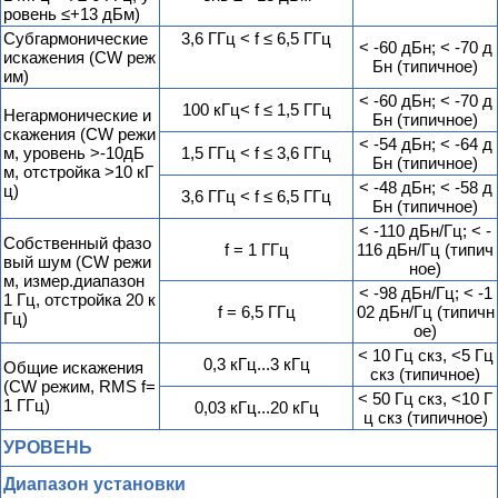
ровень ≤+13 дБм)
Субгармонические
3,6 ГГц < f ≤ 6,5 ГГц
< -60 дБн; < -70 д
искажения (CW реж
Бн (типичное)
им)
< -60 дБн; < -70 д
100 кГц< f ≤ 1,5 ГГц
Негармонические и
Бн (типичное)
скажения (CW режи
< -54 дБн; < -64 д
м, уровень >-10дБ
1,5 ГГц < f ≤ 3,6 ГГц
Бн (типичное)
м, отстройка >10 кГ
< -48 дБн; < -58 д
ц)
3,6 ГГц < f ≤ 6,5 ГГц
Бн (типичное)
< -110 дБн/Гц; < -
Собственный фазо
f = 1 ГГц
116 дБн/Гц (типич
вый шум (CW режи
ное)
м, измер.диапазон
< -98 дБн/Гц; < -1
1 Гц, отстройка 20 к
f = 6,5 ГГц
02 дБн/Гц (типичн
Гц)
ое)
< 10 Гц скз, <5 Гц
0,3 кГц...3 кГц
Общие искажения
скз (типичное)
(CW режим, RMS f=
< 50 Гц скз, <10 Г
1 ГГц)
0,03 кГц...20 кГц
ц скз (типичное)
УРОВЕНЬ
Диапазон установки