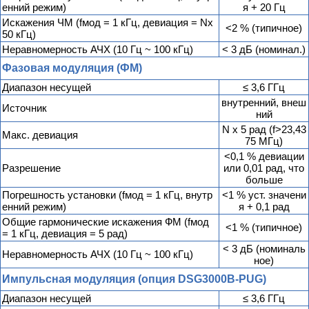
енний режим)
я + 20 Гц
Искажения ЧМ (fмод = 1 кГц, девиация = Nx
<2 % (типичное)
50 кГц)
Неравномерность АЧХ (10 Гц ~ 100 кГц)
< 3 дБ (номинал.)
Фазовая модуляция (ФМ)
Диапазон несущей
≤ 3,6 ГГц
внутренний, внеш
Источник
ний
N x 5 рад (f>23,43
Макс. девиация
75 МГц)
<0,1 % девиации
Разрешение
или 0,01 рад, что
больше
Погрешность установки (fмод = 1 кГц, внутр
<1 % уст. значени
енний режим)
я + 0,1 рад
Общие гармонические искажения ФМ (fмод
<1 % (типичное)
= 1 кГц, девиация = 5 рад)
< 3 дБ (номиналь
Неравномерность АЧХ (10 Гц ~ 100 кГц)
ное)
Импульсная модуляция (опция DSG3000B-PUG)
Диапазон несущей
≤ 3,6 ГГц