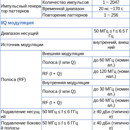
Количество импульсов
1 ~ 2047
Импульсный генера
Временной диапазон
20 нс ~170 с
тор паттернов
Повторение паттернов
1 ~ 256
I/Q модуляция
50 МГц ≤ f ≤ 6.5 Г
Диапазон несущей
Гц
внутренний, внеш
Источник модуляции
ний
Внешняя модуляция
до 60 МГц (номин
Полоса (I или Q)
ал.)
до 120 МГц (номи
RF (I + Q)
нал.)
Полоса (RF)
Внутренняя модуляция
до 30 МГц (номин
Полоса (I или Q)
ал.)
до 60 МГц (номин
RF (I + Q)
ал.)
Подавление несущ
50 МГц ≤ f ≤ 6 ГГц
≥ 40 дБн (типично
ей
е)
Подавление боково
50 МГц ≤ f ≤ 6 ГГц
≥ 40 дБн (типично
й полосы
е)