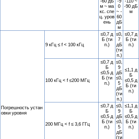
-60 дБ
-9
-110 ~
м ~ ма
0
-90 дБ
кс. спе
~ -
м
ц. уров
60
ень
дБ
м
≤0,7 д
≤0,
≤0,7 д
Б (ти
7
Б (ти
9 кГц ≤ f < 100 кГц
п.)
дБ
п.)
(ти
п.)
≤0,7 д
≤0,
Б
9
≤1,1 д
≤0,5 д
дБ
Б
Б (ти
≤0,
100 кГц < f ≤200 МГц
≤0,5 д
п.)
5
Б (ти
дБ
п.)
(ти
п.)
≤0,7 д
≤0,
≤1,1 д
Погрешность устан
Б
9
Б
овки уровня
≤0,5 д
дБ
≤0,5 д
Б (ти
≤0,
Б (ти
200 МГц < f ≤ 3,6 ГГц
п.)
5
п.)
дБ
(ти