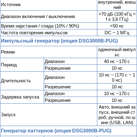
внутренний, внеш
Источник
ний
>70 дБ (100 кГц <
Диапазон включения / выключения
f ≤ 3,6 ГГц)
Время нарстания / спада (10% / 90%)
<50 нс
Частота повторения импульсов
DC ~ 1 МГц
Импульсный генератор (опция DSG3000B-PUG)
одиночный импул
Режим
ьс
Диапазон
40 нс ~170 с
Период
Разрешение
10 нс
10 нс ~ (170 с ~ 1
Диапазон
0 нс)
Длительность
Разрешение
10 нс
Диапазон
10 нс ~170 с
Задержка запуска
Разрешение
10 нс
Авто, внешний за
пуск, внешний ст
Запуск
роб, ручной, по ш
ине (USB, LAN)
Генератор паттернов (опция DSG3000B-PUG)