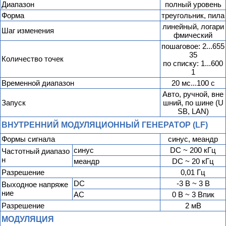
Диапазон
полный уровень
Форма
треугольник, пила
линейный, логари
Шаг изменения
фмический
пошаговое: 2...655
35
Количество точек
по списку: 1...600
1
Временной диапазон
20 мс...100 с
Авто, ручной, вне
Запуск
шний, по шине (U
SB, LAN)
ВНУТРЕННИЙ МОДУЛЯЦИОННЫЙ ГЕНЕРАТОР (LF)
Формы сигнала
синус, меандр
синус
DC ~ 200 кГц
Частотный диапазо
н
меандр
DC ~ 20 кГц
Разрешение
0,01 Гц
DC
-3 В ~ 3 В
Выходное напряже
ние
AC
0 В ~ 3 Впик
Разрешение
2 мВ
МОДУЛЯЦИЯ