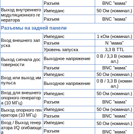
Разъем
BNC "мама"
Выход внутреннего
Импеданс
50 Ом (номинал.)
модуляционного ге
Разъем
BNC "мама"
нератора
Разъемы на задней панели
Импеданс
1 кОм (номинал.)
Вход внешнего зап
Разъем
N "мама"
уска
Уровень запуска
3,3 В TTL
0 В / 3,3 В (номин
Выходное напряжение
Выход сигнала дос
ал.)
товерности
Разъем
BNC "мама"
Импеданс
50 Ом (номинал.)
Вход или выход им
0 В / 3,3 В (номин
пульса
Выходное напряжение
ал.)
Вход для внешнего
Импеданс
50 Ом (номинал.)
опорного генератор
Разъем
BNC "мама"
а (10 МГц)
Импеданс
50 Ом (номинал.)
Выход опорного ген
ератора (10 МГц)
Разъем
BNC "мама"
Вход / Выход генер
Импеданс
50 Ом (номинал.)
атора I/Q огибающе
Разъем
BNC "мама"
й