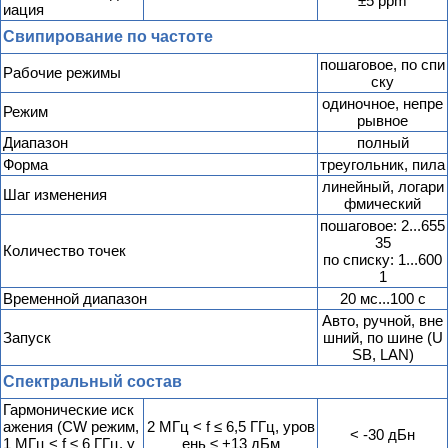
±5 ppm
иация
Свипирование по частоте
пошаговое, по спи
Рабочие режимы
ску
одиночное, непре
Режим
рывное
Диапазон
полный
Форма
треугольник, пила
линейный, логари
Шаг изменения
фмический
пошаговое: 2...655
35
Количество точек
по списку: 1...600
1
Временной диапазон
20 мс...100 с
Авто, ручной, вне
Запуск
шний, по шине (U
SB, LAN)
Спектральный состав
Гармонические иск
ажения (CW режим,
2 МГц < f ≤ 6,5 ГГц, уров
< -30 дБн
1 МГц < f ≤ 6 ГГц, у
ень ≤ +13 дБм