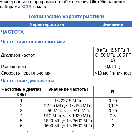
универсального программного обеспечения Ultra Sigma и/или
наборами
SCPI
-команд.
Технические характеристики
Характеристика
Значение
ЧАСТОТА
Частотные характеристики
9 кГц...6,5 ГГц (I
Диапазон частот
Q: 50 МГц...6,5 ГГ
ц)
Разрешение
0,01 Гц
Скорость переключения
<10 мс (типичное)
Частотные диапазоны
Частотные диапаз
Значение частоты
N
оны
1
f ≤ 227.5 МГц
0,25
2
227.5 МГц < f ≤455 МГц
0,125
3
455 МГц < f ≤ 910 МГц
0,25
4
910 МГц < f ≤ 1820 МГц
0,5
5
1820 МГц< f ≤ 3600 МГц
1
6
3600 МГц< f ≤ 6500 МГц
2