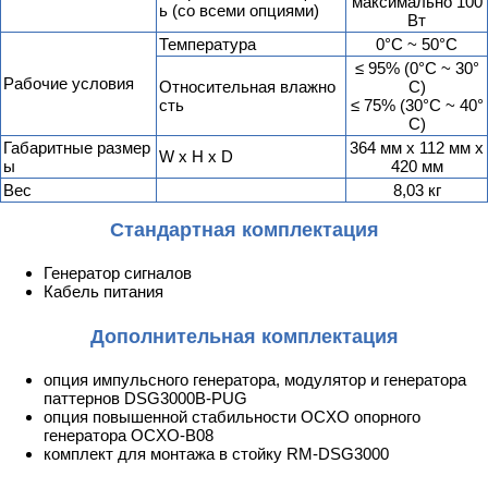
максимально 100
ь (со всеми опциями)
Вт
Температура
0°С ~ 50°С
≤ 95% (0°С ~ 30°
Рабочие условия
Относительная влажно
С)
сть
≤ 75% (30°С ~ 40°
С)
Габаритные размер
364 мм х 112 мм х
W x H x D
ы
420 мм
Вес
8,03 кг
Стандартная комплектация
Генератор сигналов
Кабель питания
Дополнительная комплектация
опция импульсного генератора, модулятор и генератора
паттернов DSG3000B-PUG
опция повышенной стабильности OCXO опорного
генератора OCXO-B08
комплект для монтажа в стойку RM-DSG3000