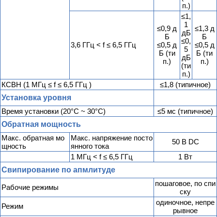
п.)
≤1,
1
≤0,9 д
≤1,3 д
дБ
Б
Б
≤0,
3,6 ГГц < f ≤ 6,5 ГГц
≤0,5 д
≤0,5 д
5
Б (ти
Б (ти
дБ
п.)
п.)
(ти
п.)
КСВН (1 МГц ≤ f ≤ 6,5 ГГц )
≤1,8 (типичное)
Установка уровня
Время установки (20°С ~ 30°С)
≤5 мс (типичное)
Обратная мощность
Макс. обратная мо
Макс. напряжение посто
50 В DC
щность
янного тока
1 МГц < f ≤ 6,5 ГГц
1 Вт
Свипирование по апмлитуде
пошаговое, по спи
Рабочие режимы
ску
одиночное, непре
Режим
рывное