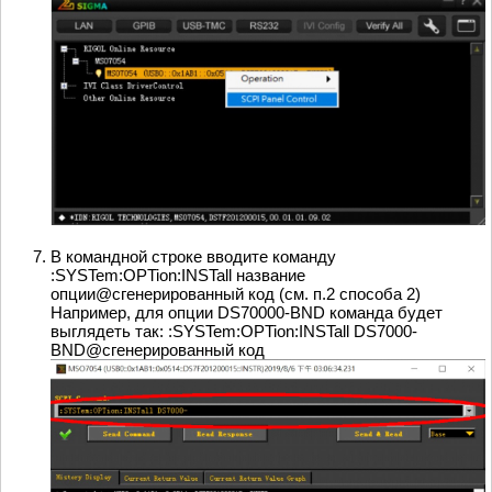
В командной строке вводите команду
:SYSTem:OPTion:INSTall название
опции@сгенерированный код (см. п.2 способа 2)
Например, для опции DS70000-BND команда будет
выглядеть так: :SYSTem:OPTion:INSTall DS7000-
BND@сгенерированный код