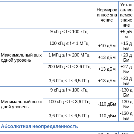
Устан
Нормиров
авлив
анное зна
аемое
чение
значе
ние
9 кГц ≤ f < 100 кГц
+5 дБ
м
100 кГц ≤ f < 1 МГц
+15 д
+10 дБм
Бм
Максимальный вых
1 МГц ≤ f < 200 МГц
+20 д
+13 дБм
одной уровень
Бм
200 МГц < f ≤ 3,6 ГГц
+27 д
+13 дБм
Бм
+20 д
3,6 ГГц < f ≤ 6,5 ГГц
+13 дБм
Бм
9 кГц ≤ f < 100 кГц
-130 д
Бм
Минимальный выхо
100 кГц < f ≤ 3,6 ГГц
-130 д
-110 дБм
дной уровень
Бм
-130 д
3,6 ГГц < f ≤ 6,5 ГГц
-110 дБм
Бм
Абсолютная неопределенность