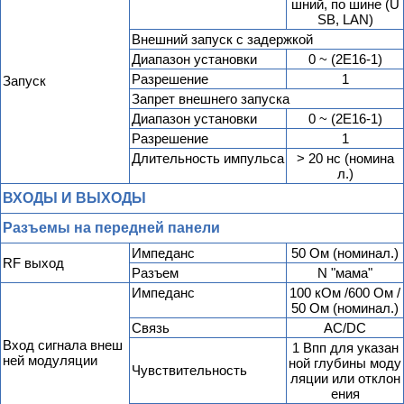
шний, по шине (U
SB, LAN)
Внешний запуск с задержкой
Диапазон установки
0 ~ (2E16-1)
Разрешение
1
Запуск
Запрет внешнего запуска
Диапазон установки
0 ~ (2E16-1)
Разрешение
1
Длительность импульса
> 20 нс (номина
л.)
ВХОДЫ И ВЫХОДЫ
Разъемы на передней панели
Импеданс
50 Ом (номинал.)
RF выход
Разъем
N "мама"
Импеданс
100 кОм /600 Ом /
50 Ом (номинал.)
Связь
AC/DC
Вход сигнала внеш
1 Впп для указан
ней модуляции
ной глубины моду
Чувствительность
ляции или отклон
ения