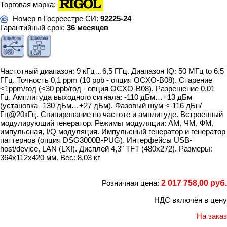
Торговая марка:
Номер в Госреестре СИ:
92225-24
Гарантийный срок:
36 месяцев
Частотный диапазон: 9 кГц…6,5 ГГц. Диапазон IQ: 50 МГц to 6.5
ГГц. Точность 0,1 ppm (10 ppb - опция OCXO-B08). Старение
<1ppm/год (<30 ppb/год - опция OCXO-B08). Разрешение 0,01
Гц. Амплитуда выходного сигнала: -110 дБм…+13 дБм
(установка -130 дБм…+27 дБм). Фазовый шум <-116 дБн/
Гц@20кГц. Свипирование по частоте и амплитуде. Встроенный
модулирующий генератор. Режимы модуляции: АМ, ЧМ, ФМ,
импульсная, I/Q модуляция. Импульсный генератор и генератор
паттернов (опция DSG3000B-PUG). Интерфейсы USB-
host/device, LAN (LXI). Дисплей 4,3" TFT (480x272). Размеры:
364х112х420 мм. Вес: 8,03 кг
Розничная цена:
2 017 758,00 руб.
НДС включён в цену
На заказ