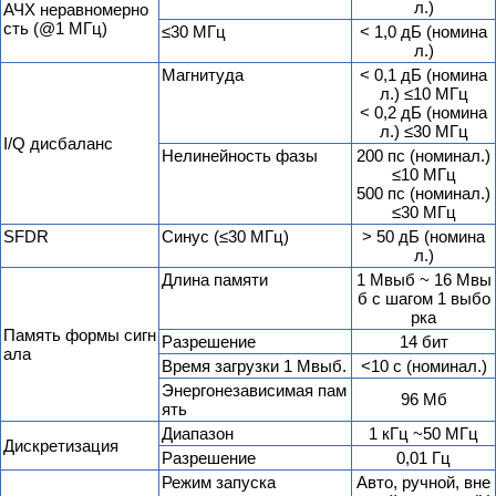
л.)
АЧХ неравномерно
сть (@1 МГц)
≤30 МГц
< 1,0 дБ (номина
л.)
Магнитуда
< 0,1 дБ (номина
л.) ≤10 МГц
< 0,2 дБ (номина
л.) ≤30 МГц
I/Q дисбаланс
Нелинейность фазы
200 пс (номинал.)
≤10 МГц
500 пс (номинал.)
≤30 МГц
SFDR
Синус (≤30 МГц)
> 50 дБ (номина
л.)
Длина памяти
1 Мвыб ~ 16 Мвы
б с шагом 1 выбо
рка
Память формы сигн
Разрешение
14 бит
ала
Время загрузки 1 Мвыб.
<10 c (номинал.)
Энергонезависимая пам
96 Мб
ять
Диапазон
1 кГц ~50 МГц
Дискретизация
Разрешение
0,01 Гц
Режим запуска
Авто, ручной, вне