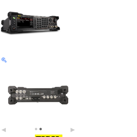
•
•
◄
►