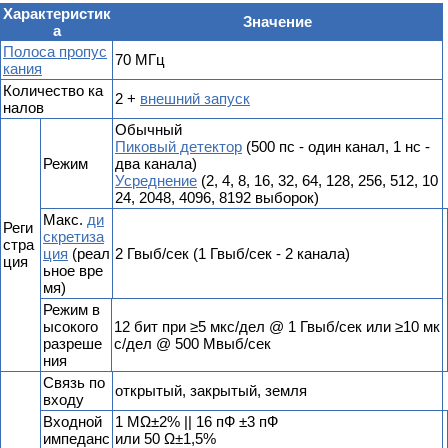
Характеристик
Значение
а
Полоса пропус
70 MГц
кания
Количество ка
2 +
внешний запуск
налов
Обычный
Пиковый детектор
(500 пс - один канал, 1 нс -
Режим
два канала)
Усреднение
(2, 4, 8, 16, 32, 64, 128, 256, 512, 10
24, 2048, 4096, 8192 выборок)
Макс.
ди
Реги
скретиза
стра
ция
(реал
2 Гвыб/сек (1 Гвыб/сек - 2 канала)
ция
ьное вре
мя)
Режим в
ысокого
12 бит при ≥5 мкс/дел @ 1 Гвыб/сек или ≥10 мк
разреше
с/дел @ 500 Мвыб/сек
ния
Связь по
открытый, закрытый, земля
входу
Входной
1 MΩ±2% || 16 пФ ±3 пФ
импеданс
или 50 Ω±1,5%