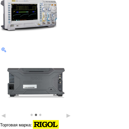
•
•
•
◄
►
Торговая марка: