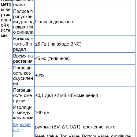
метр
гнала
ы ве
Полоса п
ртик
ропускан
альн
ия для од
Полный диапазон
ой с
нократног
исте
о сигнала
мы
Низкочас
тотный п
≤5 Гц ( на входе BNC)
редел
Время на
≤5 нс (типичное)
растания
Погрешн
ость коэ
±2%
ф.усилен
ия
Погрешн
ость сме
±0,1 дел ±2 мВ ±1%смещения
щения
Изоляци
я между
≥40 дБ
каналами
Курсорн
ручные (ΔV, ΔT, 1/ΔT), слежение, авто
ые
Peak Value, Top Value, Bottom Value, Amplitude,