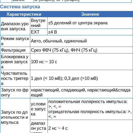
Система запуска
Характеристики
Значене
Внутре
±5 делений от центра экрана
Диапазон уро
нний
вня запуска
EXT
±4 В
Режим запуск
Авто, обычный, одиночный
а
Фильтрация
Срез ФВЧ (75 кГц), ФНЧ (75 кГц)
Блокировка у
ровня запуск
100 нс ~ 10 с
а
Чувствитель
ность триггер
1 дел (< 10 мВ); 0,3 дел (>10 мВ)
а
Запуск по фр
нарастающий, спадающий, нарастающий&спада
онту
ющий
положительная полярность импульса:
услови
>, <, =
е запус
отрицательная полярность импульса: >,
Запуск по дл
ка
<, =
ительности и
мпульса
диапаз
он уста
2 нс ~ 4 с