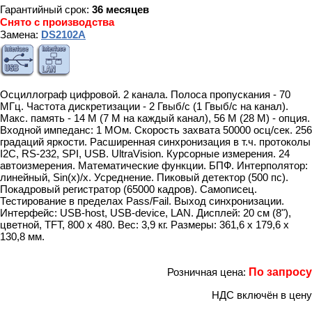
Гарантийный срок:
36 месяцев
Снято с производства
Замена:
DS2102A
Осциллограф цифровой. 2 канала. Полоса пропускания - 70
МГц. Частота дискретизации - 2 Гвыб/с (1 Гвыб/с на канал).
Макс. память - 14 М (7 М на каждый канал), 56 M (28 М) - опция.
Входной импеданс: 1 МОм. Скорость захвата 50000 осц/сек. 256
градаций яркости. Расширенная синхронизация в т.ч. протоколы
I2C, RS-232, SPI, USB. UltraVision. Курсорные измерения. 24
автоизмерения. Математические функции. БПФ. Интерполятор:
линейный, Sin(x)/x. Усреднение. Пиковый детектор (500 пс).
Покадровый регистратор (65000 кадров). Самописец.
Тестирование в пределах Pass/Fail. Выход синхронизации.
Интерфейс: USB-host, USB-device, LAN. Дисплей: 20 см (8"),
цветной, TFT, 800 х 480. Вес: 3,9 кг. Размеры: 361,6 x 179,6 x
130,8 мм.
Розничная цена:
По запросу
НДС включён в цену