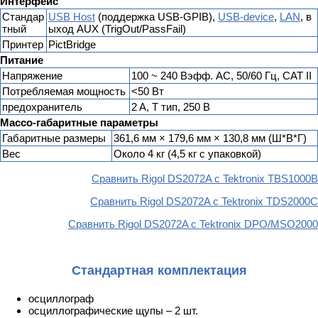
Интерфейс
Стандар
USB Host
(поддержка USB-GPIB),
USB-device
,
LAN
, в
тный
ыход AUX (TrigOut/PassFail)
Принтер
PictBridge
Питание
Напряжение
100 ~ 240 Вэфф. AC, 50/60 Гц, CAT II
Потребляемая мощность
<50 Вт
предохранитель
2 A, T тип, 250 В
Массо-габаритные параметры
Габаритные размеры
361,6 мм × 179,6 мм × 130,8 мм (Ш*В*Г)
Вес
Около 4 кг (4,5 кг с упаковкой)
Сравнить Rigol DS2072A с Tektronix TBS1000B
Сравнить Rigol DS2072A с Tektronix TDS2000C
Сравнить Rigol DS2072A с Tektronix DPO/MSO2000
Стандартная комплектация
осциллограф
осциллографические щупы – 2 шт.