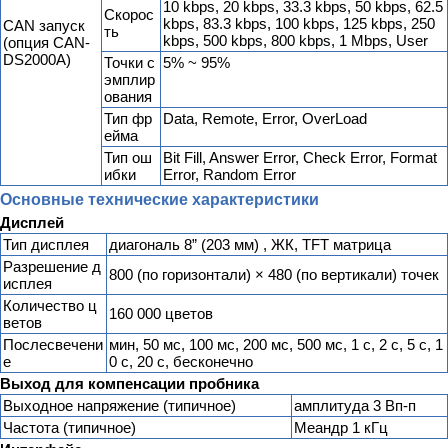
10 kbps, 20 kbps, 33.3 kbps, 50 kbps, 62.5
Скорос
kbps, 83.3 kbps, 100 kbps, 125 kbps, 250
CAN запуск
ть
kbps, 500 kbps, 800 kbps, 1 Mbps, User
(опция CAN-
DS2000A)
Точки с
5% ~ 95%
эмплир
ования
Тип фр
Data, Remote, Error, OverLoad
ейма
Тип ош
Bit Fill, Answer Error, Check Error, Format
ибки
Error, Random Error
Основные технические характеристики
Дисплей
Тип дисплея
диагональ 8” (203 мм) , ЖК, TFT матрица
Разрешение д
800 (по горизонтали) × 480 (по вертикали) точек
исплея
Количество ц
160 000 цветов
ветов
Послесвечени
мин, 50 мс, 100 мс, 200 мс, 500 мс, 1 с, 2 с, 5 с, 1
е
0 с, 20 с, бесконечно
Выход для компенсации пробника
Выходное напряжение (типичное)
амплитуда 3 Вп-п
Частота (типичное)
Меандр 1 кГц