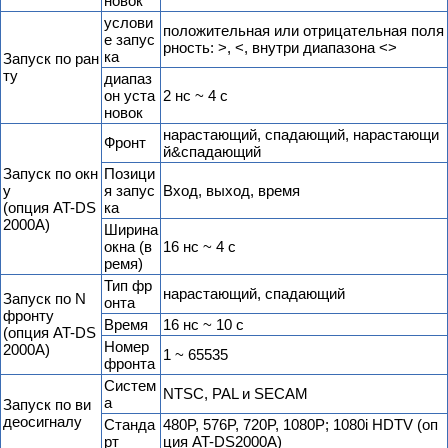
новок
услови
положительная или отрицательная поля
е запус
рность: >, <, внутри диапазона <>
ка
Запуск по ран
ту
диапаз
он уста
2 нс ~ 4 с
новок
нарастающий, спадающий, нарастающи
Фронт
й&спадающий
Запуск по окн
Позици
у
я запус
Вход, выход, время
(опция AT-DS
ка
2000A)
Ширина
окна (в
16 нс ~ 4 с
ремя)
Тип фр
нарастающий, спадающий
Запуск по N
онта
фронту
Время
16 нс ~ 10 с
(опция AT-DS
Номер
2000A)
1 ~ 65535
фронта
Cистем
NTSC, PAL и SECAM
а
Запуск по ви
деосигналу
Cтанда
480P, 576P, 720P, 1080P; 1080i HDTV (оп
рт
ция AT-DS2000A)