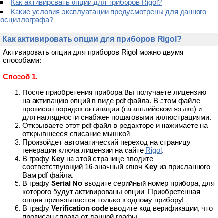
Как активировать опции для приборов Rigol?
Какие условия эксплуатации предусмотрены для данного
осциллографа?
Как активировать опции для приборов Rigol?
Активировать опции для приборов Rigol можно двумя
способами:
Способ 1.
После приобретения прибора Вы получаете лицензию
на активацию опций в виде pdf файла. В этом файле
прописан порядок активации (на английском языке) и
для наглядности снабжен пошаговыми иллюстрациями.
Открываете этот pdf файл в редакторе и нажимаете на
открывшееся описание мышкой
Произойдет автоматический переход на страницу
генерации ключа лицензии на сайте
Rigol
.
В графу
Key
на этой странице вводите
соответствующий 16-значный ключ
Key
из присланного
Вам pdf файла.
В графу
Serial No
вводите серийный номер прибора, для
которого будут активированы опции. Приобретенная
опция привязывается только к одному прибору!
В графу
Verification code
вводите код верификации, что
прописан справа от данной графы.