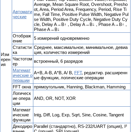
Average, Mean Square Root, Overshoot, Presho
ot, Area, Period Area, Frequency, Period, Rise Ti
Автомати
me, Fall Time, Positive Pulse Width, Negative Pul
ческие
se Width, Positive Duty Cycle, Negative Duty Cy
cle, Delay A→B↑ , Delay A→B↓ , Phase A→B↑ ,
Phase A→B↓
Отображ
5 измерений одновременно
ение
Статисти
Среднее, максимальное, минимальное, девиа
ка
ция, количество измерений
Изм
Частотом
ерен
встроенный, 6 разрядов
ер
ия
Математ
A+B, A-B, A*B, A/ B,
FFT
, редактир. расширенн
ические о
ые функции, логические операции
перации
FFT окна
прямоугольник, Hanning, Blackman, Hamming
Логическ
ие опера
AND, OR, NOT, XOR
ции
Математ
ические
Intg, Diff, Log, Exp, Sqrt, Sine, Cosine, Tangent
функции
Декодиро
Parallel (стандартно), RS-232/UART (опция), I²
вание
C (опция), SPI (опция)