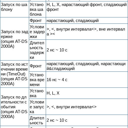
Запуск по ша
Устано
H, L, X, нарастающий фронт, спадающий
блону
вка ша
фронт
блона
Фронт
нарастающий, спадающий
Услови
>, <, внутри интервала<>, вне интервал
Запуск по зад
е задер
а ><
ержке
жки
(опция AT-DS
Длител
2000A)
ьность
2 нс ~ 10 с
задерж
ки
нарастающий, спадающий, нарастающи
Запуск по ист
Фронт
й&спадающий
ечении време
ни (TimeOut)
Устано
(опция AT-DS
вка вре
16 нс ~ 4 с
2000A)
мени
Устано
H, L, X
вка
Запуск по дл
ительности с
Услови
обытия
е запус
>, <, внутри интервала<>
(опция AT-DS
ка
2000A)
Длител
2 нс ~ 10 с
ьность