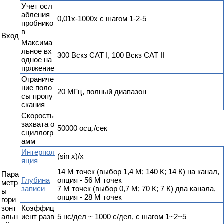
Учет осл
абления
0,01х-1000х с шагом 1-2-5
пробнико
в
Вход
Максима
льное вх
300 Вскз CAT I, 100 Вскз CAT II
одное на
пряжение
Ограниче
ние поло
20 МГц, полный диапазон
сы пропу
скания
Скорость
захвата о
50000 осц./сек
сциллогр
амм
Интерпол
(sin x)/x
яция
14 М точек (выбор 1,4 М; 140 К; 14 К) на канал,
Пара
Глубина
опция - 56 М точек
метр
записи
7 М точек (выбор 0,7 М; 70 К; 7 К) два канала,
ы
опция - 28 М точек
гори
зонт
Коэффиц
альн
иент разв
5 нс/дел ~ 1000 с/дел, с шагом 1~2~5