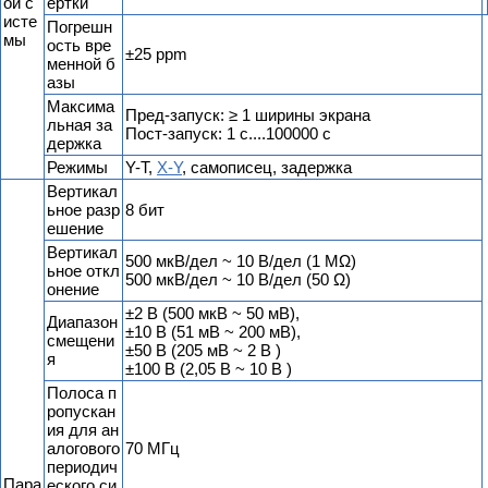
ой с
ертки
исте
Погрешн
мы
ость вре
±25 ppm
менной б
азы
Максима
Пред-запуск: ≥ 1 ширины экрана
льная за
Пост-запуск: 1 с....100000 с
держка
Режимы
Y-T,
X-Y
, самописец, задержка
Вертикал
ьное разр
8 бит
ешение
Вертикал
500 мкВ/дел ~ 10 В/дел (1 MΩ)
ьное откл
500 мкВ/дел ~ 10 В/дел (50 Ω)
онение
±2 В (500 мкВ ~ 50 мВ),
Диапазон
±10 В (51 мВ ~ 200 мВ),
смещени
±50 В (205 мВ ~ 2 В )
я
±100 В (2,05 В ~ 10 В )
Полоса п
ропускан
ия для ан
алогового
70 МГц
периодич
Пара
еского си