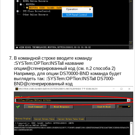
В командной строке вводите команду
:SYSTem:OPTion:INSTall название
опции@сгенерированный код (см. п.2 способа 2)
Например, для опции DS70000-BND команда будет
выглядеть так: :SYSTem:OPTion:INSTall DS7000-
BND@сгенерированный код