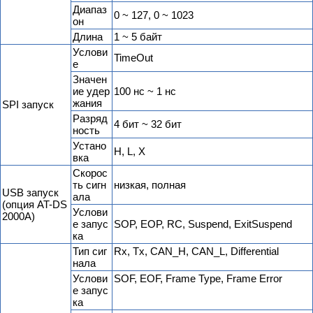
Диапаз
0 ~ 127, 0 ~ 1023
он
Длина
1 ~ 5 байт
Услови
TimeOut
е
Значен
ие удер
100 нс ~ 1 нс
жания
SPI запуск
Разряд
4 бит ~ 32 бит
ность
Устано
H, L, X
вка
Скорос
ть сигн
низкая, полная
USB запуск
ала
(опция AT-DS
Услови
2000A)
е запус
SOP, EOP, RC, Suspend, ExitSuspend
ка
Тип сиг
Rx, Tx, CAN_H, CAN_L, Differential
нала
Услови
SOF, EOF, Frame Type, Frame Error
е запус
ка