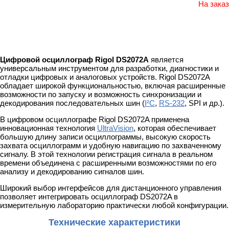
На заказ
Цифровой осциллограф Rigol DS2072A
является
универсальным инструментом для разработки, диагностики и
отладки цифровых и аналоговых устройств. Rigol DS2072A
обладает широкой функциональностью, включая расширенные
возможности по запуску и возможность синхронизации и
декодирования последовательных шин (
I²C
,
RS-232
, SPI и др.).
В цифровом осциллографе Rigol DS2072A применена
инновационная технология
UltraVision
, которая обеспечивает
большую длину записи осциллограммы, высокую скорость
захвата осциллограмм и удобную навигацию по захваченному
сигналу. В этой технологии регистрация сигнала в реальном
времени объединена с расширенными возможностями по его
анализу и декодированию сигналов шин.
Широкий выбор интерфейсов для дистанционного управления
позволяет интегрировать осциллограф DS2072A в
измерительную лабораторию практически любой конфигурации.
Технические характеристики