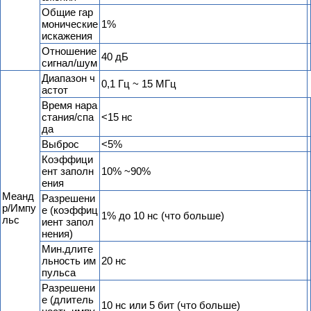
Общие гар
монические
1%
искажения
Отношение
40 дБ
сигнал/шум
Диапазон ч
0,1 Гц ~ 15 МГц
астот
Время нара
стания/спа
<15 нс
да
Выброс
<5%
Коэффици
ент заполн
10% ~90%
ения
Меанд
Разрешени
р/Импу
е (коэффиц
1% до 10 нс (что больше)
льс
иент запол
нения)
Мин.длите
льность им
20 нс
пульса
Разрешени
е (длитель
10 нс или 5 бит (что больше)