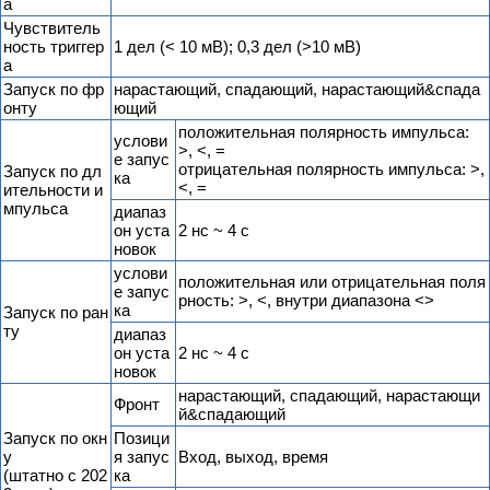
а
Чувствитель
ность триггер
1 дел (< 10 мВ); 0,3 дел (>10 мВ)
а
Запуск по фр
нарастающий, спадающий, нарастающий&спада
онту
ющий
положительная полярность импульса:
услови
>, <, =
е запус
отрицательная полярность импульса: >,
Запуск по дл
ка
<, =
ительности и
мпульса
диапаз
он уста
2 нс ~ 4 с
новок
услови
положительная или отрицательная поля
е запус
рность: >, <, внутри диапазона <>
ка
Запуск по ран
ту
диапаз
он уста
2 нс ~ 4 с
новок
нарастающий, спадающий, нарастающи
Фронт
й&спадающий
Запуск по окн
Позици
у
я запус
Вход, выход, время
(штатно с 202
ка