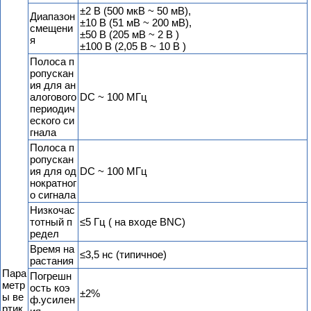
±2 В (500 мкВ ~ 50 мВ),
Диапазон
±10 В (51 мВ ~ 200 мВ),
смещени
±50 В (205 мВ ~ 2 В )
я
±100 В (2,05 В ~ 10 В )
Полоса п
ропускан
ия для ан
алогового
DC ~ 100 МГц
периодич
еского си
гнала
Полоса п
ропускан
ия для од
DC ~ 100 МГц
нократног
о сигнала
Низкочас
тотный п
≤5 Гц ( на входе BNC)
редел
Время на
≤3,5 нс (типичное)
растания
Пара
Погрешн
метр
ость коэ
±2%
ы ве
ф.усилен
ртик