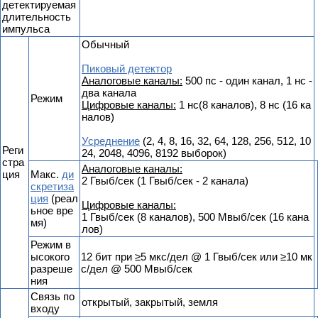
детектируемая
длительность
импульса
Обычный
Пиковый детектор
Аналоговые каналы:
500 пс - один канал, 1 нс -
два канала
Режим
Цифровые каналы:
1 нс(8 каналов), 8 нс (16 ка
налов)
Усреднение
(2, 4, 8, 16, 32, 64, 128, 256, 512, 10
Реги
24, 2048, 4096, 8192 выборок)
стра
Аналоговые каналы:
ция
Макс.
ди
2 Гвыб/сек (1 Гвыб/сек - 2 канала)
скретиза
ция
(реал
Цифровые каналы:
ьное вре
1 Гвыб/сек (8 каналов), 500 Мвыб/сек (16 кана
мя)
лов)
Режим в
ысокого
12 бит при ≥5 мкс/дел @ 1 Гвыб/сек или ≥10 мк
разреше
с/дел @ 500 Мвыб/сек
ния
Связь по
открытый, закрытый, земля
входу