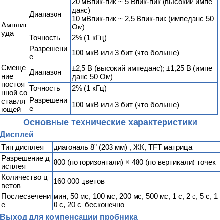
20 мВпик-пик ~ 5 Впик-пик (высокий импе
данс)
Диапазон
10 мВпик-пик ~ 2,5 Впик-пик (импеданс 50
Амплит
Ом)
уда
Точность
2% (1 кГц)
Разрешени
100 мкВ или 3 бит (что больше)
е
Смеще
±2,5 В (высокий импеданс); ±1,25 В (импе
Диапазон
ние
данс 50 Ом)
постоя
Точность
2% (1 кГц)
нной со
Разрешени
ставля
100 мкВ или 3 бит (что больше)
е
ющей
Основные технические характеристики
Дисплей
Тип дисплея
диагональ 8” (203 мм) , ЖК, TFT матрица
Разрешение д
800 (по горизонтали) × 480 (по вертикали) точек
исплея
Количество ц
160 000 цветов
ветов
Послесвечени
мин, 50 мс, 100 мс, 200 мс, 500 мс, 1 с, 2 с, 5 с, 1
е
0 с, 20 с, бесконечно
Выход для компенсации пробника