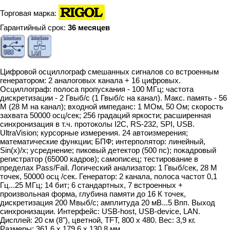
Торговая марка:
Гарантийный срок:
36 месяцев
Цифровой осциллограф смешанных сигналов со встроенным
генератором: 2 аналоговых канала + 16 цифровых.
Осциллограф: полоса пропускания - 100 МГц; частота
дискретизации - 2 Гвыб/с (1 Гвыб/с на канал). Макс. память - 56
M (28 М на канал); входной импеданс: 1 МОм, 50 Ом; скорость
захвата 50000 осц/сек; 256 градаций яркости; расширенная
синхронизация в т.ч. протоколы I2C, RS-232, SPI, USB.
UltraVision; курсорные измерения. 24 автоизмерения;
математические функции; БПФ; интерполятор: линейный,
Sin(x)/x; усреднение; пиковый детектор (500 пс); покадровый
регистратор (65000 кадров); самописец; тестирование в
пределах Pass/Fail. Логический анализатор: 1 Гвыб/сек, 28 М
точек, 50000 осц /сек. Генератор: 2 канала, полоса частот 0,1
Гц...25 МГц; 14 бит; 6 стандартных, 7 встроенных +
произвольная форма, глубина памяти до 16 К точек,
дискретизация 200 Мвыб/с; амплитуда 20 мВ...5 Впп. Выход
синхронизации. Интерфейс: USB-host, USB-device, LAN.
Дисплей: 20 см (8"), цветной, TFT, 800 х 480. Вес: 3,9 кг.
Размеры: 361,6 x 179,6 x 130,8 мм.