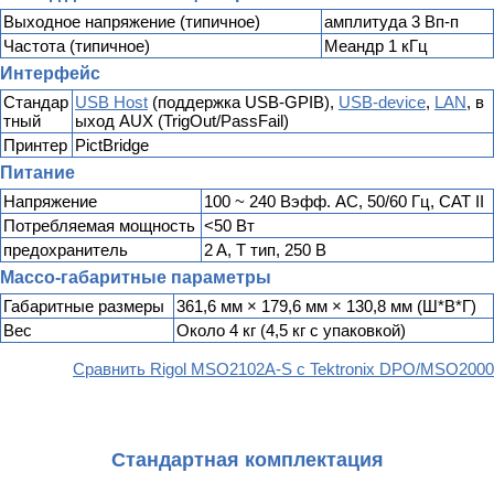
Выходное напряжение (типичное)
амплитуда 3 Вп-п
Частота (типичное)
Меандр 1 кГц
Интерфейс
Стандар
USB Host
(поддержка USB-GPIB),
USB-device
,
LAN
, в
тный
ыход AUX (TrigOut/PassFail)
Принтер
PictBridge
Питание
Напряжение
100 ~ 240 Вэфф. AC, 50/60 Гц, CAT II
Потребляемая мощность
<50 Вт
предохранитель
2 A, T тип, 250 В
Массо-габаритные параметры
Габаритные размеры
361,6 мм × 179,6 мм × 130,8 мм (Ш*В*Г)
Вес
Около 4 кг (4,5 кг с упаковкой)
Сравнить Rigol MSO2102A-S с Tektronix DPO/MSO2000
Стандартная комплектация