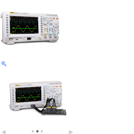
•
•
•
◄
►