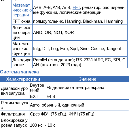
Математ
A+B, A-B, A*B, A/ B,
FFT
, редактир. расширенн
ические о
ые функции, логические операции
перации
FFT окна
прямоугольник, Hanning, Blackman, Hamming
Логическ
ие опера
AND, OR, NOT, XOR
ции
Математ
ические
Intg, Diff, Log, Exp, Sqrt, Sine, Cosine, Tangent
функции
Декодиро
Parallel (стандартно); RS-232/UART, I²C, SPI, C
вание
AN (штатно с 2023 года)
Система запуска
Характеристики
Значене
Внутре
±5 делений от центра экрана
Диапазон уро
нний
вня запуска
EXT
±4 В
Режим запуск
Авто, обычный, одиночный
а
Фильтрация
Срез ФВЧ (75 кГц), ФНЧ (75 кГц)
Блокировка у
ровня запуск
100 нс ~ 10 с