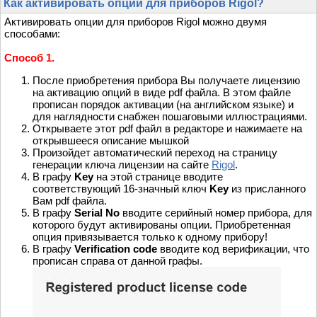
Как активировать опции для приборов Rigol?
Активировать опции для приборов Rigol можно двумя
способами:
Способ 1.
После приобретения прибора Вы получаете лицензию
на активацию опций в виде pdf файла. В этом файле
прописан порядок активации (на английском языке) и
для наглядности снабжен пошаговыми иллюстрациями.
Открываете этот pdf файл в редакторе и нажимаете на
открывшееся описание мышкой
Произойдет автоматический переход на страницу
генерации ключа лицензии на сайте
Rigol
.
В графу
Key
на этой странице вводите
соответствующий 16-значный ключ
Key
из присланного
Вам pdf файла.
В графу
Serial No
вводите серийный номер прибора, для
которого будут активированы опции. Приобретенная
опция привязывается только к одному прибору!
В графу
Verification code
вводите код верификации, что
прописан справа от данной графы.