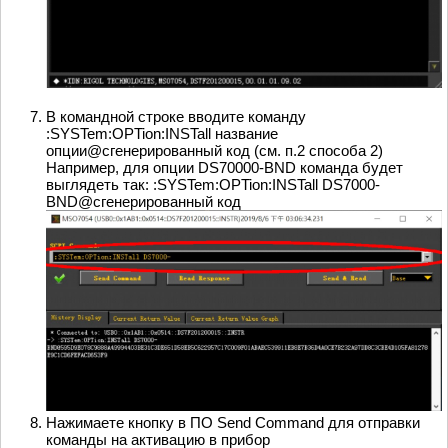
В командной строке вводите команду
:SYSTem:OPTion:INSTall название
опции@сгенерированный код (см. п.2 способа 2)
Например, для опции DS70000-BND команда будет
выглядеть так: :SYSTem:OPTion:INSTall DS7000-
BND@сгенерированный код
Нажимаете кнопку в ПО Send Command для отправки
команды на активацию в прибор