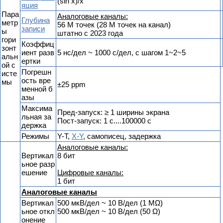
(sin x)/x
яция
Пара
Аналоговые каналы:
Глубина
метр
56 М точек (28 М точек на канал)
записи
ы
штатно с 2023 года
гори
Коэффиц
зонт
иент разв
5 нс/дел ~ 1000 с/дел, с шагом 1~2~5
альн
ертки
ой с
Погрешн
исте
ость вре
мы
±25 ppm
менной б
азы
Максима
Пред-запуск: ≥ 1 ширины экрана
льная за
Пост-запуск: 1 с....100000 с
держка
Режимы
Y-T,
X-Y
, самописец, задержка
Аналоговые каналы:
Вертикал
8 бит
ьное разр
ешение
Цифровые каналы:
1 бит
Аналоговые каналы
Вертикал
500 мкВ/дел ~ 10 В/дел (1 MΩ)
ьное откл
500 мкВ/дел ~ 10 В/дел (50 Ω)
онение