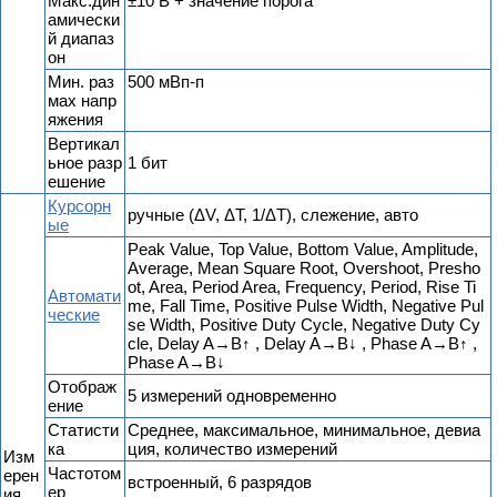
Макс.дин
±10 В + значение порога
амически
й диапаз
он
Мин. раз
500 мВп-п
мах напр
яжения
Вертикал
ьное разр
1 бит
ешение
Курсорн
ручные (ΔV, ΔT, 1/ΔT), слежение, авто
ые
Peak Value, Top Value, Bottom Value, Amplitude,
Average, Mean Square Root, Overshoot, Presho
ot, Area, Period Area, Frequency, Period, Rise Ti
Автомати
me, Fall Time, Positive Pulse Width, Negative Pul
ческие
se Width, Positive Duty Cycle, Negative Duty Cy
cle, Delay A→B↑ , Delay A→B↓ , Phase A→B↑ ,
Phase A→B↓
Отображ
5 измерений одновременно
ение
Статисти
Среднее, максимальное, минимальное, девиа
ка
ция, количество измерений
Изм
Частотом
ерен
встроенный, 6 разрядов
ер
ия