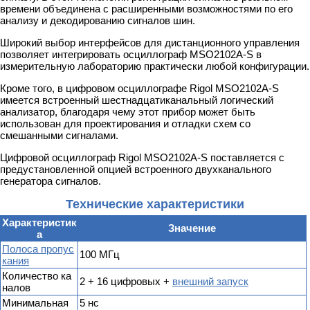
времени объединена с расширенными возможностями по его
анализу и декодированию сигналов шин.
Широкий выбор интерфейсов для дистанционного управления
позволяет интегрировать осциллограф MSO2102A-S в
измерительную лабораторию практически любой конфигурации.
Кроме того, в цифровом осциллографе Rigol MSO2102A-S
имеется встроенный шестнадцатиканальный логический
анализатор, благодаря чему этот прибор может быть
использован для проектирования и отладки схем со
смешанными сигналами.
Цифровой осциллограф Rigol MSO2102A-S поставляется с
предустановленной опцией встроенного двухканального
генератора сигналов.
Технические характеристики
Характеристик
Значение
а
Полоса пропус
100 MГц
кания
Количество ка
2 + 16 цифровых +
внешний запуск
налов
Минимальная
5 нс