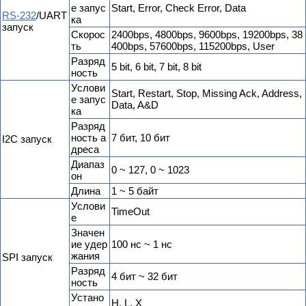
е запус
Start, Error, Check Error, Data
RS-232
/UART
ка
запуск
Скорос
2400bps, 4800bps, 9600bps, 19200bps, 38
ть
400bps, 57600bps, 115200bps, User
Разряд
5 bit, 6 bit, 7 bit, 8 bit
ность
Услови
Start, Restart, Stop, Missing Ack, Address,
е запус
Data, A&D
ка
Разряд
ность а
7 бит, 10 бит
I2C запуск
дреса
Диапаз
0 ~ 127, 0 ~ 1023
он
Длина
1 ~ 5 байт
Услови
TimeOut
е
Значен
ие удер
100 нс ~ 1 нс
жания
SPI запуск
Разряд
4 бит ~ 32 бит
ность
Устано
H, L, X