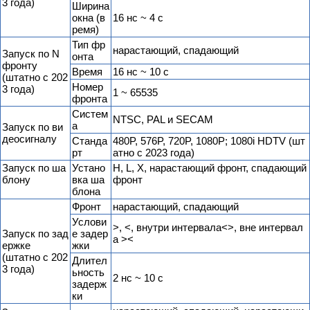
3 года)
Ширина
окна (в
16 нс ~ 4 с
ремя)
Тип фр
нарастающий, спадающий
Запуск по N
онта
фронту
Время
16 нс ~ 10 с
(штатно с 202
Номер
3 года)
1 ~ 65535
фронта
Cистем
NTSC, PAL и SECAM
а
Запуск по ви
деосигналу
Cтанда
480P, 576P, 720P, 1080P; 1080i HDTV (шт
рт
атно с 2023 года)
Запуск по ша
Устано
H, L, X, нарастающий фронт, спадающий
блону
вка ша
фронт
блона
Фронт
нарастающий, спадающий
Услови
>, <, внутри интервала<>, вне интервал
Запуск по зад
е задер
а ><
ержке
жки
(штатно с 202
Длител
3 года)
ьность
2 нс ~ 10 с
задерж
ки