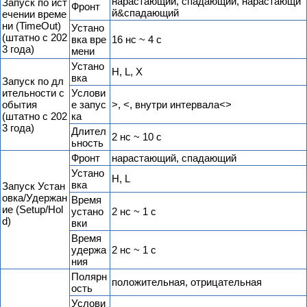
нарастающий, спадающий, нарастающи
Запуск по ист
Фронт
й&спадающий
ечении време
ни (TimeOut)
Устано
(штатно с 202
вка вре
16 нс ~ 4 с
3 года)
мени
Устано
H, L, X
вка
Запуск по дл
ительности с
Услови
обытия
е запус
>, <, внутри интервала<>
(штатно с 202
ка
3 года)
Длител
2 нс ~ 10 с
ьность
Фронт
нарастающий, спадающий
Устано
H, L
вка
Запуск Устан
овка/Удержан
Время
ие (Setup/Hol
устано
2 нс ~ 1 с
d)
вки
Время
удержа
2 нс ~ 1 с
ния
Полярн
положительная, отрицательная
ость
Услови