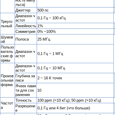
ность импу
льса)
Джиттер
500 пс
Диапазон ч
0,1 Гц ~ 100 кГц
астот
Треуго
льный
Линейность
1%
Симметрия
0% ~100%
Шумов
Полоса
25 МГц
ой
Пользо
ватель
Диапазон ч
0,1 Гц ~ 1 МГц
ские ф
астот
ормы
Диапазон ч
0,1 Гц ~ 10 МГц
астот
Произв
Глубина за
2 ~ 16 К точек
ольная
писи
форма
Ячеек памя
ти для сох
10
ранения
Точность
100 ppm (<10 кГц); 50 ppm (>10 кГц)
Частот
Разрешени
а
0,1 Гц или 4 бит (что больше)
е