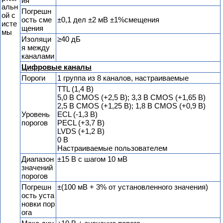
ия
альн
Погрешн
ой с
ость сме
±0,1 дел ±2 мВ ±1%смещения
исте
щения
мы
Изоляци
≥40 дБ
я между
каналами
Цифровые каналы
Пороги
1 группа из 8 каналов, настраиваемые
TTL (1,4 В)
5,0 В CMOS (+2,5 В); 3,3 В CMOS (+1,65 В)
2,5 В CMOS (+1,25 В); 1,8 В CMOS (+0,9 В)
Уровень
ECL (-1,3 В)
порогов
PECL (+3,7 В)
LVDS (+1,2 В)
0 В
Настраиваемые пользователем
Диапазон
±15 В с шагом 10 мВ
значений
порогов
Погрешн
±(100 мВ + 3% от установленного значения)
ость уста
новки пор
ога