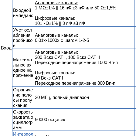
Аналоговые каналы:
1 MΩ±1% || 16 пФ ±3 пФ или 50 Ω±1,5%
Входной
импеданс
Цифровые каналы:
101 кΩ±1% || 9 пФ ±3 пФ
Учет осл
абления
Аналоговые каналы:
пробнико
0,01х-1000х с шагом 1-2-5
в
Вход
Аналоговые каналы:
300 Вскз CAT I, 100 Вскз CAT II
Максима
Переходное перенапряжение 1000 Вп-п
льное вх
одное на
Цифровые каналы:
пряжение
40 Вскз CAT I
Переходное перенапряжение 800 Вп-п
Ограниче
ние поло
20 МГц, полный диапазон
сы пропу
скания
Скорость
захвата о
50000 осц./сек
сциллогр
амм
Интерпол