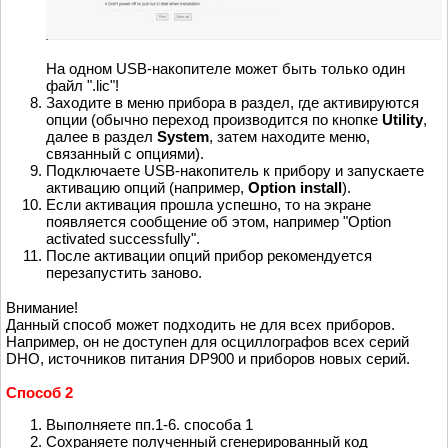
На одном USB-накопителе может быть только один
файл ".lic"!
Заходите в меню прибора в раздел, где активируются
опции (обычно переход производится по кнопке
Utility
,
далее в раздел
System
, затем находите меню,
связанный с опциями).
Подключаете USB-накопитель к прибору и запускаете
активацию опций (например,
Option install
).
Если активация прошла успешно, то на экране
появляется сообщение об этом, например "Option
activated successfully".
После активации опций прибор рекомендуется
перезапустить заново.
Внимание!
Данный способ может подходить не для всех приборов.
Например, он не доступен для осциллографов всех серий
DHO, источников питания DP900 и приборов новых серий.
Способ 2
Выполняете пп.1-6. способа 1
Сохраняете полученный сгенерированный код