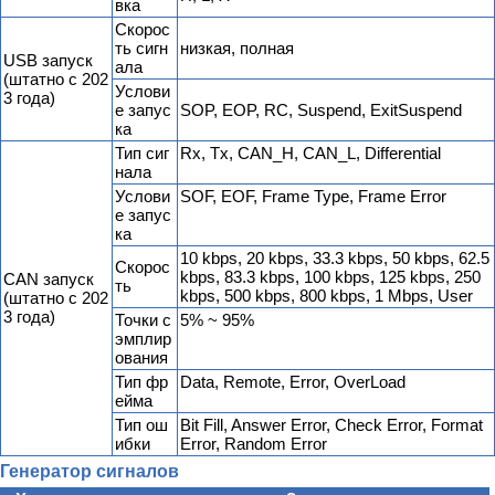
вка
Скорос
ть сигн
низкая, полная
USB запуск
ала
(штатно с 202
Услови
3 года)
е запус
SOP, EOP, RC, Suspend, ExitSuspend
ка
Тип сиг
Rx, Tx, CAN_H, CAN_L, Differential
нала
Услови
SOF, EOF, Frame Type, Frame Error
е запус
ка
10 kbps, 20 kbps, 33.3 kbps, 50 kbps, 62.5
Скорос
kbps, 83.3 kbps, 100 kbps, 125 kbps, 250
CAN запуск
ть
kbps, 500 kbps, 800 kbps, 1 Mbps, User
(штатно с 202
3 года)
Точки с
5% ~ 95%
эмплир
ования
Тип фр
Data, Remote, Error, OverLoad
ейма
Тип ош
Bit Fill, Answer Error, Check Error, Format
ибки
Error, Random Error
Генератор сигналов