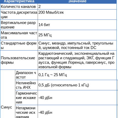
Характеристика
Значение
Количесто каналов
2
Частота дискретиза
200 Мвыб/сек
ции
Вертикальное разр
14 бит
ешение
Максимальная част
25 МГц
ота
Стандартные форм
Синус, меандр, импульсный, треугольны
ы
й, шумовой, постоянный ток DC
Кардиотонический, экспоненциальный на
Пользовательские
растающий и спадающий, ЭКГ, функция Г
формы
аусса, функция Лоренца, гаверсинус, про
извольной формы
Диапазон ч
0,1 Гц ~ 25 МГц
астот
Нелинейно
0,5 дБ (относительно 1 кГц)
сть АЧХ
Гармоничес
кие искаже
-40 дБн
ния
Синус
Негармони
ческие иск
-40 дБн
ажения