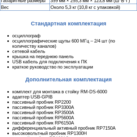
Габаритные размеры
399 мм × 255,3 мм × 123,8 мм (Ш*В*Г)
Вес
Около 5,3 кг (10,8 кг с упаковкой)
Стандартная комплектация
осциллограф
осциллографические щупы 600 МГц – 2/4 шт (по
количеству каналов)
сетевой кабель
крышка на переднюю панель
USB кабель для подключения к ПК
краткое руководство по эксплуатации
Дополнительная комплектация
комплект для монтажа в стойку RM-DS-6000
адаптер USB-GPIB
пассивный пробник RP2200
пассивный пробник RP3300A
пассивный пробник RP3500A
пассивный пробник RP5600A
пассивный пробник RP6150A
дифференциальный активный пробник RP7150A
высоковольтный пробник RP1300H