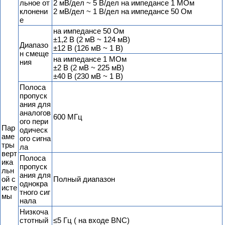
льное от
2 мВ/дел ~ 5 В/дел на импедансе 1 МОм
клонени
2 мВ/дел ~ 1 В/дел на импедансе 50 Ом
е
на импедансе 50 Ом
±1,2 В (2 мВ ~ 124 мВ)
Диапазо
±12 В (126 мВ ~ 1 В)
н смеще
на импедансе 1 МОм
ния
±2 В (2 мВ ~ 225 мВ)
±40 В (230 мВ ~ 1 В)
Полоса
пропуск
ания для
аналогов
600 МГц
ого пери
Пар
одическ
аме
ого сигна
тры
ла
верт
Полоса
ика
пропуск
льн
ания для
ой с
Полный диапазон
однокра
исте
тного сиг
мы
нала
Низкоча
стотный
≤5 Гц ( на входе BNC)