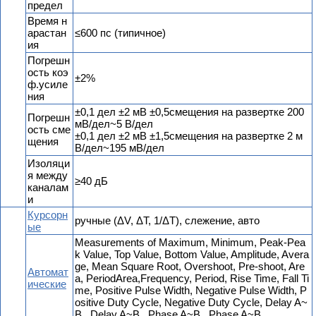
предел
Время н
арастан
≤600 пс (типичное)
ия
Погрешн
ость коэ
±2%
ф.усиле
ния
±0,1 дел ±2 мВ ±0,5смещения на развертке 200
Погрешн
мВ/дел~5 В/дел
ость сме
±0,1 дел ±2 мВ ±1,5смещения на развертке 2 м
щения
В/дел~195 мВ/дел
Изоляци
я между
≥40 дБ
каналам
и
Курсорн
ручные (ΔV, ΔT, 1/ΔT), слежение, авто
ые
Measurements of Maximum, Minimum, Peak-Pea
k Value, Top Value, Bottom Value, Amplitude, Avera
ge, Mean Square Root, Overshoot, Pre-shoot, Are
Автомат
a, PeriodArea,Frequency, Period, Rise Time, Fall Ti
ические
me, Positive Pulse Width, Negative Pulse Width, P
ositive Duty Cycle, Negative Duty Cycle, Delay A~
B , Delay A~B , Phase A~B , Phase A~B