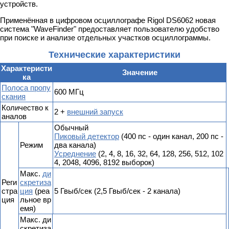
устройств.
Применённая в цифровом осциллографе Rigol DS6062 новая
система "WaveFinder" предоставляет пользователю удобство
при поиске и анализе отдельных участков осциллограммы.
Технические характеристики
Характеристи
Значение
ка
Полоса пропу
600 MГц
скания
Количество к
2 +
внешний запуск
аналов
Обычный
Пиковый детектор
(400 пс - один канал, 200 пс -
Режим
два канала)
Усреднение
(2, 4, 8, 16, 32, 64, 128, 256, 512, 102
4, 2048, 4096, 8192 выборок)
Макс.
ди
Реги
скретиза
стра
ция
(реа
5 Гвыб/сек (2,5 Гвыб/сек - 2 канала)
ция
льное вр
емя)
Макс. ди
скретиза