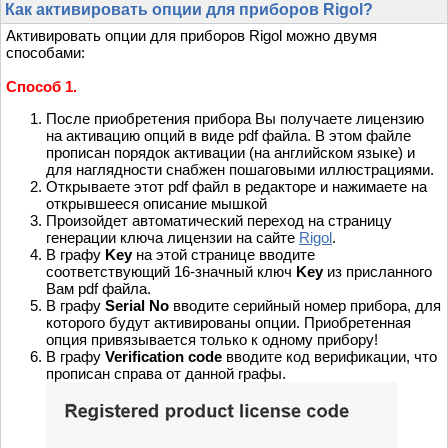
Как активировать опции для приборов Rigol?
Активировать опции для приборов Rigol можно двумя
способами:
Способ 1.
После приобретения прибора Вы получаете лицензию
на активацию опций в виде pdf файла. В этом файле
прописан порядок активации (на английском языке) и
для наглядности снабжен пошаговыми иллюстрациями.
Открываете этот pdf файл в редакторе и нажимаете на
открывшееся описание мышкой
Произойдет автоматический переход на страницу
генерации ключа лицензии на сайте
Rigol
.
В графу
Key
на этой странице вводите
соответствующий 16-значный ключ
Key
из присланного
Вам pdf файла.
В графу
Serial No
вводите серийный номер прибора, для
которого будут активированы опции. Приобретенная
опция привязывается только к одному прибору!
В графу
Verification code
вводите код верификации, что
прописан справа от данной графы.