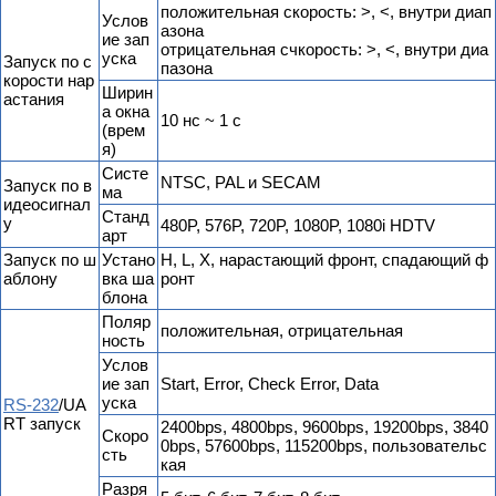
положительная скорость: >, <, внутри диап
Услов
азона
ие зап
отрицательная счкорость: >, <, внутри диа
уска
Запуск по с
пазона
корости нар
Ширин
астания
а окна
10 нс ~ 1 с
(врем
я)
Cисте
NTSC, PAL и SECAM
Запуск по в
ма
идеосигнал
Cтанд
у
480P, 576P, 720P, 1080P, 1080i HDTV
арт
Запуск по ш
Устано
H, L, X, нарастающий фронт, спадающий ф
аблону
вка ша
ронт
блона
Поляр
положительная, отрицательная
ность
Услов
ие зап
Start, Error, Check Error, Data
уска
RS-232
/UA
RT запуск
2400bps, 4800bps, 9600bps, 19200bps, 3840
Скоро
0bps, 57600bps, 115200bps, пользовательс
сть
кая
Разря