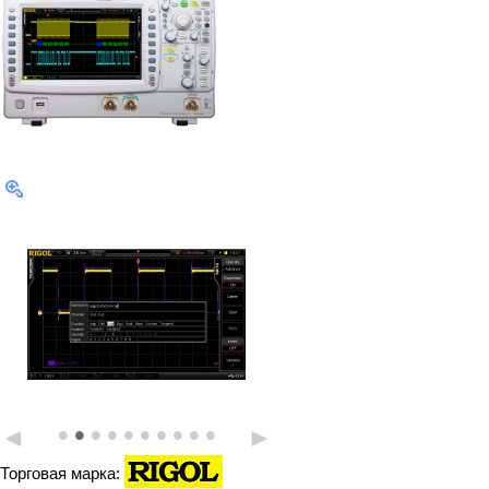
•
•
•
•
•
•
•
•
•
•
◄
►
Торговая марка: