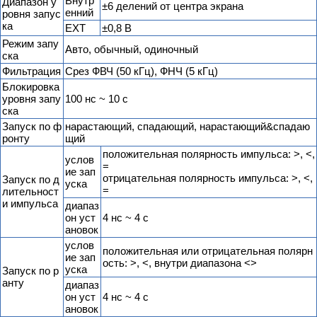
Внутр
Диапазон у
±6 делений от центра экрана
енний
ровня запус
ка
EXT
±0,8 В
Режим запу
Авто, обычный, одиночный
ска
Фильтрация
Срез ФВЧ (50 кГц), ФНЧ (5 кГц)
Блокировка
уровня запу
100 нс ~ 10 с
ска
Запуск по ф
нарастающий, спадающий, нарастающий&спадаю
ронту
щий
положительная полярность импульса: >, <,
услов
=
ие зап
отрицательная полярность импульса: >, <,
Запуск по д
уска
=
лительност
и импульса
диапаз
он уст
4 нс ~ 4 с
ановок
услов
положительная или отрицательная полярн
ие зап
ость: >, <, внутри диапазона <>
уска
Запуск по р
анту
диапаз
он уст
4 нс ~ 4 с
ановок