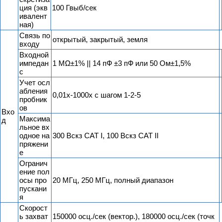
ция (экв
100 Гвыб/сек
ивалент
ная)
Связь по
открытый, закрытый, земля
входу
Входной
импедан
1 MΩ±1% || 14 пФ ±3 пФ или 50 Ом±1,5%
с
Учет осл
абления
0,01х-1000х с шагом 1-2-5
пробник
ов
Вхо
Максима
д
льное вх
одное на
300 Вскз CAT I, 100 Вскз CAT II
пряжени
е
Огранич
ение пол
осы про
20 МГц, 250 МГц, полный диапазон
пускани
я
Скорост
ь захват
150000 осц./сек (вектор.), 180000 осц./сек (точк