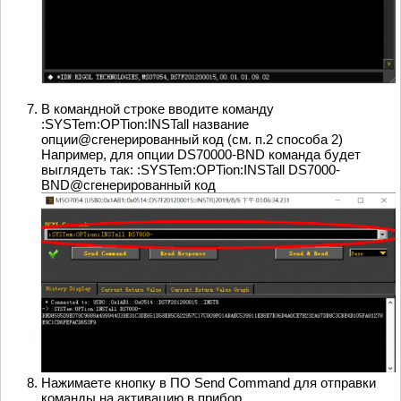
В командной строке вводите команду
:SYSTem:OPTion:INSTall название
опции@сгенерированный код (см. п.2 способа 2)
Например, для опции DS70000-BND команда будет
выглядеть так: :SYSTem:OPTion:INSTall DS7000-
BND@сгенерированный код
Нажимаете кнопку в ПО Send Command для отправки
команды на активацию в прибор