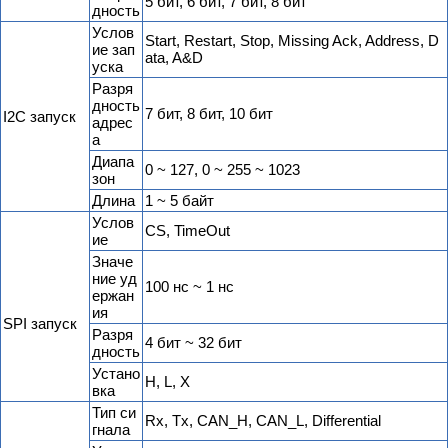
5 бит, 6 бит, 7 бит, 8 бит
дность
Услов
Start, Restart, Stop, Missing Ack, Address, D
ие зап
ata, A&D
уска
Разря
дность
7 бит, 8 бит, 10 бит
I2C запуск
адрес
а
Диапа
0 ~ 127, 0 ~ 255 ~ 1023
зон
Длина
1 ~ 5 байт
Услов
CS, TimeOut
ие
Значе
ние уд
100 нс ~ 1 нс
ержан
ия
SPI запуск
Разря
4 бит ~ 32 бит
дность
Устано
H, L, X
вка
Тип си
Rx, Tx, CAN_H, CAN_L, Differential
гнала