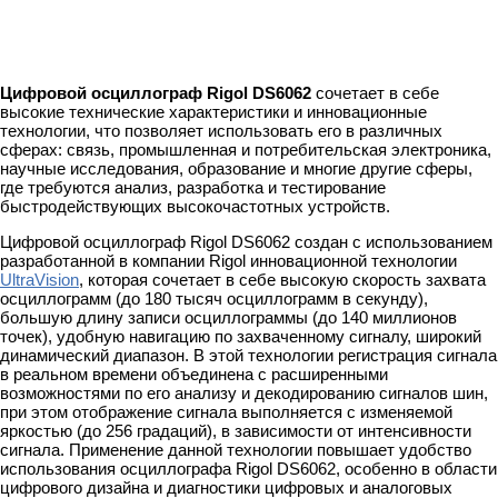
Цифровой осциллограф Rigol DS6062
сочетает в себе
высокие технические характеристики и инновационные
технологии, что позволяет использовать его в различных
сферах: связь, промышленная и потребительская электроника,
научные исследования, образование и многие другие сферы,
где требуются анализ, разработка и тестирование
быстродействующих высокочастотных устройств.
Цифровой осциллограф Rigol DS6062 создан с использованием
разработанной в компании Rigol инновационной технологии
UltraVision
, которая сочетает в себе высокую скорость захвата
осциллограмм (до 180 тысяч осциллограмм в секунду),
большую длину записи осциллограммы (до 140 миллионов
точек), удобную навигацию по захваченному сигналу, широкий
динамический диапазон. В этой технологии регистрация сигнала
в реальном времени объединена с расширенными
возможностями по его анализу и декодированию сигналов шин,
при этом отображение сигнала выполняется с изменяемой
яркостью (до 256 градаций), в зависимости от интенсивности
сигнала. Применение данной технологии повышает удобство
использования осциллографа Rigol DS6062, особенно в области
цифрового дизайна и диагностики цифровых и аналоговых