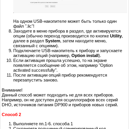
На одном USB-накопителе может быть только один
файл ".lic"!
Заходите в меню прибора в раздел, где активируются
опции (обычно переход производится по кнопке
Utility
,
далее в раздел
System
, затем находите меню,
связанный с опциями).
Подключаете USB-накопитель к прибору и запускаете
активацию опций (например,
Option install
).
Если активация прошла успешно, то на экране
появляется сообщение об этом, например "Option
activated successfully".
После активации опций прибор рекомендуется
перезапустить заново.
Внимание!
Данный способ может подходить не для всех приборов.
Например, он не доступен для осциллографов всех серий
DHO, источников питания DP900 и приборов новых серий.
Способ 2
Выполняете пп.1-6. способа 1
Сохраняете полученный сгенерированный код