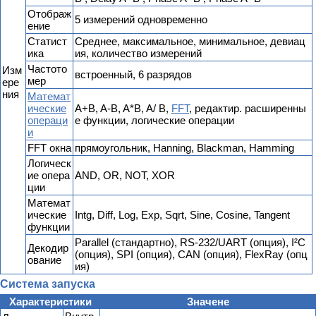
Отображ
5 измерений одновременно
ение
Статист
Среднее, максимальное, минимальное, девиац
ика
ия, количество измерений
Частото
Изм
встроенный, 6 разрядов
мер
ере
ния
Математ
ические
A+B, A-B, A*B, A/ B,
FFT
, редактир. расширенны
операци
е функции, логические операции
и
FFT окна
прямоугольник, Hanning, Blackman, Hamming
Логическ
ие опера
AND, OR, NOT, XOR
ции
Математ
ические
Intg, Diff, Log, Exp, Sqrt, Sine, Cosine, Tangent
функции
Parallel (стандартно), RS-232/UART (опция), I²C
Декодир
(опция), SPI (опция), CAN (опция), FlexRay (опц
ование
ия)
Система запуска
Характеристики
Значене