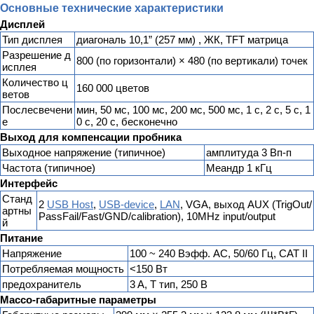
Основные технические характеристики
Дисплей
Тип дисплея
диагональ 10,1” (257 мм) , ЖК, TFT матрица
Разрешение д
800 (по горизонтали) × 480 (по вертикали) точек
исплея
Количество ц
160 000 цветов
ветов
Послесвечени
мин, 50 мс, 100 мс, 200 мс, 500 мс, 1 с, 2 с, 5 с, 1
е
0 с, 20 с, бесконечно
Выход для компенсации пробника
Выходное напряжение (типичное)
амплитуда 3 Вп-п
Частота (типичное)
Меандр 1 кГц
Интерфейс
Станд
2
USB Host
,
USB-device
,
LAN
, VGA, выход AUX (TrigOut/
артны
PassFail/Fast/GND/calibration), 10MHz input/output
й
Питание
Напряжение
100 ~ 240 Вэфф. AC, 50/60 Гц, CAT II
Потребляемая мощность
<150 Вт
предохранитель
3 A, T тип, 250 В
Массо-габаритные параметры