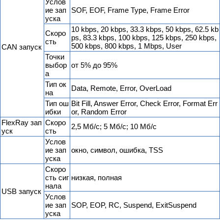
Услов
ие зап
SOF, EOF, Frame Type, Frame Error
уска
10 kbps, 20 kbps, 33.3 kbps, 50 kbps, 62.5 kb
Скоро
ps, 83.3 kbps, 100 kbps, 125 kbps, 250 kbps,
сть
500 kbps, 800 kbps, 1 Mbps, User
CAN запуск
Точки
выбор
от 5% до 95%
а
Тип ок
Data, Remote, Error, OverLoad
на
Тип ош
Bit Fill, Answer Error, Check Error, Format Err
ибки
or, Random Error
FlexRay зап
Скоро
2,5 Мб/с; 5 Мб/с; 10 Мб/с
уск
сть
Услов
ие зап
окно, символ, ошибка, TSS
уска
Скоро
сть сиг
низкая, полная
нала
USB запуск
Услов
ие зап
SOP, EOP, RC, Suspend, ExitSuspend
уска