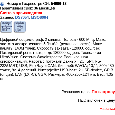
Номер в Госреестре СИ:
54986-13
Гарантийный срок:
36 месяцев
Снято с производства
Замена:
DS7054
,
MSO8064
Цифровой осциллограф. 2 канала. Полоса - 600 МГц. Макс.
частота дискретизации: 5 Гвыб/с (реальное время); Макс.
память: 140М точек. Скорость захвата - 120000 осц./сек;
Покадровый регистратор - до 180000 кадров. Технология
UltraVision. Система WaveInspector. Расширенная
синхронизация. Работа с потоками данных: I2C, SPI, RS-
232/UART, USB, FlexRay и CAN. Дисплей: WVGA; 10,1", 800х480
точек, 8х14 делений. Интерфейс: USB-host, 2 USB-device, GPIB
(опция), LAN (LXI-C), VGA. Размеры: 400х255х124 мм. Вес: 4,05
кг
Розничная цена:
По запросу
НДС включён в цену
На заказ