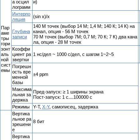
а осцил
и)
лограмм
Интерпо
(sin x)/x
ляция
140 М точек (выбор 14 М; 1,4 М; 140 К; 14 К) на
Пар
Глубина
канал, опция - 56 М точек
аме
записи
70 М точек (выбор 7М; 0,7 М; 70 К; 7 К) два кана
тры
ла, опция - 28 М точек
гори
зонт
Коэффи
аль
циент ра
1 нс/дел ~ 1000 с/дел, с шагом 1~2~5
ной
звертки
сист
Погрешн
емы
ость вре
±4 ppm
менной
базы
Максима
Пред-запуск: ≥ 1 ширины экрана
льная за
Пост-запуск: 1 с....100000 с
держка
Режимы
Y-T,
X-Y
, самописец, задержка
Вертика
льное ра
8 бит
зрешени
е
Вертика