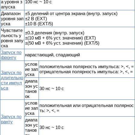
а уровня з
100 нс ~ 10 с
апуска
Диапазон
±5 делений от центра экрана (внутр. запуск)
уровня зап
±2 В (EXT)
уска
±10 В (EXT/5)
Чувствите
±0.3 деления (внутр. запуск)
льность у
±(10 мВ + 6% уст. значения) (EXT)
ровня запу
±(50 мВ + 6% уст. значения) (EXT/5)
ска
Запуск по
нарастающий, спадающий
фронту
услов
положительная полярность импульса: >, <, =
ие зап
отрицательная полярность импульса: >, <, =
Запуск по
уска
длительно
диапа
сти импул
зон ус
ьса
30 нс ~ 10 с
танов
ок
услов
положительная или отрицательная полярнос
ие зап
ть: >, <, =
уска
Запуск по
диапа
ранту
зон ус
30 нс ~ 10 с
танов