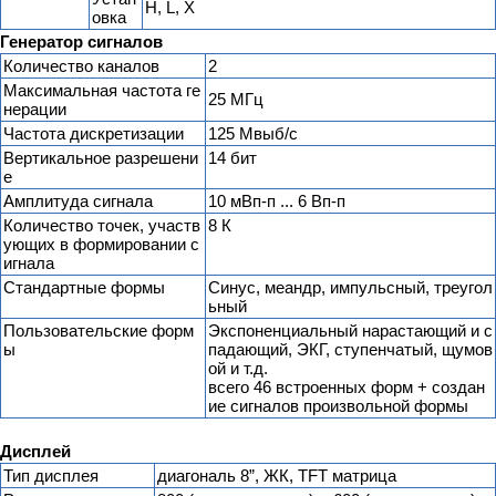
H, L, X
овка
Генератор сигналов
Количество каналов
2
Максимальная частота ге
25 МГц
нерации
Частота дискретизации
125 Мвыб/с
Вертикальное разрешени
14 бит
е
Амплитуда сигнала
10 мВп-п ... 6 Вп-п
Количество точек, участв
8 К
ующих в формировании с
игнала
Стандартные формы
Синус, меандр, импульсный, треугол
ьный
Пользовательские форм
Экспоненциальный нарастающий и с
ы
падающий, ЭКГ, ступенчатый, щумов
ой и т.д.
всего 46 встроенных форм + создан
ие сигналов произвольной формы
Дисплей
Тип дисплея
диагональ 8”, ЖК, TFT матрица