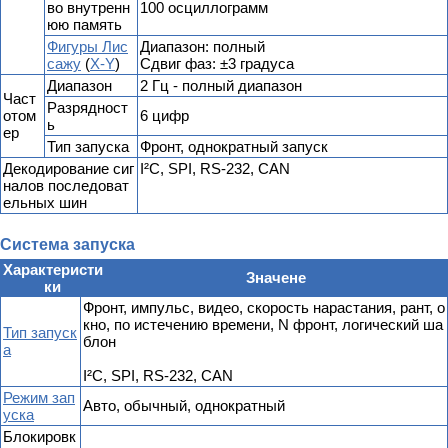
во внутренн
100 осциллограмм
юю память
Фигуры Лис
Диапазон: полный
сажу
(
X-Y
)
Сдвиг фаз: ±3 градуса
Диапазон
2 Гц - полный диапазон
Част
Разрядност
отом
6 цифр
ь
ер
Тип запуска
Фронт, однократный запуск
Декодирование сиг
I²C, SPI, RS-232, CAN
налов последоват
ельных шин
Система запуска
Характеристи
Значене
ки
Фронт, импульс, видео, скорость нарастания, рант, о
кно, по истечению времени, N фронт, логический ша
Тип запуск
блон
а
I²C, SPI, RS-232, CAN
Режим зап
Авто, обычный, однократный
уска
Блокировк