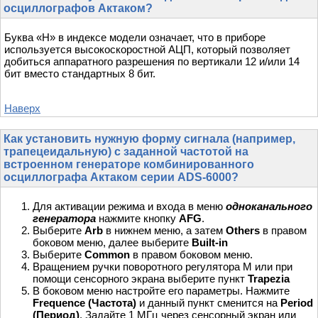
осциллографов Актаком?
Буква «H» в индексе модели означает, что в приборе
используется высокоскоростной АЦП, который позволяет
добиться аппаратного разрешения по вертикали 12 и/или 14
бит вместо стандартных 8 бит.
Наверх
Как установить нужную форму сигнала (например,
трапецеидальную) с заданной частотой на
встроенном генераторе комбинированного
осциллографа Актаком серии ADS-6000?
Для активации режима и входа в меню
одноканального
генератора
нажмите кнопку
AFG
.
Выберите
Arb
в нижнем меню, а затем
Others
в правом
боковом меню, далее выберите
Built-in
Выберите
Common
в правом боковом меню.
Вращением ручки поворотного регулятора М или при
помощи сенсорного экрана выберите пункт
Trapezia
В боковом меню настройте его параметры. Нажмите
Frequence (Частота)
и данный пункт сменится на
Period
(Период)
. Задайте 1 МГц через сенсорный экран или