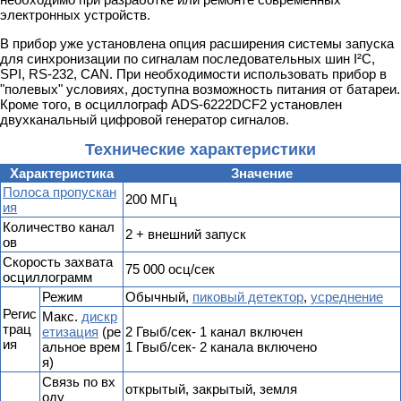
электронных устройств.
В прибор уже установлена опция расширения системы запуска
для синхронизации по сигналам последовательных шин I²C,
SPI, RS-232, CAN. При необходимости использовать прибор в
"полевых" условиях, доступна возможность питания от батареи.
Кроме того, в осциллограф ADS-6222DCF2 установлен
двухканальный цифровой генератор сигналов.
Технические характеристики
Характеристика
Значение
Полоса пропускан
200 МГц
ия
Количество канал
2 + внешний запуск
ов
Скорость захвата
75 000 осц/сек
осциллограмм
Режим
Обычный,
пиковый детектор
,
усреднение
Регис
Макс.
дискр
трац
етизация
(ре
2 Гвыб/сек- 1 канал включен
ия
альное врем
1 Гвыб/сек- 2 канала включено
я)
Связь по вх
открытый, закрытый, земля
оду