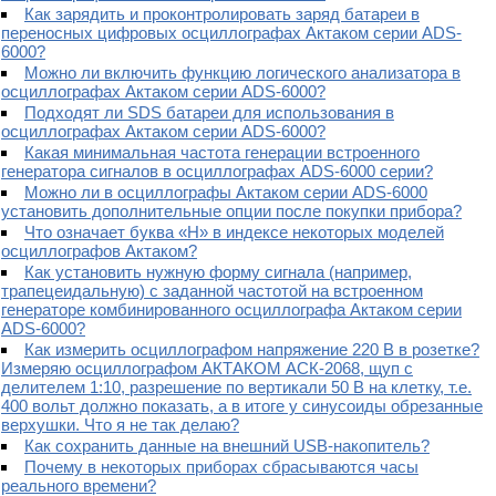
Как зарядить и проконтролировать заряд батареи в
переносных цифровых осциллографах Актаком серии ADS-
6000?
Можно ли включить функцию логического анализатора в
осциллографах Актаком серии ADS-6000?
Подходят ли SDS батареи для использования в
осциллографах Актаком серии ADS-6000?
Какая минимальная частота генерации встроенного
генератора сигналов в осциллографах ADS-6000 серии?
Можно ли в осциллографы Актаком серии ADS-6000
установить дополнительные опции после покупки прибора?
Что означает буква «H» в индексе некоторых моделей
осциллографов Актаком?
Как установить нужную форму сигнала (например,
трапецеидальную) с заданной частотой на встроенном
генераторе комбинированного осциллографа Актаком серии
ADS-6000?
Как измерить осциллографом напряжение 220 В в розетке?
Измеряю осциллографом АКТАКОМ АСК-2068, щуп с
делителем 1:10, разрешение по вертикали 50 В на клетку, т.е.
400 вольт должно показать, а в итоге у синусоиды обрезанные
верхушки. Что я не так делаю?
Как сохранить данные на внешний USB-накопитель?
Почему в некоторых приборах сбрасываются часы
реального времени?