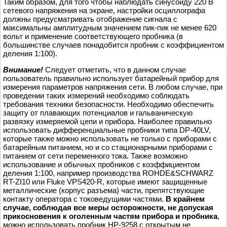
Таким образом, для того чтобы наблюдать синусоиду 220 В
сетевого напряжения на экране, настройки осциллографа
должны предусматривать отображение сигнала с
максимальны амплитудным значением пик-пик не менее 620
вольт и применение соответствующего пробника (в
большинстве случаев понадобится пробник с коэффициентом
деления 1:100).
Внимание!
Следует отметить, что в данном случае
пользователь правильно использует батарейный прибор для
измерения параметров напряжения сети. В любом случае, при
проведении таких измерений необходимо соблюдать
требования техники безопасности. Необходимо обеспечить
защиту от плавающих потенциалов и гальваническую
развязку измеряемой цепи и прибора. Наиболее правильно
использовать дифференциальные пробники типа DP-40LV,
которые также можно использовать не только с приборами с
батарейным питанием, но и со стационарными приборами с
питанием от сети переменного тока. Также возможно
использование и обычных пробников с коэффициентом
деления 1:100, например производства ROHDE&SCHWARZ
RT-ZI10 или Fluke VPS420-R, которые имеют защищенные
металлические (корпус разъема) части, препятствующие
контакту оператора с токоведущими частями.
В крайнем
случае, соблюдая все меры осторожности, не допуская
прикосновения к оголенным частям прибора и пробника
,
можно использовать пробник HP-9258 с открытым не