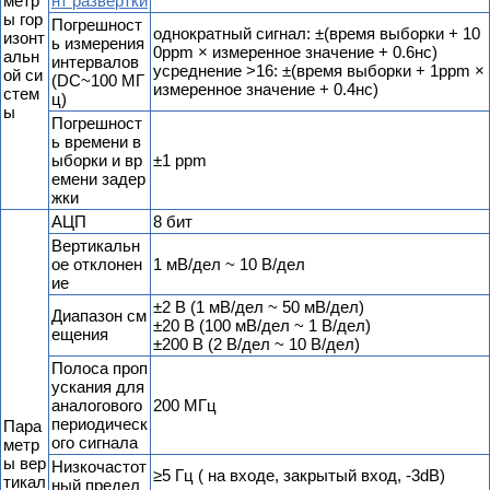
метр
нт развертки
ы гор
Погрешност
однократный сигнал: ±(время выборки + 10
изонт
ь измерения
0ppm × измеренное значение + 0.6нс)
альн
интервалов
усреднение >16: ±(время выборки + 1ppm ×
ой си
(DC~100 МГ
измеренное значение + 0.4нс)
стем
ц)
ы
Погрешност
ь времени в
ыборки и вр
±1 ppm
емени задер
жки
АЦП
8 бит
Вертикальн
ое отклонен
1 мВ/дел ~ 10 В/дел
ие
±2 В (1 мВ/дел ~ 50 мВ/дел)
Диапазон см
±20 В (100 мВ/дел ~ 1 В/дел)
ещения
±200 В (2 В/дел ~ 10 В/дел)
Полоса проп
ускания для
аналогового
200 МГц
периодическ
Пара
ого сигнала
метр
ы вер
Низкочастот
≥5 Гц ( на входе, закрытый вход, -3dB)
тикал
ный предел