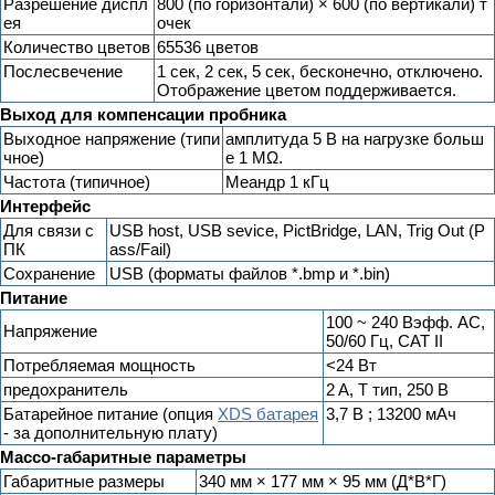
Разрешение диспл
800 (по горизонтали) × 600 (по вертикали) т
ея
очек
Количество цветов
65536 цветов
Послесвечение
1 сек, 2 сек, 5 сек, бесконечно, отключено.
Отображение цветом поддерживается.
Выход для компенсации пробника
Выходное напряжение (типи
амплитуда 5 В на нагрузке больш
чное)
е 1 MΩ.
Частота (типичное)
Меандр 1 кГц
Интерфейс
Для связи с
USB host, USB sevice, PictBridge, LAN, Trig Out (P
ПК
ass/Fail)
Сохранение
USB (форматы файлов *.bmp и *.bin)
Питание
100 ~ 240 Вэфф. AC,
Напряжение
50/60 Гц, CAT II
Потребляемая мощность
<24 Вт
предохранитель
2 A, T тип, 250 В
Батарейное питание (опция
XDS батарея
3,7 В ; 13200 мАч
- за дополнительную плату)
Массо-габаритные параметры
Габаритные размеры
340 мм × 177 мм × 95 мм (Д*В*Г)