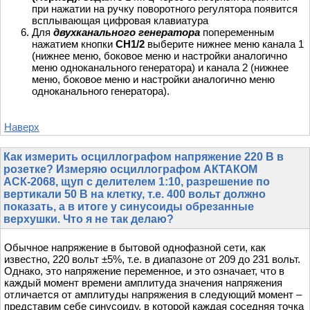
при нажатии на ручку поворотного регулятора появится
всплывающая цифровая клавиатура
Для
двухканального генератора
попеременным
нажатием кнопки
CH1/2
выберите нижнее меню канала 1
(нижнее меню, боковое меню и настройки аналогично
меню одноканального генератора) и канала 2 (нижнее
меню, боковое меню и настройки аналогично меню
одноканального генератора).
Наверх
Как измерить осциллографом напряжение 220 В в
розетке? Измеряю осциллографом АКТАКОМ
АСК-2068, щуп с делителем 1:10, разрешение по
вертикали 50 В на клетку, т.е. 400 вольт должно
показать, а в итоге у синусоиды обрезанные
верхушки. Что я не так делаю?
Обычное напряжение в бытовой однофазной сети, как
известно, 220 вольт ±5%, т.е. в диапазоне от 209 до 231 вольт.
Однако, это напряжение переменное, и это означает, что в
каждый момент времени амплитуда значения напряжения
отличается от амплитуды напряжения в следующий момент –
представим себе синусоиду, в которой каждая соседняя точка