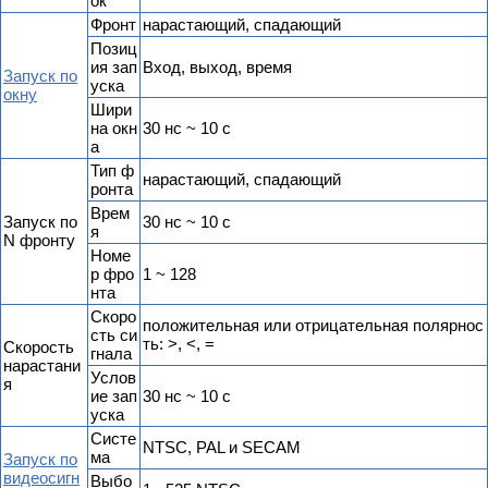
ок
Фронт
нарастающий, спадающий
Позиц
ия зап
Вход, выход, время
Запуск по
уска
окну
Шири
на окн
30 нс ~ 10 с
а
Тип ф
нарастающий, спадающий
ронта
Врем
Запуск по
30 нс ~ 10 с
я
N фронту
Номе
р фро
1 ~ 128
нта
Скоро
положительная или отрицательная полярнос
сть си
ть: >, <, =
Скорость
гнала
нарастани
Услов
я
ие зап
30 нс ~ 10 с
уска
Cисте
NTSC, PAL и SECAM
ма
Запуск по
видеосигн
Выбо