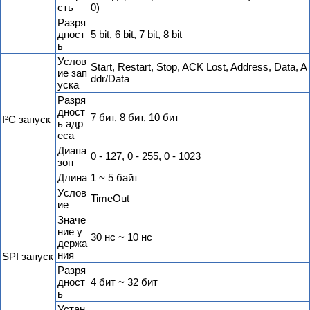
сть
0)
Разря
дност
5 bit, 6 bit, 7 bit, 8 bit
ь
Услов
Start, Restart, Stop, ACK Lost, Address, Data, A
ие зап
ddr/Data
уска
Разря
дност
7 бит, 8 бит, 10 бит
I²C запуск
ь адр
еса
Диапа
0 - 127, 0 - 255, 0 - 1023
зон
Длина
1 ~ 5 байт
Услов
TimeOut
ие
Значе
ние у
30 нс ~ 10 нс
держа
ния
SPI запуск
Разря
дност
4 бит ~ 32 бит
ь
Устан