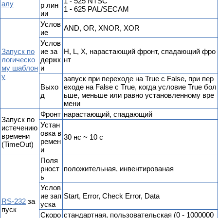
1 - 525 NTSC
алу
р лин
1 - 625 PAL/SECAM
ии
Услов
AND, OR, XNOR, XOR
ие
Услов
Запуск по
ие за
H, L, X, нарастающий фронт, спадающий фро
логическо
держк
нт
му шаблон
и
у
запуск при переходе на True с False, при пер
Выхо
еходе на False с True, когда условие True бол
д
ьше, меньше или равно установленному вре
мени
Фронт
нарастающий, спадающий
Запуск по
Устан
истечению
овка в
времени
30 нс ~ 10 с
ремен
(TimeOut)
и
Поля
рност
положительная, инвентированая
ь
Услов
ие зап
Start, Error, Check Error, Data
RS-232
за
уска
пуск
Скоро
стандартная, пользовательская (0 - 1000000