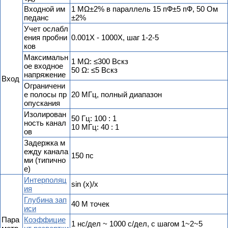
Входной им
1 MΩ±2% в параллель 15 пФ±5 пФ, 50 Ом
педанс
±2%
Учет ослабл
ения пробни
0.001X - 1000X, шаг 1-2-5
ков
Максимальн
1 MΩ: ≤300 Вскз
ое входное
50 Ω: ≤5 Вскз
напряжение
Вход
Ограничени
е полосы пр
20 МГц, полный диапазон
опускания
Изолирован
50 Гц: 100 : 1
ность канал
10 МГц: 40 : 1
ов
Задержка м
ежду канала
150 пс
ми (типично
е)
Интерполяц
sin (x)/x
ия
Глубина зап
40 М точек
иси
Пара
Коэффицие
1 нс/дел ~ 1000 с/дел, с шагом 1~2~5