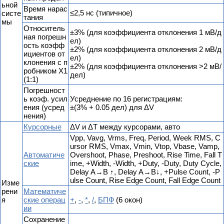
ьной
Время нарас
≤2,5 нс (типичное)
систе
тания
мы
Относитель
±3% (для коэффициента отклонения 1 мВ/д
ная погрешн
ел)
ость коэфф
±2% (для коэффициента отклонения 2 мВ/д
ициентов от
ел)
клонения с п
±2% (для коэффициента отклонения >2 мВ/
робником Х1
дел)
(1:1)
Погрешност
ь коэф. усил
Усреднение по 16 регистрациям:
ения (усред
±(3% + 0.05 дел) для ΔV
нения)
Курсорные
ΔV и ΔT между курсорами, авто
Vpp, Vavg, Vrms, Freq, Period, Week RMS, C
ursor RMS, Vmax, Vmin, Vtop, Vbase, Vamp,
Автоматиче
Overshoot, Phase, Preshoot, Rise Time, Fall T
ские
ime, +Width, -Width, +Duty, -Duty, Duty Cycle,
Delay A→B ↑, Delay A→B↓, +Pulse Count, -P
ulse Count, Rise Edge Count, Fall Edge Count
Изме
рени
Математиче
я
ские операц
+
,
-
,
*
,
/
,
БПФ
(6 окон)
ии
Сохранение