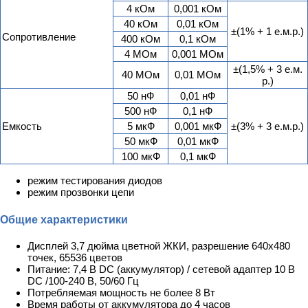
4 кОм
0,001 кОм
40 кОм
0,01 кОм
±(1% + 1 е.м.р.)
Сопротивление
400 кОм
0,1 кОм
4 МОм
0,001 МОм
±(1,5% + 3 е.м.
40 МОм
0,01 МОм
р.)
50 нФ
0,01 нФ
500 нФ
0,1 нФ
Емкость
5 мкФ
0,001 мкФ
±(3% + 3 е.м.р.)
50 мкФ
0,01 мкФ
100 мкФ
0,1 мкФ
режим тестирования диодов
режим прозвонки цепи
Общие характеристики
Дисплей 3,7 дюйма цветной ЖКИ, разрешение 640x480
точек, 65536 цветов
Питание: 7,4 В DC (аккумулятор) / сетевой адаптер 10 В
DC /100-240 В, 50/60 Гц
Потребляемая мощность не более 8 Вт
Время работы от аккумулятора до 4 часов