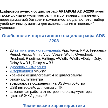
Цифровой ручной осциллограф АКТАКОМ ADS-2208
имеет
также функцию мультиметра, что в сочетании с питанием от
перезаряжаемой батареи и компактностью делают этот пибор
удобным инструментом для использования в "полевых"
условиях.
Особенности портативного осциллографа ADS-
2208
20
автоматических измерений
: Vpp, Vavg, RMS, Frequency,
Period, Vmax, Vmin, Vtop, Vbase, Width, Overshoot,
Preshoot, Risetime, Falltime, +Width, -Width, +Duty, -Duty,
Delay A→B
, Delay A→B
курсорные измерения
интерполяция
sin(x)/x
хранение осциллограмм: 4 осциллограммы
режим мультиметра
возможность сохранения на USB-устройство
USB интерфейс для связи с ПК
автономная работа от встроенного аккумулятора
цветной ЖКИ дисплей
Технические характеристики