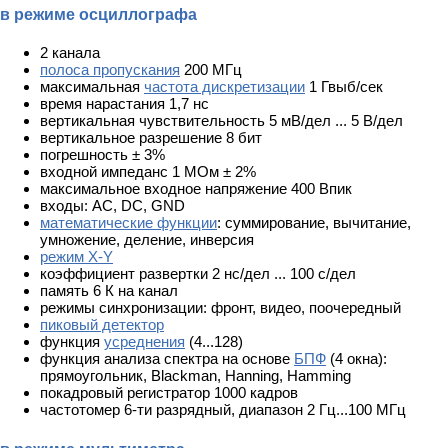
в режиме осциллографа
2 канала
полоса пропускания
200 МГц
максимальная
частота дискретизации
1 Гвыб/сек
время нарастания 1,7 нс
вертикальная чувствительность 5 мВ/дел ... 5 В/дел
вертикальное разрешение 8 бит
погрешность ± 3%
входной импеданс 1 МОм ± 2%
максимальное входное напряжение 400 Впик
входы: АС, DC, GND
математические функции
: суммирование, вычитание,
умножение, деление, инверсия
режим X-Y
коэффициент развертки 2 нс/дел ... 100 с/дел
память 6 К на канал
режимы синхронизации: фронт, видео, поочередный
пиковый детектор
функция
усреднения
(4...128)
функция анализа спектра на основе
БПФ
(4 окна):
прямоугольник, Blackman, Hanning, Hamming
покадровый регистратор 1000 кадров
частотомер 6-ти разрядный, диапазон 2 Гц...100 МГц