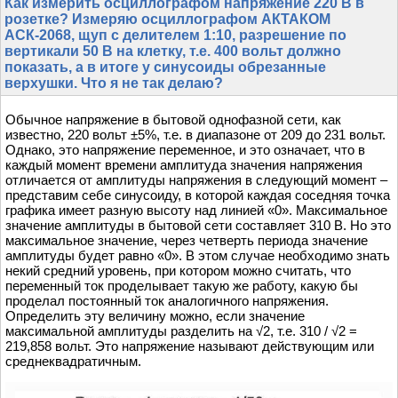
Как измерить осциллографом напряжение 220 В в
розетке? Измеряю осциллографом АКТАКОМ
АСК-2068, щуп с делителем 1:10, разрешение по
вертикали 50 В на клетку, т.е. 400 вольт должно
показать, а в итоге у синусоиды обрезанные
верхушки. Что я не так делаю?
Обычное напряжение в бытовой однофазной сети, как
известно, 220 вольт ±5%, т.е. в диапазоне от 209 до 231 вольт.
Однако, это напряжение переменное, и это означает, что в
каждый момент времени амплитуда значения напряжения
отличается от амплитуды напряжения в следующий момент –
представим себе синусоиду, в которой каждая соседняя точка
графика имеет разную высоту над линией «0». Максимальное
значение амплитуды в бытовой сети составляет 310 В. Но это
максимальное значение, через четверть периода значение
амплитуды будет равно «0». В этом случае необходимо знать
некий средний уровень, при котором можно считать, что
переменный ток проделывает такую же работу, какую бы
проделал постоянный ток аналогичного напряжения.
Определить эту величину можно, если значение
максимальной амплитуды разделить на √2, т.е. 310 / √2 =
219,858 вольт. Это напряжение называют действующим или
среднеквадратичным.