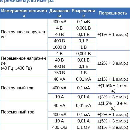
в режиме мультиметра
Измеряемая величин
Диапазон
Разрешени
Погрешность
а
ы
е
400 мВ
0,1 мВ
4 В
0,001 В
Постоянное напряжен
40 В
0,01 В
±(1% + 1 е.м.р.)
ие
400 В
0,1 В
1000 В
1 В
4 В
0,001 В
Переменное напряжен
40 В
0,01 В
ие
±(2% + 3 е.м.р.)
400 В
0,1 В
(40 Гц…400 Гц)
750 В
1 В
40 мА
0,01 мА
±(1% + 1 е.м.р.)
±(1,5% + 1 е.м.
Постоянный ток
400 мА
0,1 мА
р.)
10 А
0,01 А
±(3% + 3 е.м.р.)
±(1,5% + 3 е.м.
40 мА
0,01 мА
р.)
Переменный ток
400 мА
0,1 мА
±(2% + 1 е.м.р.)
10 А
0,01 А
±(5% + 3 е.м.р.)
400 Ом
0,1 Ом
±(1% + 3 е.м.р.)