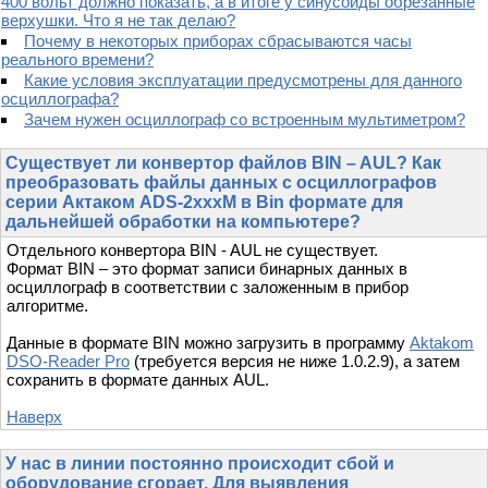
400 вольт должно показать, а в итоге у синусоиды обрезанные
верхушки. Что я не так делаю?
Почему в некоторых приборах сбрасываются часы
реального времени?
Какие условия эксплуатации предусмотрены для данного
осциллографа?
Зачем нужен осциллограф со встроенным мультиметром?
Существует ли конвертор файлов BIN – AUL? Как
преобразовать файлы данных с осциллографов
серии Актаком ADS-2xxxM в Bin формате для
дальнейшей обработки на компьютере?
Отдельного конвертора BIN - AUL не существует.
Формат BIN – это формат записи бинарных данных в
осциллограф в соответствии с заложенным в прибор
алгоритме.
Данные в формате BIN можно загрузить в программу
Aktakom
DSO-Reader Pro
(требуется версия не ниже 1.0.2.9), а затем
сохранить в формате данных AUL.
Наверх
У нас в линии постоянно происходит сбой и
оборудование сгорает. Для выявления