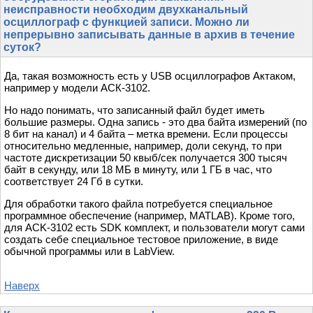
неисправности необходим двухканальный
осциллограф с функцией записи. Можно ли
непрерывно записывать данные в архив в течение
суток?
Да, такая возможность есть у USB осциллографов Актаком,
например у модели АСК-3102.
Но надо понимать, что записанный файл будет иметь
большие размеры. Одна запись - это два байта измерений (по
8 бит на канал) и 4 байта – метка времени. Если процессы
относительно медленные, например, доли секунд, то при
частоте дискретизации 50 квыб/сек получается 300 тысяч
байт в секунду, или 18 МБ в минуту, или 1 ГБ в час, что
соответствует 24 Гб в сутки.
Для обработки такого файла потребуется специальное
программное обеспечение (например, MATLAB). Кроме того,
для ACK-3102 есть SDK комплект, и пользователи могут сами
создать себе специальное тестовое приложение, в виде
обычной программы или в LabView.
Наверх