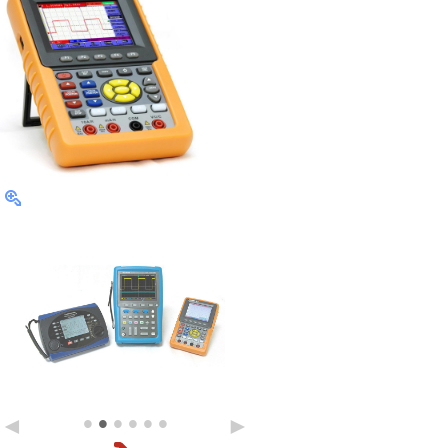
•
•
•
•
•
•
◄
►