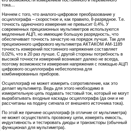
тока…
Начнем с того, что аналого-цифровое преобразование у
осциллографа – скоростное и, как правило, 8-разрядное. Т.е.
точность одиночного измерения не превысит 0,4%. У
современных прецизионных мультиметров используются
медленные АЦП, но имеющие большую разрядность, что
обеспечивает точность зачастую на порядок лучше. Так для
прецизионного цифрового мультиметра АКТАКОМ АМ-1189
точность измерений постоянного напряжения составляет
0,02%, что в 20 раз лучше. С другой стороны потребность в
высокой точности измерений возникает далеко не всегда,
поэтому возможности измерения напряжения с помощью АЦП
цифрового осциллографа небесполезна для
комбинированных приборов.
Осциллограф не может измерить сопротивление, как это
делает мультиметр. Ведь для этого необходимо в
измерительную цепь подавать тестовый ток, который не могут
вырабатывать входные каскады осциллографа (да они и не
рассчитаны на подачу сигнала от внешнего источника тока).
По этой же причине осциллограф (в отличие от мультиметра)
не может осуществлять прозвонку цепи, измерять емкость,
индуктивность и тестировать диоды и транзисторы (обычный
функционал для мультиметра).