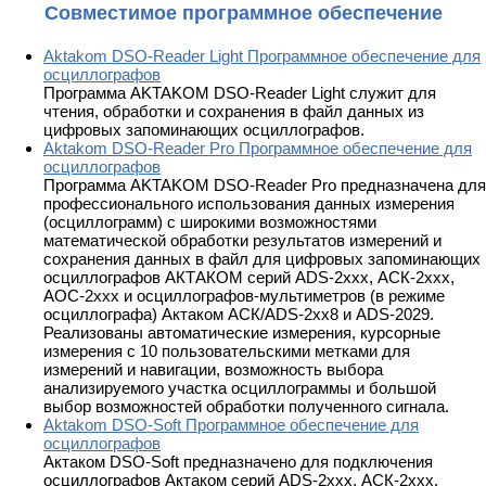
Совместимое программное обеспечение
Aktakom DSO-Reader Light Программное обеспечение для
осциллографов
Программа AKTAKOM DSO-Reader Light служит для
чтения, обработки и сохранения в файл данных из
цифровых запоминающих осциллографов.
Aktakom DSO-Reader Pro Программное обеспечение для
осциллографов
Программа AKTAKOM DSO-Reader Pro предназначена для
профессионального использования данных измерения
(осциллограмм) с широкими возможностями
математической обработки результатов измерений и
сохранения данных в файл для цифровых запоминающих
осциллографов АКТАКОМ серий ADS-2ххх, АСК-2ххх,
АОС-2ххх и осциллографов-мультиметров (в режиме
осциллографа) Актаком АСК/ADS-2xx8 и ADS-2029.
Реализованы автоматические измерения, курсорные
измерения с 10 пользовательскими метками для
измерений и навигации, возможность выбора
анализируемого участка осциллограммы и большой
выбор возможностей обработки полученного сигнала.
Aktakom DSO-Soft Программное обеспечение для
осциллографов
Актаком DSO-Soft предназначено для подключения
осциллографов Актаком серий ADS-2xxx, АСК-2xxx,