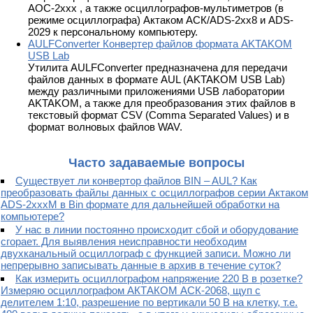
АОС-2ххх , а также осциллографов-мультиметров (в
режиме осциллографа) Актаком АСК/ADS-2xx8 и ADS-
2029 к персональному компьютеру.
AULFConverter Конвертер файлов формата AKTAKOM
USB Lab
Утилита AULFConverter предназначена для передачи
файлов данных в формате AUL (AKTAKOM USB Lab)
между различными приложениями USB лаборатории
AKTAKOM, а также для преобразования этих файлов в
текстовый формат CSV (Comma Separated Values) и в
формат волновых файлов WAV.
Часто задаваемые вопросы
Существует ли конвертор файлов BIN – AUL? Как
преобразовать файлы данных с осциллографов серии Актаком
ADS-2xxxM в Bin формате для дальнейшей обработки на
компьютере?
У нас в линии постоянно происходит сбой и оборудование
сгорает. Для выявления неисправности необходим
двухканальный осциллограф с функцией записи. Можно ли
непрерывно записывать данные в архив в течение суток?
Как измерить осциллографом напряжение 220 В в розетке?
Измеряю осциллографом АКТАКОМ АСК-2068, щуп с
делителем 1:10, разрешение по вертикали 50 В на клетку, т.е.