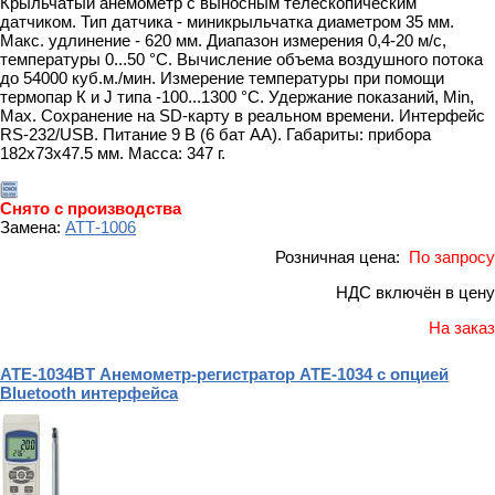
Крыльчатый анемометр с выносным телескопическим
датчиком. Тип датчика - миникрыльчатка диаметром 35 мм.
Макс. удлинение - 620 мм. Диапазон измерения 0,4-20 м/с,
температуры 0...50 °С. Вычисление объема воздушного потока
до 54000 куб.м./мин. Измерение температуры при помощи
термопар К и J типа -100...1300 °С. Удержание показаний, Min,
Max. Сохранение на SD-карту в реальном времени. Интерфейс
RS-232/USB. Питание 9 В (6 бат АА). Габариты: прибора
182x73x47.5 мм. Масса: 347 г.
Снято с производства
Замена:
АТТ-1006
Розничная цена:
По запросу
НДС включён в цену
На заказ
АТЕ-1034BT Анемометр-регистратор АТЕ-1034 с опцией
Bluetooth интерфейса