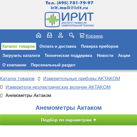
Тел.
(495) 781-79-97
irit.mail@irit.ru
Корзина
Каталог товаров
Оплата и доставка
Поверка приборов
Загрузить каталоги
Техническая поддержка
Новости
Акции
О компании
Персональный раздел
Каталог товаров
Измерительные приборы AKTAKOM
Измерители неэлектрических величин AKTAKOM
Анемометры Актаком
Анемометры Актаком
Подбор по параметрам