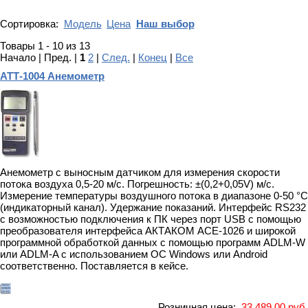
Сортировка:
Модель
Цена
Наш выбор
Товары 1 - 10 из 13
Начало | Пред. |
1
2
|
След.
|
Конец
|
Все
АТТ-1004 Анемометр
Анемометр с выносным датчиком для измерения скорости
потока воздуха 0,5-20 м/с. Погрешность: ±(0,2+0,05V) м/с.
Измерение температуры воздушного потока в диапазоне 0-50 °С
(индикаторный канал). Удержание показаний. Интерфейс RS232
с возможностью подключения к ПК через порт USB с помощью
преобразователя интерфейса АКТАКОМ АСЕ-1026 и широкой
программной обработкой данных с помощью программ ADLM-W
или ADLM-A с использованием ОС Windows или Android
соответственно. Поставляется в кейсе.
Розничная цена:
33 489,00 руб.