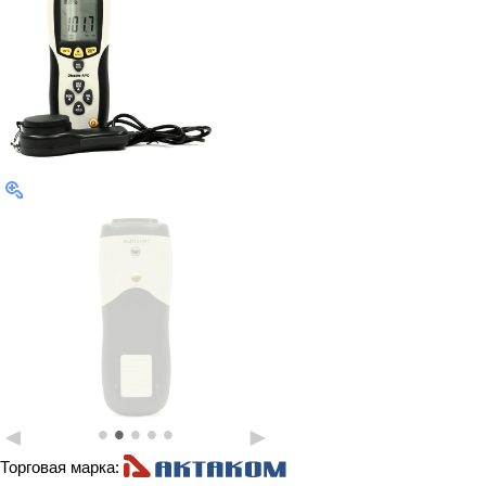
•
•
•
•
•
◄
►
Торговая марка: