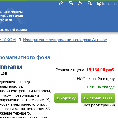
Корзина
ональный раздел
 AKTAKOM
Измерители электромагнитного фона Актаком
ромагнитного фона
Розничная цена:
19 154,00 руб.
яцев
НДС включён в цену
едназначенный для
арактеристик
Есть на складе
(поля) изотропным методом,
тчиком, позволяющим
В корзину
Быстрый заказ
овременно по трем осям: X,
ности электрического поля
(без регистрации)
женности магнитного поля 53
ражение текущего,
 и максимального среднего