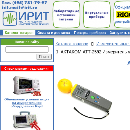
Тел.
(495) 781-79-97
irit.mail@irit.ru
Каталог товаров
Оплата и доставка
Поверка приборов
Загрузить 
Поиск по сайту
Каталог товаров
Измерительные
АКТАКОМ АТТ-2592 Измеритель ур
Специальные предложения
Обновление условий акции
на измерительное
оборудование Rigol