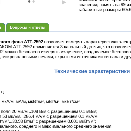
•
•
◄
►
значения; память на 99 и
габаритные размеры 60х6
я
Вопросы и ответы
ного фона АТТ-2592
позволяет измерять характеристики элект
КОМ АТТ-2592 применяется 3-канальный датчик, что позволяет 
92 можно безопасно измерять излучение, создаваемое беспро
i, микроволновыми печами, скрытыми источниками сигнала и д
Технические характеристики
Гц
мкА/м, мА/м, мкВт/м², мВт/м², мкВт/см²
поля 20 мВ/м...108 В/м с разрешением 0.1 мВ/м;
 53 мкА/м...286.4 мА/м с разрешением 0.1 мкА/м;
т/м²...30.93 Вт/м² с разрешением 0.001 мкВт/м²;
ального, среднего и максимального среднего значения