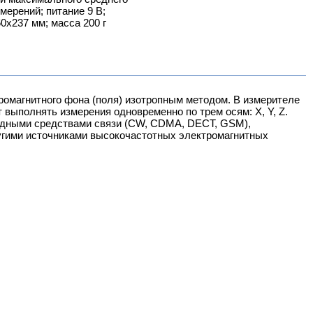
змерений; питание 9 В;
0х237 мм; масса 200 г
ромагнитного фона (поля) изотропным методом. В измерителе
выполнять измерения одновременно по трем осям: X, Y, Z.
водными средствами связи (CW, CDMA, DECT, GSM),
ругими источниками высокочастотных электромагнитных