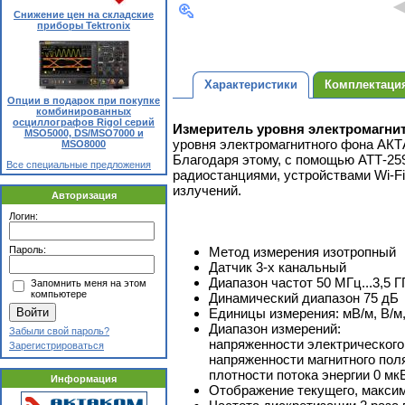
Снижение цен на складские
приборы Tektronix
Характеристики
Комплектаци
Опции в подарок при покупке
комбинированных
осциллографов Rigol серий
Измеритель уровня электромагнит
MSO5000, DS/MSO7000 и
уровня электромагнитного фона АКТА
MSO8000
Благодаря этому, с помощью АТТ-25
Все специальные предложения
радиостанциями, устройствами Wi-F
излучений.
Авторизация
Логин:
Пароль:
Метод измерения изотропный
Датчик 3-х канальный
Диапазон частот 50 МГц...3,5 Г
Запомнить меня на этом
компьютере
Динамический диапазон 75 дБ
Единицы измерения: мВ/м, В/м, 
Диапазон измерений:
Забыли свой пароль?
напряженности электрического 
Зарегистрироваться
напряженности магнитного поля
плотности потока энергии 0 мкВ
Информация
Отображение текущего, максим