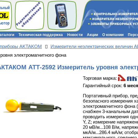
каталоги
Техническая поддержка
Новости
Акции
О компании
Перс
 приборы AKTAKOM
Измерители неэлектрических величин
овня электромагнитного фона
АКТАКОМ АТТ-2592 Измеритель уровня элект
Торговая марка:
Гарантийный срок:
6 мес
Портативный прибор, пр
безопасного измерения х
электромагнитного фона 
снабжен 3-канальным да
проводить измерения одн
Y, Z; измерение напряжен
20 мВ/м...108 В/м, напря
мкА/м...286.4 мА/м; отоб
максимального, среднего